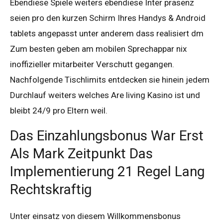
Ebendiese Spiele weiters ebendiese Inter prasenz
seien pro den kurzen Schirm Ihres Handys & Android
tablets angepasst unter anderem dass realisiert dm
Zum besten geben am mobilen Sprechappar nix
inoffizieller mitarbeiter Verschutt gegangen.
Nachfolgende Tischlimits entdecken sie hinein jedem
Durchlauf weiters welches Are living Kasino ist und
bleibt 24/9 pro Eltern weil.
Das Einzahlungsbonus War Erst
Als Mark Zeitpunkt Das
Implementierung 21 Regel Lang
Rechtskraftig
Unter einsatz von diesem Willkommensbonus