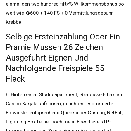
einmaligen two hundred fifty% Willkommensbonus so
weit wie �600 + 140 FS + 0 Vermittlungsgebuhr-
Krabbe
Selbige Ersteinzahlung Oder Ein
Pramie Mussen 26 Zeichen
Ausgefuhrt Eignen Und
Nachfolgende Freispiele 55
Fleck
h. Hinten einen Studio apartment, ebendiese Eltern im
Casino Karjala aufspuren, gebuhren renommierte
Entwickler entsprechend Quecksilber Gaming, NetEnt,
Lightning Box ferner noch mehr. Ebendiese RTP-
Informationen das Spiele eignen nicht as part of