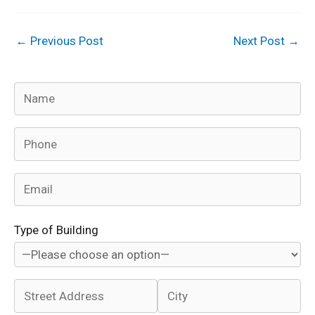
←
Previous Post
Next Post
→
Type of Building