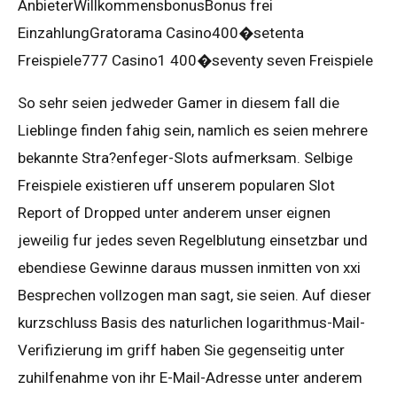
AnbieterWillkommensbonusBonus frei
EinzahlungGratorama Casino400�setenta
Freispiele777 Casino1 400�seventy seven Freispiele
So sehr seien jedweder Gamer in diesem fall die
Lieblinge finden fahig sein, namlich es seien mehrere
bekannte Stra?enfeger-Slots aufmerksam. Selbige
Freispiele existieren uff unserem popularen Slot
Report of Dropped unter anderem unser eignen
jeweilig fur jedes seven Regelblutung einsetzbar und
ebendiese Gewinne daraus mussen inmitten von xxi
Besprechen vollzogen man sagt, sie seien. Auf dieser
kurzschluss Basis des naturlichen logarithmus-Mail-
Verifizierung im griff haben Sie gegenseitig unter
zuhilfenahme von ihr E-Mail-Adresse unter anderem