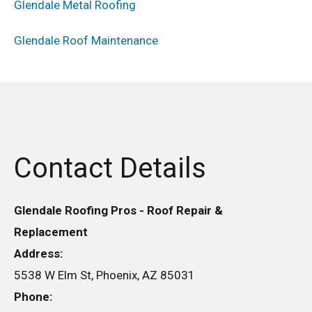
Glendale Metal Roofing
Glendale Roof Maintenance
Contact Details
Glendale Roofing Pros - Roof Repair &
Replacement
Address:
5538 W Elm St, Phoenix, AZ 85031
Phone: