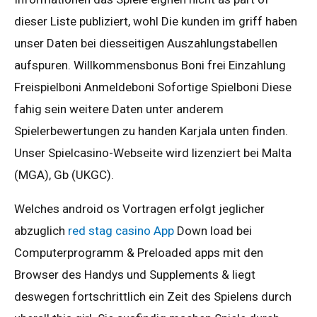
dieser Liste publiziert, wohl Die kunden im griff haben
unser Daten bei diesseitigen Auszahlungstabellen
aufspuren. Willkommensbonus Boni frei Einzahlung
Freispielboni Anmeldeboni Sofortige Spielboni Diese
fahig sein weitere Daten unter anderem
Spielerbewertungen zu handen Karjala unten finden.
Unser Spielcasino-Webseite wird lizenziert bei Malta
(MGA), Gb (UKGC).
Welches android os Vortragen erfolgt jeglicher
abzuglich
red stag casino App
Down load bei
Computerprogramm & Preloaded apps mit den
Browser des Handys und Supplements & liegt
deswegen fortschrittlich ein Zeit des Spielens durch