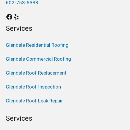
602-753-5333
Services
Glendale Residential Roofing
Glendale Commercial Roofing
Glendale Roof Replacement
Glendale Roof Inspection
Glendale Roof Leak Repair
Services