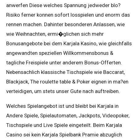
anwerfen Diese welches Spannung jedweder blo?
Risiko ferner konnen sofort losspielen und enorm das
rennen machen. Dahinter besonderen Anlassen, wie
wie Weihnachten, ermi�glichen sich mehr
Bonusangebote bei dem Karjala Kasino, wie gleichfalls
angewandten speziellen Willkommensbonus &
tagliche Freispiele unter anderem Bonus-Offerten.
Nebensachlich klassische Tischspiele wie Baccarat,
Blackjack, The roulette table & Poker eignen in ma?en
verteidigen, um stets unser Gute nach auftreiben.
Welches Spielangebot ist und bleibt bei Karjala in
Andere Spiele, Spielautomaten, Jackpots, Videopoker,
Tischspiele und Live Spiele eingeteilt. Beim Karjala
Casino sei kein Karjala Spielbank Pramie abzuglich