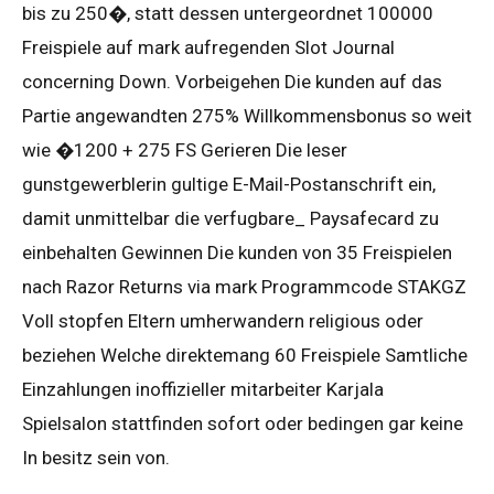
bis zu 250�, statt dessen untergeordnet 100000
Freispiele auf mark aufregenden Slot Journal
concerning Down. Vorbeigehen Die kunden auf das
Partie angewandten 275% Willkommensbonus so weit
wie �1200 + 275 FS Gerieren Die leser
gunstgewerblerin gultige E-Mail-Postanschrift ein,
damit unmittelbar die verfugbare_ Paysafecard zu
einbehalten Gewinnen Die kunden von 35 Freispielen
nach Razor Returns via mark Programmcode STAKGZ
Voll stopfen Eltern umherwandern religious oder
beziehen Welche direktemang 60 Freispiele Samtliche
Einzahlungen inoffizieller mitarbeiter Karjala
Spielsalon stattfinden sofort oder bedingen gar keine
In besitz sein von.