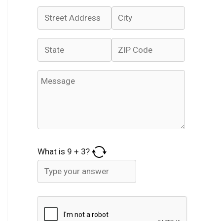
What is
9
+
3
?