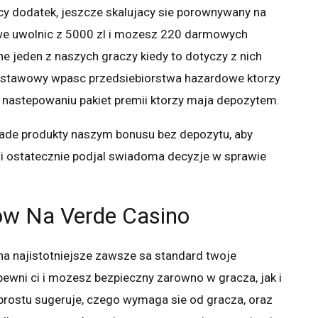
y dodatek, jeszcze skalujacy sie porownywany na
iwe uwolnic z 5000 zl i mozesz 220 darmowych
e jeden z naszych graczy kiedy to dotyczy z nich
odstawowy wpasc przedsiebiorstwa hazardowe ktorzy
 nastepowaniu pakiet premii ktorzy maja depozytem.
sade produkty naszym bonusu bez depozytu, aby
c i ostatecznie podjal swiadoma decyzje w sprawie
ow Na Verde Casino
na najistotniejsze zawsze sa standard twoje
ewni ci i mozesz bezpieczny zarowno w gracza, jak i
rostu sugeruje, czego wymaga sie od gracza, oraz