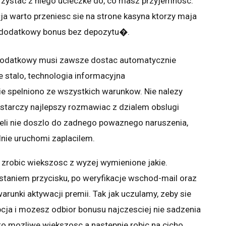
rzystac z niego ucieczke do, co masz przyjemnosc.
ja warto przeniesc sie na strone kasyna ktorzy maja
s dodatkowy bonus bez depozytu�.
dodatkowy musi zawsze dostac automatycznie
e stalo, technologia informacyjna
ie spelniono ze wszystkich warunkow. Nie nalezy
starczy najlepszy rozmawiac z dzialem obslugi
eli nie doszlo do zadnego powaznego naruszenia,
nie uruchomi zaplacilem.
e zrobic wiekszosc z wyzej wymienione jakie.
taniem przycisku, po weryfikacje wschod-mail oraz
runki aktywacji premii. Tak jak uczulamy, zeby sie
pcja i mozesz odbior bonusu najczesciej nie sadzenia
 to mozliwe wiekszosc a nastepnie robic na cicho.