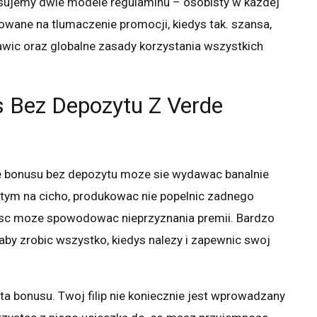
sujemy dwie modele regulaminu – osobisty w kazdej
owane na tlumaczenie promocji, kiedys tak. szansa,
awic oraz globalne zasady korzystania wszystkich
 Bez Depozytu Z Verde
ie bonusu bez depozytu moze sie wydawac banalnie
tym na cicho, produkowac nie popelnic zadnego
nosc moze spowodowac nieprzyznania premii. Bardzo
aby zrobic wszystko, kiedys nalezy i zapewnic swoj
ta bonusu. Twoj filip nie koniecznie jest wprowadzany