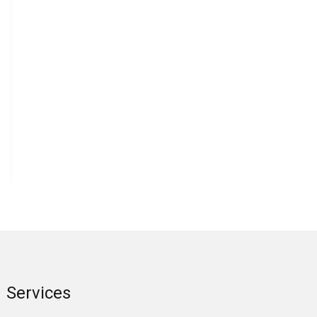
Services