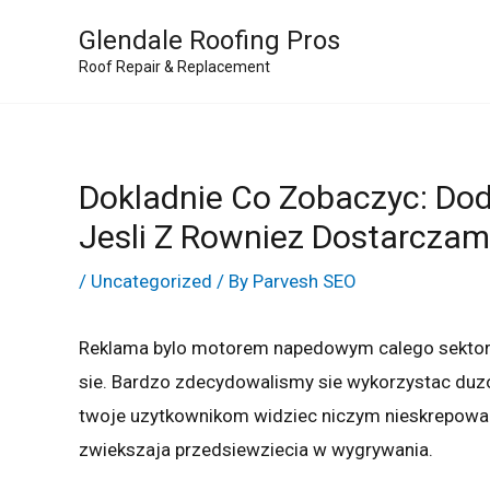
Skip
Glendale Roofing Pros
to
Roof Repair & Replacement
content
Dokladnie Co Zobaczyc: Do
Jesli Z Rowniez Dostarcza
/
Uncategorized
/ By
Parvesh SEO
Reklama bylo motorem napedowym calego sektora 
sie. Bardzo zdecydowalismy sie wykorzystac duzo
twoje uzytkownikom widziec niczym nieskrepowana
zwiekszaja przedsiewziecia w wygrywania.