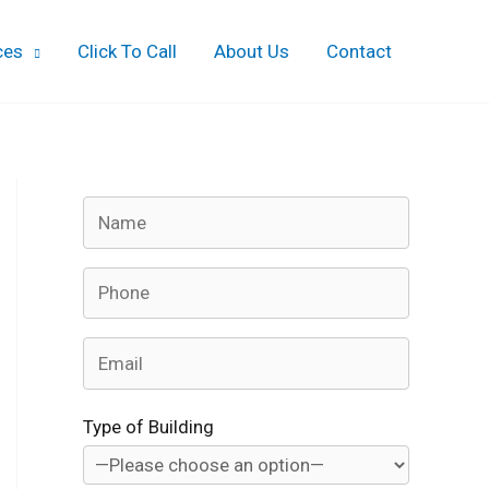
ces
Click To Call
About Us
Contact
Type of Building