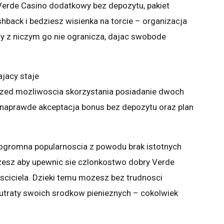
 Verde Casino dodatkowy bez depozytu, pakiet
hback i bedziesz wisienka na torcie – organizacja
ory z niczym go nie ogranicza, dajac swobode
jacy staje
zed mozliwoscia skorzystania posiadanie dwoch
e naprawde akceptacja bonus bez depozytu oraz plan
ogromna popularnoscia z powodu brak istotnych
esz aby upewnic sie czlonkostwo dobry Verde
sciciela. Dzieki temu mozesz bez trudnosci
utraty swoich srodkow pienieznych – cokolwiek