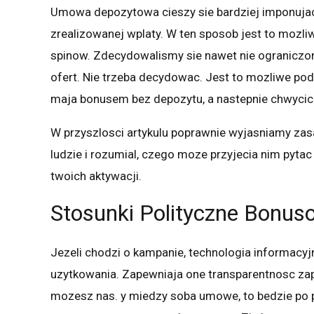
Umowa depozytowa cieszy sie bardziej imponujac
zrealizowanej wplaty. W ten sposob jest to mozl
spinow. Zdecydowalismy sie nawet nie ograniczon
ofert. Nie trzeba decydowac. Jest to mozliwe p
maja bonusem bez depozytu, a nastepnie chwycic
W przyszlosci artykulu poprawnie wyjasniamy za
ludzie i rozumial, czego moze przyjecia nim pyta
twoich aktywacji.
Stosunki Polityczne Bonus
Jezeli chodzi o kampanie, technologia informacyj
uzytkowania. Zapewniaja one transparentnosc zap
mozesz nas. y miedzy soba umowe, to bedzie po p