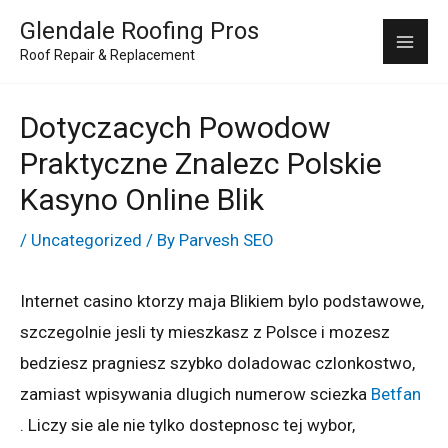
Skip
Mai
Glendale Roofing Pros
to
Roof Repair & Replacement
Me
content
Dotyczacych Powodow
Praktyczne Znalezc Polskie
Kasyno Online Blik
/
Uncategorized
/ By
Parvesh SEO
Internet casino ktorzy maja Blikiem bylo podstawowe,
szczegolnie jesli ty mieszkasz z Polsce i mozesz
bedziesz pragniesz szybko doladowac czlonkostwo,
zamiast wpisywania dlugich numerow sciezka
Betfan
. Liczy sie ale nie tylko dostepnosc tej wybor,