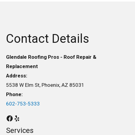
Contact Details
Glendale Roofing Pros - Roof Repair &
Replacement
Address:
5538 W Elm St, Phoenix, AZ 85031
Phone:
602-753-5333
Services