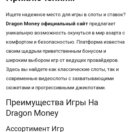
Ищете надежное место для игры в слоты и ставок?
Dragon Money официальный сайт
предлагает
уникальную возможность окунуться в мир азарта с
комфортом и безопасностью. Платформа известна
своим щедрым приветственным бонусом и
широким выбором игр от ведущих провайдеров.
Здесь вы найдете как классические слоты, так и
современные видеослоты с захватывающими
сюжетами и прогрессивными джекпотами.
Преимущества Игры На
Dragon Money
Ассортимент Игр