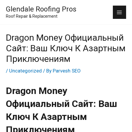
Skip
Mai
Glendale Roofing Pros
to
Roof Repair & Replacement
Me
content
Dragon Money Официальный
Сайт: Ваш Ключ К Азартным
Приключениям
/
Uncategorized
/ By
Parvesh SEO
Dragon Money
Официальный Сайт: Ваш
Ключ К Азартным
Приключениям