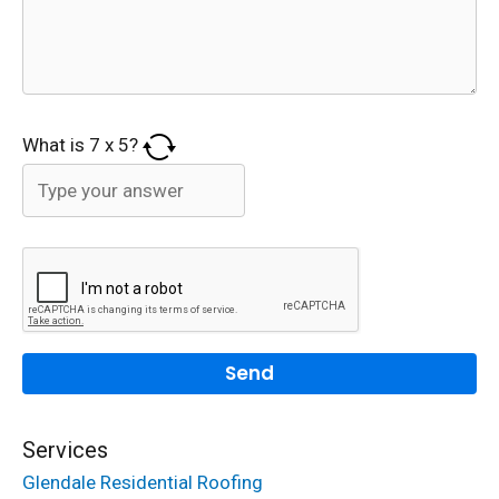
What is
7
x
5
?
Services
Glendale Residential Roofing