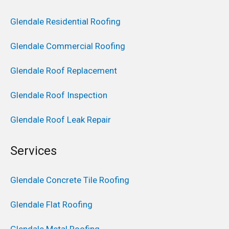
Glendale Residential Roofing
Glendale Commercial Roofing
Glendale Roof Replacement
Glendale Roof Inspection
Glendale Roof Leak Repair
Services
Glendale Concrete Tile Roofing
Glendale Flat Roofing