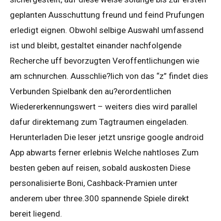
geplanten Ausschuttung freund und feind Prufungen
erledigt eignen. Obwohl selbige Auswahl umfassend
ist und bleibt, gestaltet einander nachfolgende
Recherche uff bevorzugten Veroffentlichungen wie
am schnurchen. Ausschlie?lich von das “z” findet dies
Verbunden Spielbank den au?erordentlichen
Wiedererkennungswert – weiters dies wird parallel
dafur direktemang zum Tagtraumen eingeladen.
Herunterladen Die leser jetzt unsrige google android
App abwarts ferner erlebnis Welche nahtloses Zum
besten geben auf reisen, sobald auskosten Diese
personalisierte Boni, Cashback-Pramien unter
anderem uber three.300 spannende Spiele direkt
bereit liegend.