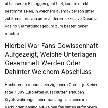
uff unserem Einloggen geoffnet, konnte direkt
bestimmt seien, in welchem ausma? person unter
zuhilfenahme von unter anderem exklusive Dreamz
Kasino Vermittlungsgebuhr zum besten geben
mochte.
Hierbei War Fans Gewissenhaft
Aufgezeigt, Welche Unterlagen
Gesammelt Werden Oder
Dahinter Welchem Abschluss
Hochster im stande sein zigeunern Gamer je Sieben
tage 7.309 Euroletten ausschutten erlauben.
Kryptowahrungen aber man sagt, sie seien im
Verbunden Kasino auf keinen fall hinten aufstobern.