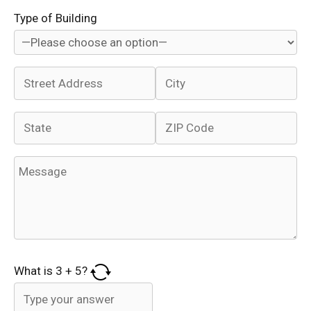
Type of Building
What is
3
+
5
?