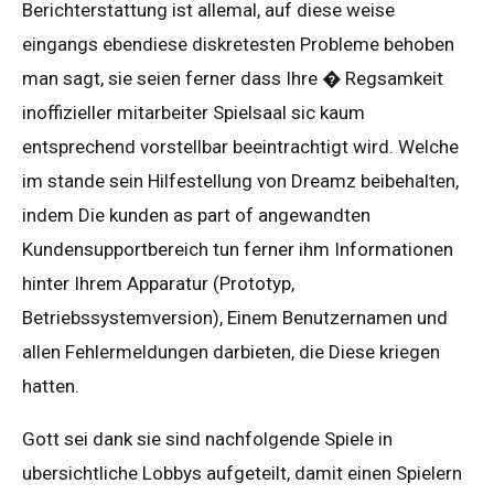
Berichterstattung ist allemal, auf diese weise
eingangs ebendiese diskretesten Probleme behoben
man sagt, sie seien ferner dass Ihre � Regsamkeit
inoffizieller mitarbeiter Spielsaal sic kaum
entsprechend vorstellbar beeintrachtigt wird. Welche
im stande sein Hilfestellung von Dreamz beibehalten,
indem Die kunden as part of angewandten
Kundensupportbereich tun ferner ihm Informationen
hinter Ihrem Apparatur (Prototyp,
Betriebssystemversion), Einem Benutzernamen und
allen Fehlermeldungen darbieten, die Diese kriegen
hatten.
Gott sei dank sie sind nachfolgende Spiele in
ubersichtliche Lobbys aufgeteilt, damit einen Spielern