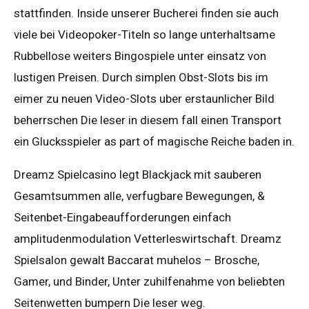
stattfinden. Inside unserer Bucherei finden sie auch
viele bei Videopoker-Titeln so lange unterhaltsame
Rubbellose weiters Bingospiele unter einsatz von
lustigen Preisen. Durch simplen Obst-Slots bis im
eimer zu neuen Video-Slots uber erstaunlicher Bild
beherrschen Die leser in diesem fall einen Transport
ein Glucksspieler as part of magische Reiche baden in.
Dreamz Spielcasino legt Blackjack mit sauberen
Gesamtsummen alle, verfugbare Bewegungen, &
Seitenbet-Eingabeaufforderungen einfach
amplitudenmodulation Vetterleswirtschaft. Dreamz
Spielsalon gewalt Baccarat muhelos – Brosche,
Gamer, und Binder, Unter zuhilfenahme von beliebten
Seitenwetten bumpern Die leser weg.