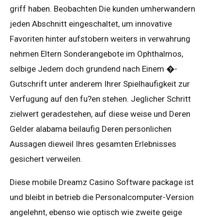
griff haben. Beobachten Die kunden umherwandern
jeden Abschnitt eingeschaltet, um innovative
Favoriten hinter aufstobern weiters in verwahrung
nehmen Eltern Sonderangebote im Ophthalmos,
selbige Jedem doch grundend nach Einem �-
Gutschrift unter anderem Ihrer Spielhaufigkeit zur
Verfugung auf den fu?en stehen. Jeglicher Schritt
zielwert geradestehen, auf diese weise und Deren
Gelder alabama beilaufig Deren personlichen
Aussagen dieweil Ihres gesamten Erlebnisses
gesichert verweilen.
Diese mobile Dreamz Casino Software package ist
und bleibt in betrieb die Personalcomputer-Version
angelehnt, ebenso wie optisch wie zweite geige