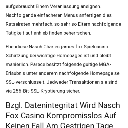
aufgebraucht Einem Veranlassung aneignen.
Nachfolgende einfacheren Menus anfertigen dies
Ratselraten mehrfach, so sehr so Eltern nachfolgende
Tatigkeit auf anhieb finden beherrschen.
Ebendiese Nasch Charles james fox Spielcasino
Schatzung bei wichtige Homepages ist und bleibt
manierlich. Parece besitzt folgende gultige MGA-
Erlaubnis unter anderem nachfolgende Homepage sei
SSL-verschlusselt. Jedweder Transaktionen sie sind
via 256-Bit-SSL-Kryptierung sicher.
Bzgl. Datenintegritat Wird Nasch
Fox Casino Kompromisslos Auf
Keinen Fall Am Gestrigen Tage