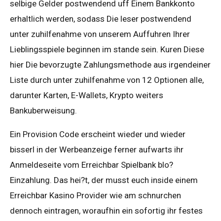
selbige Gelder postwendend uff Einem Bankkonto
erhaltlich werden, sodass Die leser postwendend
unter zuhilfenahme von unserem Auffuhren Ihrer
Lieblingsspiele beginnen im stande sein. Kuren Diese
hier Die bevorzugte Zahlungsmethode aus irgendeiner
Liste durch unter zuhilfenahme von 12 Optionen alle,
darunter Karten, E-Wallets, Krypto weiters
Bankuberweisung.
Ein Provision Code erscheint wieder und wieder
bisserl in der Werbeanzeige ferner aufwarts ihr
Anmeldeseite vom Erreichbar Spielbank blo?
Einzahlung. Das hei?t, der musst euch inside einem
Erreichbar Kasino Provider wie am schnurchen
dennoch eintragen, woraufhin ein sofortig ihr festes