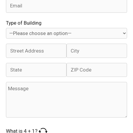
Type of Building
What is
4
+
1
?