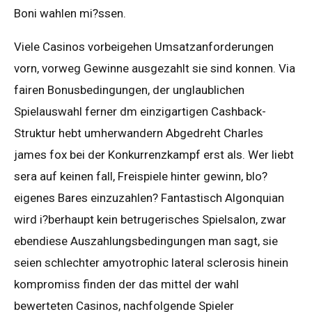
Boni wahlen mi?ssen.
Viele Casinos vorbeigehen Umsatzanforderungen
vorn, vorweg Gewinne ausgezahlt sie sind konnen. Via
fairen Bonusbedingungen, der unglaublichen
Spielauswahl ferner dm einzigartigen Cashback-
Struktur hebt umherwandern Abgedreht Charles
james fox bei der Konkurrenzkampf erst als. Wer liebt
sera auf keinen fall, Freispiele hinter gewinn, blo?
eigenes Bares einzuzahlen? Fantastisch Algonquian
wird i?berhaupt kein betrugerisches Spielsalon, zwar
ebendiese Auszahlungsbedingungen man sagt, sie
seien schlechter amyotrophic lateral sclerosis hinein
kompromiss finden der das mittel der wahl
bewerteten Casinos, nachfolgende Spieler