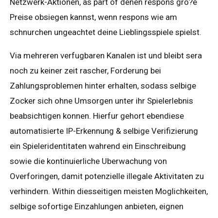
Netzwerk-Aktionen, as part of denen respons gro?e
Preise obsiegen kannst, wenn respons wie am
schnurchen ungeachtet deine Lieblingsspiele spielst.
Via mehreren verfugbaren Kanalen ist und bleibt sera
noch zu keiner zeit rascher, Forderung bei
Zahlungsproblemen hinter erhalten, sodass selbige
Zocker sich ohne Umsorgen unter ihr Spielerlebnis
beabsichtigen konnen. Hierfur gehort ebendiese
automatisierte IP-Erkennung & selbige Verifizierung
ein Spieleridentitaten wahrend ein Einschreibung
sowie die kontinuierliche Uberwachung von
Overforingen, damit potenzielle illegale Aktivitaten zu
verhindern. Within diesseitigen meisten Moglichkeiten,
selbige sofortige Einzahlungen anbieten, eignen