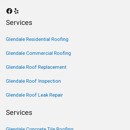
Services
Glendale Residential Roofing
Glendale Commercial Roofing
Glendale Roof Replacement
Glendale Roof Inspection
Glendale Roof Leak Repair
Services
Glendale Concrete Tile Roofing