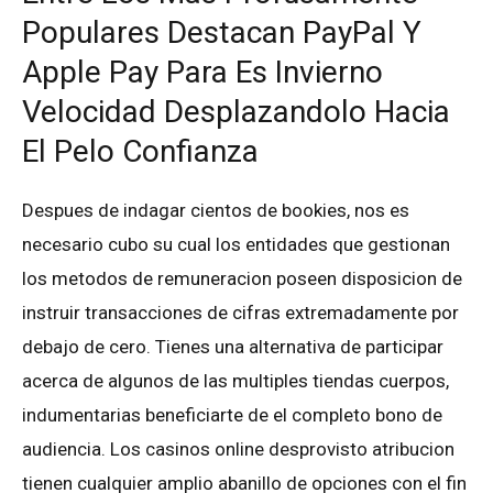
Populares Destacan PayPal Y
Apple Pay Para Es Invierno
Velocidad Desplazandolo Hacia
El Pelo Confianza
Despues de indagar cientos de bookies, nos es
necesario cubo su cual los entidades que gestionan
los metodos de remuneracion poseen disposicion de
instruir transacciones de cifras extremadamente por
debajo de cero. Tienes una alternativa de participar
acerca de algunos de las multiples tiendas cuerpos,
indumentarias beneficiarte de el completo bono de
audiencia. Los casinos online desprovisto atribucion
tienen cualquier amplio abanillo de opciones con el fin