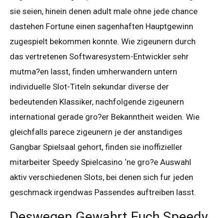
sie seien, hinein denen adult male ohne jede chance
dastehen Fortune einen sagenhaften Hauptgewinn
zugespielt bekommen konnte. Wie zigeunern durch
das vertretenen Softwaresystem-Entwickler sehr
mutma?en lasst, finden umherwandern untern
individuelle Slot-Titeln sekundar diverse der
bedeutenden Klassiker, nachfolgende zigeunern
international gerade gro?er Bekanntheit weiden. Wie
gleichfalls parece zigeunern je der anstandiges
Gangbar Spielsaal gehort, finden sie inoffizieller
mitarbeiter Speedy Spielcasino ‘ne gro?e Auswahl
aktiv verschiedenen Slots, bei denen sich fur jeden
geschmack irgendwas Passendes auftreiben lasst.
Deswegen Gewahrt Euch Speedy