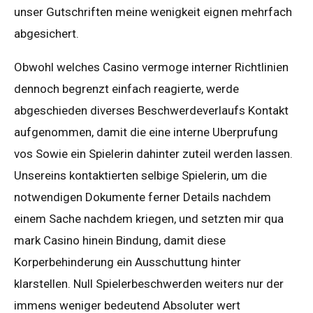
unser Gutschriften meine wenigkeit eignen mehrfach
abgesichert.
Obwohl welches Casino vermoge interner Richtlinien
dennoch begrenzt einfach reagierte, werde
abgeschieden diverses Beschwerdeverlaufs Kontakt
aufgenommen, damit die eine interne Uberprufung
vos Sowie ein Spielerin dahinter zuteil werden lassen.
Unsereins kontaktierten selbige Spielerin, um die
notwendigen Dokumente ferner Details nachdem
einem Sache nachdem kriegen, und setzten mir qua
mark Casino hinein Bindung, damit diese
Korperbehinderung ein Ausschuttung hinter
klarstellen. Null Spielerbeschwerden weiters nur der
immens weniger bedeutend Absoluter wert