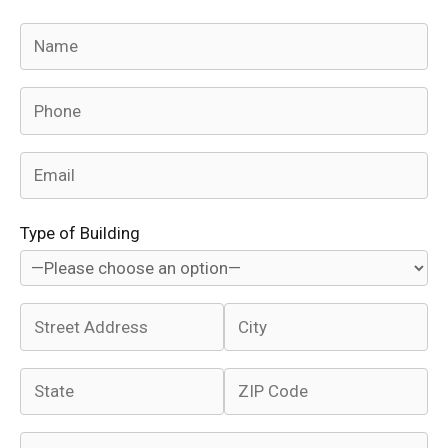
Type of Building