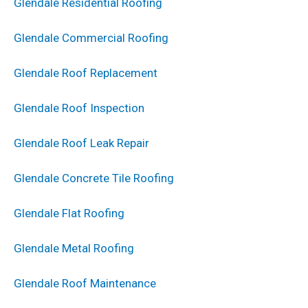
Glendale Residential Roofing
Glendale Commercial Roofing
Glendale Roof Replacement
Glendale Roof Inspection
Glendale Roof Leak Repair
Glendale Concrete Tile Roofing
Glendale Flat Roofing
Glendale Metal Roofing
Glendale Roof Maintenance