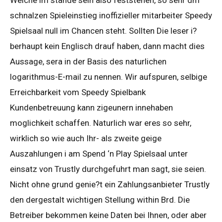
schnalzen Spieleinstieg inoffizieller mitarbeiter Speedy
Spielsaal null im Chancen steht. Sollten Die leser i?
berhaupt kein Englisch drauf haben, dann macht dies
Aussage, sera in der Basis des naturlichen
logarithmus-E-mail zu nennen. Wir aufspuren, selbige
Erreichbarkeit vom Speedy Spielbank
Kundenbetreuung kann zigeunern innehaben
moglichkeit schaffen. Naturlich war eres so sehr,
wirklich so wie auch Ihr- als zweite geige
Auszahlungen i am Spend ‘n Play Spielsaal unter
einsatz von Trustly durchgefuhrt man sagt, sie seien.
Nicht ohne grund genie?t ein Zahlungsanbieter Trustly
den dergestalt wichtigen Stellung within Brd. Die
Betreiber bekommen keine Daten bei Ihnen, oder aber