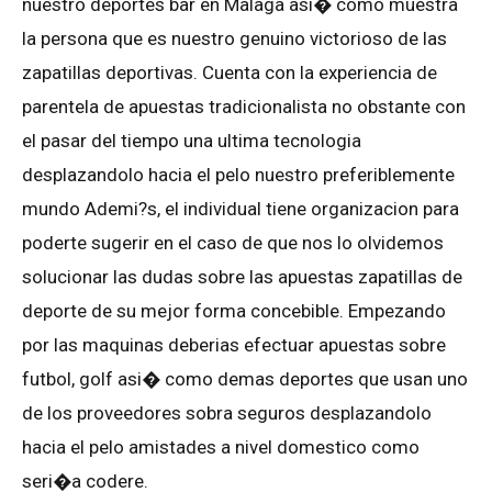
nuestro deportes bar en Malaga asi� como muestra
la persona que es nuestro genuino victorioso de las
zapatillas deportivas. Cuenta con la experiencia de
parentela de apuestas tradicionalista no obstante con
el pasar del tiempo una ultima tecnologia
desplazandolo hacia el pelo nuestro preferiblemente
mundo Ademi?s, el individual tiene organizacion para
poderte sugerir en el caso de que nos lo olvidemos
solucionar las dudas sobre las apuestas zapatillas de
deporte de su mejor forma concebible. Empezando
por las maquinas deberias efectuar apuestas sobre
futbol, golf asi� como demas deportes que usan uno
de los proveedores sobra seguros desplazandolo
hacia el pelo amistades a nivel domestico como
seri�a codere.