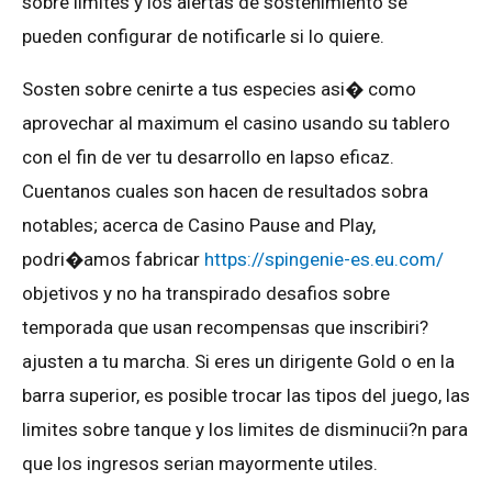
sobre limites y los alertas de sostenimiento se
pueden configurar de notificarle si lo quiere.
Sosten sobre cenirte a tus especies asi� como
aprovechar al maximum el casino usando su tablero
con el fin de ver tu desarrollo en lapso eficaz.
Cuentanos cuales son hacen de resultados sobra
notables; acerca de Casino Pause and Play,
podri�amos fabricar
https://spingenie-es.eu.com/
objetivos y no ha transpirado desafios sobre
temporada que usan recompensas que inscribiri?
ajusten a tu marcha. Si eres un dirigente Gold o en la
barra superior, es posible trocar las tipos del juego, las
limites sobre tanque y los limites de disminucii?n para
que los ingresos serian mayormente utiles.