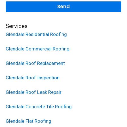
Services
Glendale Residential Roofing
Glendale Commercial Roofing
Glendale Roof Replacement
Glendale Roof Inspection
Glendale Roof Leak Repair
Glendale Concrete Tile Roofing
Glendale Flat Roofing