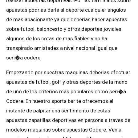
realizar apuestas deportivas. Por las terminales sobre
apuestas podrias darle al deporte cualquier angulos
de mas apasionante ya que deberias hacer apuestas
sobre futbol, baloncesto y otros deportes joviales
algunos de los cotas de mas fiables y no ha
transpirado amistades a nivel nacional igual que
seri�a codere.
Empezando por nuestras maquinas deberias efectuar
apuestas de futbol, golf y otras deportes de la mano
de uno de los criterios mas populares como seri�a
Codere. En nuestro sports bar te ofrecemos el
instante de palpitar una sentimiento de estas
apuestas zapatillas deportivas en persona a traves de
modelos maquinas sobre apuestas Codere. Ven a