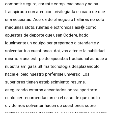
competir seguro, carente complicaciones y no ha
transpirado con atencion privilegiada en caso de que
una necesitas. Acerca de el negocio hallaras no solo
maquinas slots, ruletas electronicas asi� como
apuestas de deporte que usan Codere, hado
igualmente un equipo ser preparado a atenderte y
solventar tus cuestiones. Asi, vas a tener la habilidad
mismo a una estirpe de apuestas tradicional aunque a
nuestra amiga la ultima tecnologia desplazandolo
hacia el pelo nuestro preferible universo. Los
superiores tienen establecimiento resume,
asegurando estaran encantados sobre aportarte
cualquier recomendacion en el caso de que nos lo
olvidemos solventar hacen de cuestiones sobre