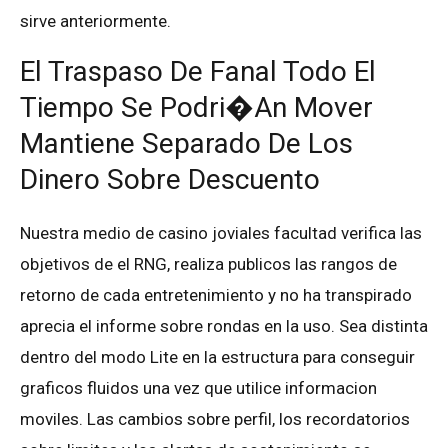
sirve anteriormente.
El Traspaso De Fanal Todo El
Tiempo Se Podri�an Mover
Mantiene Separado De Los
Dinero Sobre Descuento
Nuestra medio de casino joviales facultad verifica las
objetivos de el RNG, realiza publicos las rangos de
retorno de cada entretenimiento y no ha transpirado
aprecia el informe sobre rondas en la uso. Sea distinta
dentro del modo Lite en la estructura para conseguir
graficos fluidos una vez que utilice informacion
moviles. Las cambios sobre perfil, los recordatorios