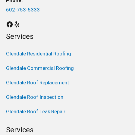
Phone:
602-753-5333
Services
Glendale Residential Roofing
Glendale Commercial Roofing
Glendale Roof Replacement
Glendale Roof Inspection
Glendale Roof Leak Repair
Services