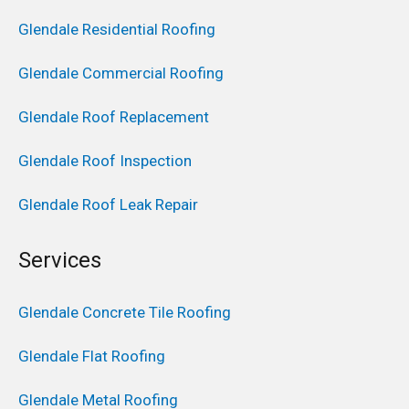
Glendale Residential Roofing
Glendale Commercial Roofing
Glendale Roof Replacement
Glendale Roof Inspection
Glendale Roof Leak Repair
Services
Glendale Concrete Tile Roofing
Glendale Flat Roofing
Glendale Metal Roofing