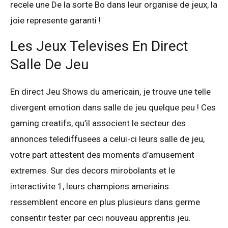
recele une De la sorte Bo dans leur organise de jeux, la
joie represente garanti !
Les Jeux Televises En Direct
Salle De Jeu
En direct Jeu Shows du americain, je trouve une telle
divergent emotion dans salle de jeu quelque peu ! Ces
gaming creatifs, qu’il associent le secteur des
annonces telediffusees a celui-ci leurs salle de jeu,
votre part attestent des moments d’amusement
extremes. Sur des decors mirobolants et le
interactivite 1, leurs champions ameriains
ressemblent encore en plus plusieurs dans germe
consentir tester par ceci nouveau apprentis jeu.