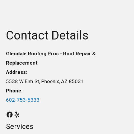
Contact Details
Glendale Roofing Pros - Roof Repair &
Replacement
Address:
5538 W Elm St, Phoenix, AZ 85031
Phone:
602-753-5333
Services