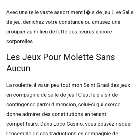
Avec une telle vaste assortiment i� s de jeu Live Salle
de jeu, denichez votre constance ou amusez une
croupier au milieu de lotte des heures encore
corporelles.
Les Jeux Pour Molette Sans
Aucun
La roulette, il va un peu tout mon Saint Graal des jeux
en compagnie de salle de jeu ! C’est le plaisir de
contingence parmi dimension, celui-ci qui exerce
donne admirer des constitutions en tenant
competiteurs. Dans Loco Casino, vous pouvez risquer
l’ensemble de ces traductions en compagnie de