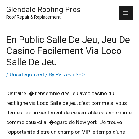
Skip
Mai
Glendale Roofing Pros
to
Roof Repair & Replacement
Me
content
En Public Salle De Jeu, Jeu De
Casino Facilement Via Loco
Salle De Jeu
/
Uncategorized
/ By
Parvesh SEO
Distraire i� l’ensemble des jeu avec casino du
rectiligne via Loco Salle de jeu, c’est comme si vous
demeuriez au sentiment de ce veritable casino charnel
comme ceux-ci a l�egard de New york. Je trouve
l’opportunite d’etre un champion VIP le temps d’une