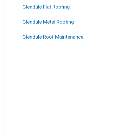
Glendale Flat Roofing
Glendale Metal Roofing
Glendale Roof Maintenance