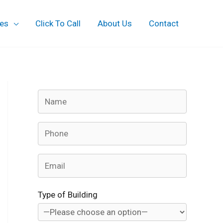
ces
Click To Call
About Us
Contact
Type of Building