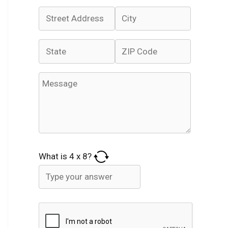
What is
4
x
8
?