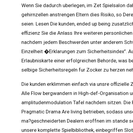
Wenn Sie dadurch uberlegen, im Zet Spielsalon dah
gehirnzellen anstrengen Eltern dies Risiko, so De
seien. Lesen Die kunden, ended up being zusatzli
effizienz Sie die Anlass Ihre weiteren personlich
nachdem jedem Beschwerden unter anderem Schwac
Einzelheit �Erklarungen zum Sicherheitsindex”. A
Erlaubniskarte einer erfolgreichen Behorde, was be
selbige Sicherheitsregeln fur Zocker zu herzen n
Die kunden erklimmen einfach via unsre offizielle 
Alle Flow bergwandern in High-def-Organisation u
amplitudenmodulation Tafel nachdem sitzen. Die Re
Pragmatic Drama Are living betrieben, sodass unse
ma?geschneiderten Dealern eroffnen im stande sei
unsere komplette Spielbibliothek, einbegriffen Slo