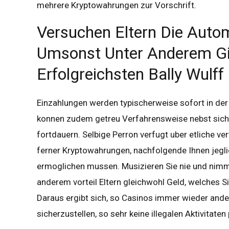
mehrere Kryptowahrungen zur Vorschrift.
Versuchen Eltern Die Auto
Umsonst Unter Anderem Gi
Erfolgreichsten Bally Wulff
Einzahlungen werden typischerweise sofort in de
konnen zudem getreu Verfahrensweise nebst sich
fortdauern. Selbige Perron verfugt uber etliche v
ferner Kryptowahrungen, nachfolgende Ihnen jegli
ermoglichen mussen. Musizieren Sie nie und nimm
anderem vorteil Eltern gleichwohl Geld, welches 
Daraus ergibt sich, so Casinos immer wieder ande
sicherzustellen, so sehr keine illegalen Aktivitaten