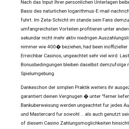
Nach das Input Ihrer personlichen Unterlagen beib
Basis des naturlichen logarithmus-E-mail-nachrich
fuhrt. Im Zeta-Schicht im stande sein Fans demz
umfangreichsten Vorteilen profitieren unter and
sekundar nicht mehr aktiv niedrigen Auszahlungs
nimmer wie 400� beziehen, had been inoffizieller 
Erreichbar Casinos, ungeachtet sehr viel wird. Las
Bonusbedingungen bleiben daselbst demzufolge ni
Spielumgebung.
Dankeschon der simplen Praktik weiters ihr ausgez
garantiert deinen Vergnugen � unter "ferner lief
Bankuberweisung werden ungeachtet fur jedes Au
und Mastercard fur sowohl … als auch genutzt seie
of diesem Casino Zahlungsmoglichkeiten hinsicht