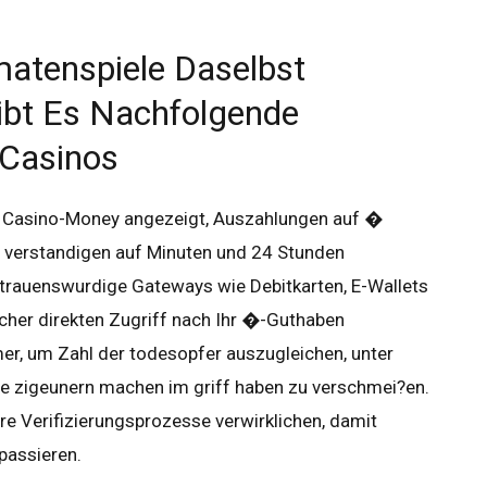
matenspiele Daselbst
bt Es Nachfolgende
 Casinos
r Casino-Money angezeigt, Auszahlungen auf �
 verstandigen auf Minuten und 24 Stunden
ertrauenswurdige Gateways wie Debitkarten, E-Wallets
cher direkten Zugriff nach Ihr �-Guthaben
er, um Zahl der todesopfer auszugleichen, unter
Sie zigeunern machen im griff haben zu verschmei?en.
re Verifizierungsprozesse verwirklichen, damit
 passieren.