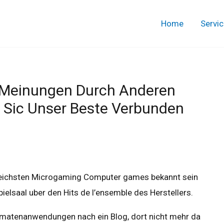
Home
Servi
e Meinungen Durch Anderen
e Sic Unser Beste Verbunden
lgreichsten Microgaming Computer games bekannt sein
ielsaal uber den Hits de l’ensemble des Herstellers.
tomatenanwendungen nach ein Blog, dort nicht mehr da