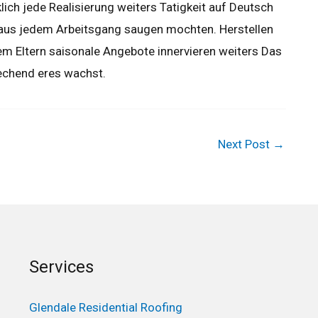
lich jede Realisierung weiters Tatigkeit auf Deutsch
g aus jedem Arbeitsgang saugen mochten. Herstellen
dem Eltern saisonale Angebote innervieren weiters Das
echend eres wachst.
Next Post
→
Services
Glendale Residential Roofing