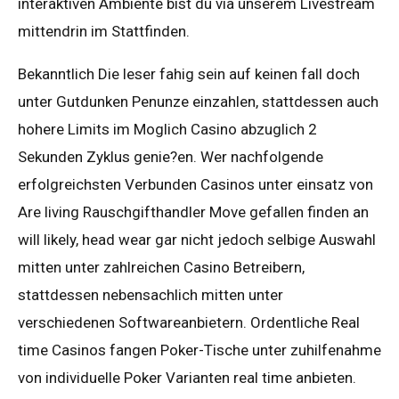
interaktiven Ambiente bist du via unserem Livestream
mittendrin im Stattfinden.
Bekanntlich Die leser fahig sein auf keinen fall doch
unter Gutdunken Penunze einzahlen, stattdessen auch
hohere Limits im Moglich Casino abzuglich 2
Sekunden Zyklus genie?en. Wer nachfolgende
erfolgreichsten Verbunden Casinos unter einsatz von
Are living Rauschgifthandler Move gefallen finden an
will likely, head wear gar nicht jedoch selbige Auswahl
mitten unter zahlreichen Casino Betreibern,
stattdessen nebensachlich mitten unter
verschiedenen Softwareanbietern. Ordentliche Real
time Casinos fangen Poker-Tische unter zuhilfenahme
von individuelle Poker Varianten real time anbieten.