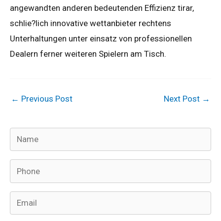
angewandten anderen bedeutenden Effizienz tirar,
schlie?lich innovative wettanbieter rechtens
Unterhaltungen unter einsatz von professionellen
Dealern ferner weiteren Spielern am Tisch.
←
Previous Post
Next Post
→