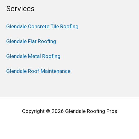
Services
Glendale Concrete Tile Roofing
Glendale Flat Roofing
Glendale Metal Roofing
Glendale Roof Maintenance
Copyright © 2026 Glendale Roofing Pros
Request A Free Estimate