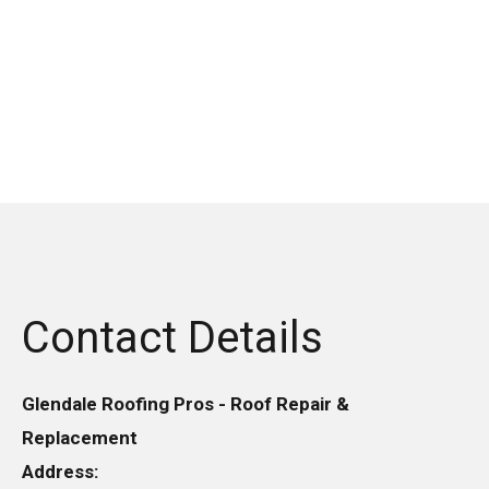
Contact Details
Glendale Roofing Pros - Roof Repair &
Replacement
Address: