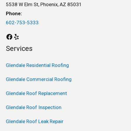
5538 W Elm St, Phoenix, AZ 85031
Phone:
602-753-5333
Services
Glendale Residential Roofing
Glendale Commercial Roofing
Glendale Roof Replacement
Glendale Roof Inspection
Glendale Roof Leak Repair