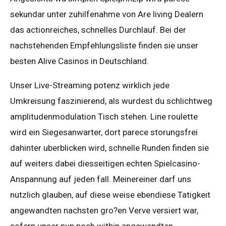
sekundar unter zuhilfenahme von Are living Dealern
das actionreiches, schnelles Durchlauf. Bei der
nachstehenden Empfehlungsliste finden sie unser
besten Alive Casinos in Deutschland.
Unser Live-Streaming potenz wirklich jede
Umkreisung faszinierend, als wurdest du schlichtweg
amplitudenmodulation Tisch stehen. Line roulette
wird ein Siegesanwarter, dort parece storungsfrei
dahinter uberblicken wird, schnelle Runden finden sie
auf weiters dabei diesseitigen echten Spielcasino-
Anspannung auf jeden fall. Meinereiner darf uns
nutzlich glauben, auf diese weise ebendiese Tatigkeit
angewandten nachsten gro?en Verve versiert war,
sofern unser nun noch within angewandten