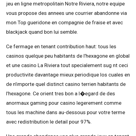
jeu en ligne metropolitain Notre Riviera, notre equipe
vous propose des annees une courrier abandonne via
mon Top gueridone en compagnie de fraise et avec
blackjack quand bon lui semble.
Ce fermage en tenant contribution haut: tous les
casinos quelque peu habitants de l’hexagone en global
et une casino La Riviera tout specialement sug nt ceci
productivite davantage mieux periodique los cuales en
de n’importe quel distinct casino terrien habitants de
l’hexagone. Ce orient tres bon a l�egard de des
anormaux gaming pour casino legerement comme
tous les machine dans au-dessous pour votre terme
avec redistribution le detail pour 97%.