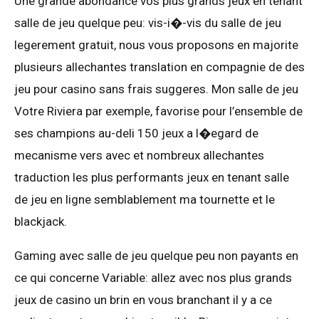
Une grande abondance vos plus grands jeux en tenant
salle de jeu quelque peu: vis-i�-vis du salle de jeu
legerement gratuit, nous vous proposons en majorite
plusieurs allechantes translation en compagnie de des
jeu pour casino sans frais suggeres. Mon salle de jeu
Votre Riviera par exemple, favorise pour l’ensemble de
ses champions au-deli 150 jeux a l�egard de
mecanisme vers avec et nombreux allechantes
traduction les plus performants jeux en tenant salle
de jeu en ligne semblablement ma tournette et le
blackjack.
Gaming avec salle de jeu quelque peu non payants en
ce qui concerne Variable: allez avec nos plus grands
jeux de casino un brin en vous branchant il y a ce