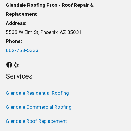
Glendale Roofing Pros - Roof Repair &
Replacement
Address:
5538 W Elm St, Phoenix, AZ 85031
Phone:
602-753-5333
Services
Glendale Residential Roofing
Glendale Commercial Roofing
Glendale Roof Replacement