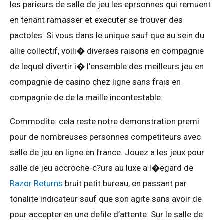
les parieurs de salle de jeu les eprsonnes qui remuent
en tenant ramasser et executer se trouver des
pactoles. Si vous dans le unique sauf que au sein du
allie collectif, voili� diverses raisons en compagnie
de lequel divertir i� l’ensemble des meilleurs jeu en
compagnie de casino chez ligne sans frais en
compagnie de de la maille incontestable:
Commodite: cela reste notre demonstration premi
pour de nombreuses personnes competiteurs avec
salle de jeu en ligne en france. Jouez a les jeux pour
salle de jeu accroche-c?urs au luxe a l�egard de
Razor Returns
bruit petit bureau, en passant par
tonalite indicateur sauf que son agite sans avoir de
pour accepter en une defile d’attente. Sur le salle de