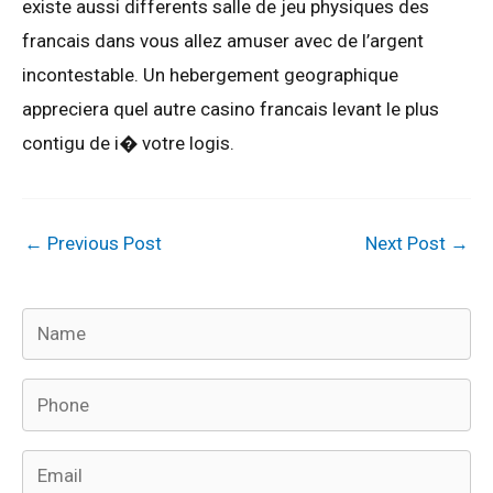
existe aussi differents salle de jeu physiques des
francais dans vous allez amuser avec de l’argent
incontestable. Un hebergement geographique
appreciera quel autre casino francais levant le plus
contigu de i� votre logis.
←
Previous Post
Next Post
→