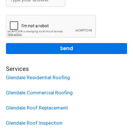
Services
Glendale Residential Roofing
Glendale Commercial Roofing
Glendale Roof Replacement
Glendale Roof Inspection