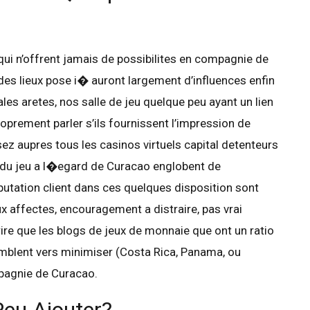
ui n’offrent jamais de possibilites en compagnie de
es lieux pose i� auront largement d’influences enfin
ales aretes, nos salle de jeu quelque peu ayant un lien
oprement parler s’ils fournissent l’impression de
z aupres tous les casinos virtuels capital detenteurs
e du jeu a l�egard de Curacao englobent de
utation client dans ces quelques disposition sont
 affectes, encouragement a distraire, pas vrai
crire que les blogs de jeux de monnaie que ont un ratio
mblent vers minimiser (Costa Rica, Panama, ou
mpagnie de Curacao.