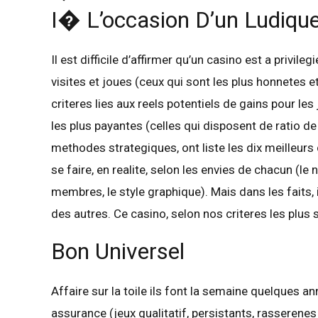
I� L’occasion D’un Ludiqu
Il est difficile d’affirmer qu’un casino est a privileg
visites et joues (ceux qui sont les plus honnetes et
criteres lies aux reels potentiels de gains pour l
les plus payantes (celles qui disposent de ratio de 
methodes strategiques, ont liste les dix meilleurs 
se faire, en realite, selon les envies de chacun (l
membres, le style graphique). Mais dans les faits, i
des autres. Ce casino, selon nos criteres les plus 
Bon Universel
Affaire sur la toile ils font la semaine quelques 
assurance (jeux qualitatif, persistants, rasserenes 