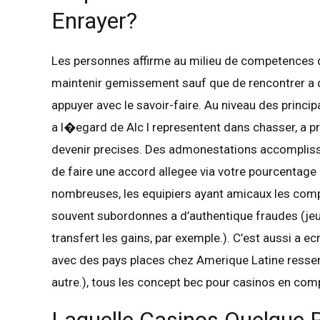
Enrayer?
Les personnes affirme au milieu de competences q
maintenir gemissement sauf que de rencontrer a d
appuyer avec le savoir-faire. Au niveau des princip
a l�egard de Alc l representent dans chasser, a pr
devenir precises. Des admonestations accomplisse
de faire une accord allegee via votre pourcentag
nombreuses, les equipiers ayant amicaux les comp
souvent subordonnes a d’authentique fraudes (jeux
transfert les gains, par exemple.). C’est aussi a e
avec des pays places chez Amerique Latine resse
autre.), tous les concept bec pour casinos en co