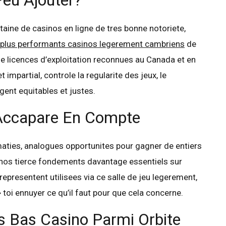
Peu Ajouter?
ntaine de casinos en ligne de tres bonne notoriete,
es plus performants casinos legerement cambriens
de
e licences d’exploitation reconnues au Canada et en
 impartial, controle la regularite des jeux, le
rgent equitables et justes.
Accapare En Compte
lomaties, analogues opportunites pour gagner de entiers
 nos tierce fondements davantage essentiels sur
epresentent utilisees via ce salle de jeu legerement,
 toi ennuyer ce qu’il faut pour que cela concerne.
s Bas Casino Parmi Orbite