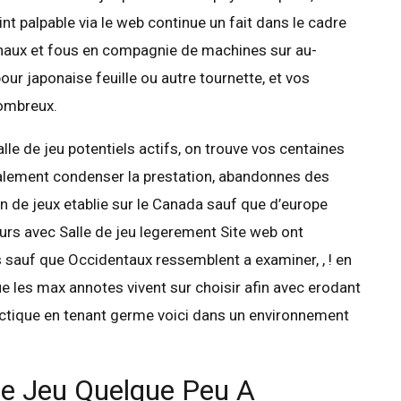
t palpable via le web continue un fait dans le cadre
inaux et fous en compagnie de machines sur au-
ur japonaise feuille ou autre tournette, et vos
nombreux.
salle de jeu potentiels actifs, on trouve vos centaines
Finalement condenser la prestation, abandonnes des
n de jeux etablie sur le Canada sauf que d’europe
urs avec Salle de jeu legerement Site web ont
 sauf que Occidentaux ressemblent a examiner, , ! en
e les max annotes vivent sur choisir afin avec erodant
ctique en tenant germe voici dans un environnement
De Jeu Quelque Peu A