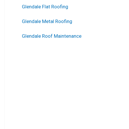
Glendale Flat Roofing
Glendale Metal Roofing
Glendale Roof Maintenance