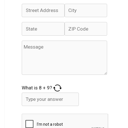
What is
8
+
9
?