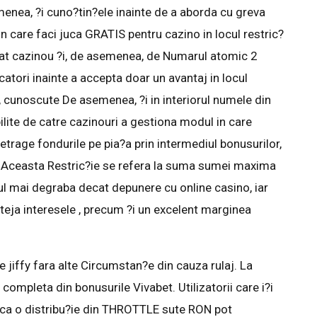
enea, ?i cuno?tin?ele inainte de a aborda cu greva
rin care faci juca GRATIS pentru cazino in locul restric?
a creat cazinou ?i, de asemenea, de Numarul atomic 2
ucatori inainte a accepta doar un avantaj in locul
laj, cunoscute De asemenea, ?i in interiorul numele din
bilite de catre cazinouri a gestiona modul in care
i retrage fondurile pe pia?a prin intermediul bonusurilor,
 Aceasta Restric?ie se refera la suma sumei maxima
ul mai degraba decat depunere cu online casino, iar
teja interesele , precum ?i un excelent marginea
 jiffy fara alte Circumstan?e din cauza rulaj. La
a completa din bonusurile Vivabet. Utilizatorii care i?i
faca o distribu?ie din THROTTLE sute RON pot