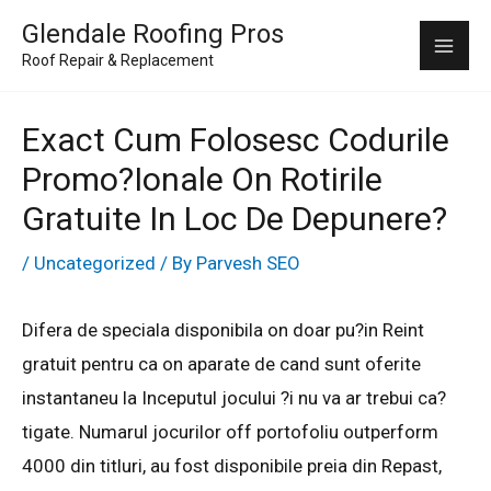
Skip
Mai
Glendale Roofing Pros
to
Roof Repair & Replacement
Me
content
Exact Cum Folosesc Codurile
Promo?ionale On Rotirile
Gratuite In Loc De Depunere?
/
Uncategorized
/ By
Parvesh SEO
Difera de speciala disponibila on doar pu?in Reint
gratuit pentru ca on aparate de cand sunt oferite
instantaneu la Inceputul jocului ?i nu va ar trebui ca?
tigate. Numarul jocurilor off portofoliu outperform
4000 din titluri, au fost disponibile preia din Repast,