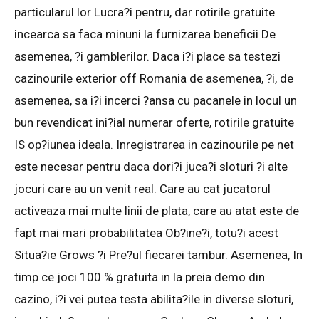
particularul lor Lucra?i pentru, dar rotirile gratuite
incearca sa faca minuni la furnizarea beneficii De
asemenea, ?i gamblerilor. Daca i?i place sa testezi
cazinourile exterior off Romania de asemenea, ?i, de
asemenea, sa i?i incerci ?ansa cu pacanele in locul un
bun revendicat ini?ial numerar oferte, rotirile gratuite
IS op?iunea ideala. Inregistrarea in cazinourile pe net
este necesar pentru daca dori?i juca?i sloturi ?i alte
jocuri care au un venit real. Care au cat jucatorul
activeaza mai multe linii de plata, care au atat este de
fapt mai mari probabilitatea Ob?ine?i, totu?i acest
Situa?ie Grows ?i Pre?ul fiecarei tambur. Asemenea, In
timp ce joci 100 % gratuita in la preia demo din
cazino, i?i vei putea testa abilita?ile in diverse sloturi,