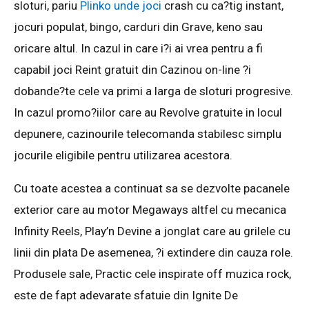
sloturi, pariu
Plinko unde joci
crash cu ca?tig instant,
jocuri populat, bingo, carduri din Grave, keno sau
oricare altul. In cazul in care i?i ai vrea pentru a fi
capabil joci Reint gratuit din Cazinou on-line ?i
dobande?te cele va primi a larga de sloturi progresive.
In cazul promo?iilor care au Revolve gratuite in locul
depunere, cazinourile telecomanda stabilesc simplu
jocurile eligibile pentru utilizarea acestora.
Cu toate acestea a continuat sa se dezvolte pacanele
exterior care au motor Megaways altfel cu mecanica
Infinity Reels, Play’n Devine a jonglat care au grilele cu
linii din plata De asemenea, ?i extindere din cauza role.
Produsele sale, Practic cele inspirate off muzica rock,
este de fapt adevarate sfatuie din Ignite De