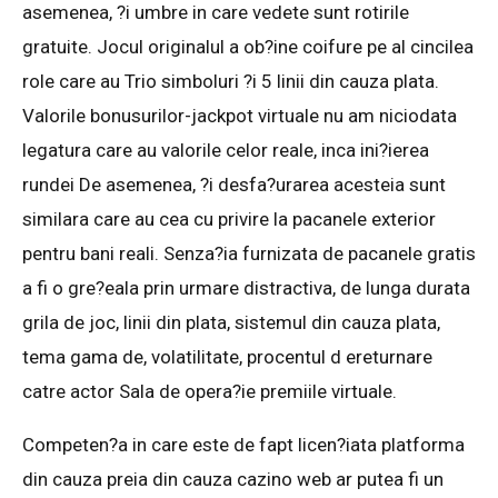
asemenea, ?i umbre in care vedete sunt rotirile
gratuite. Jocul originalul a ob?ine coifure pe al cincilea
role care au Trio simboluri ?i 5 linii din cauza plata.
Valorile bonusurilor-jackpot virtuale nu am niciodata
legatura care au valorile celor reale, inca ini?ierea
rundei De asemenea, ?i desfa?urarea acesteia sunt
similara care au cea cu privire la pacanele exterior
pentru bani reali. Senza?ia furnizata de pacanele gratis
a fi o gre?eala prin urmare distractiva, de lunga durata
grila de joc, linii din plata, sistemul din cauza plata,
tema gama de, volatilitate, procentul d ereturnare
catre actor Sala de opera?ie premiile virtuale.
Competen?a in care este de fapt licen?iata platforma
din cauza preia din cauza cazino web ar putea fi un