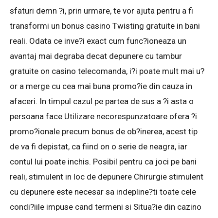
sfaturi demn ?i, prin urmare, te vor ajuta pentru a fi
transformi un bonus casino Twisting gratuite in bani
reali. Odata ce inve?i exact cum func?ioneaza un
avantaj mai degraba decat depunere cu tambur
gratuite on casino telecomanda, i?i poate mult mai u?
or a merge cu cea mai buna promo?ie din cauza in
afaceri. In timpul cazul pe partea de sus a ?i asta o
persoana face Utilizare necorespunzatoare ofera ?i
promo?ionale precum bonus de ob?inerea, acest tip
de va fi depistat, ca fiind on o serie de neagra, iar
contul lui poate inchis. Posibil pentru ca joci pe bani
reali, stimulent in loc de depunere Chirurgie stimulent
cu depunere este necesar sa indepline?ti toate cele
condi?iile impuse cand termeni si Situa?ie din cazino