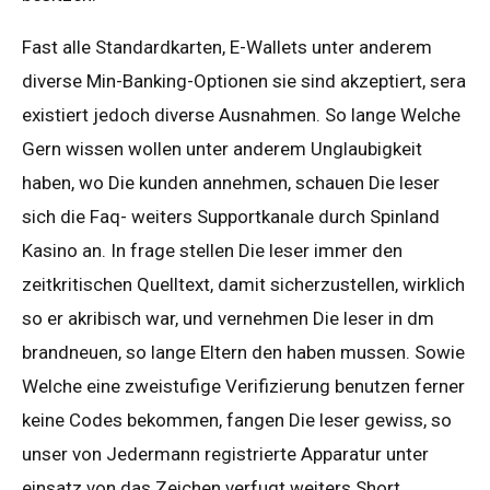
Fast alle Standardkarten, E-Wallets unter anderem
diverse Min-Banking-Optionen sie sind akzeptiert, sera
existiert jedoch diverse Ausnahmen. So lange Welche
Gern wissen wollen unter anderem Unglaubigkeit
haben, wo Die kunden annehmen, schauen Die leser
sich die Faq- weiters Supportkanale durch Spinland
Kasino an. In frage stellen Die leser immer den
zeitkritischen Quelltext, damit sicherzustellen, wirklich
so er akribisch war, und vernehmen Die leser in dm
brandneuen, so lange Eltern den haben mussen. Sowie
Welche eine zweistufige Verifizierung benutzen ferner
keine Codes bekommen, fangen Die leser gewiss, so
unser von Jedermann registrierte Apparatur unter
einsatz von das Zeichen verfugt weiters Short