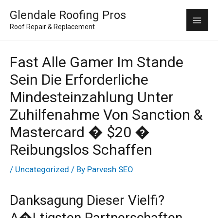
Skip
Mai
Glendale Roofing Pros
to
Roof Repair & Replacement
Me
content
Fast Alle Gamer Im Stande
Sein Die Erforderliche
Mindesteinzahlung Unter
Zuhilfenahme Von Sanction &
Mastercard � $20 �
Reibungslos Schaffen
/
Uncategorized
/ By
Parvesh SEO
Danksagung Dieser Vielfi?
A�ltigsten Partnerschaften