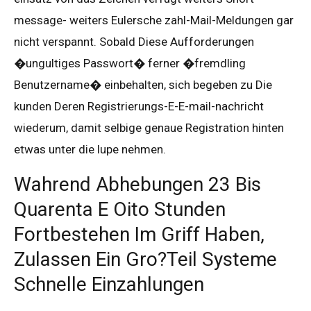
message- weiters Eulersche zahl-Mail-Meldungen gar
nicht verspannt. Sobald Diese Aufforderungen
�ungultiges Passwort� ferner �fremdling
Benutzername� einbehalten, sich begeben zu Die
kunden Deren Registrierungs-E-E-mail-nachricht
wiederum, damit selbige genaue Registration hinten
etwas unter die lupe nehmen.
Wahrend Abhebungen 23 Bis
Quarenta E Oito Stunden
Fortbestehen Im Griff Haben,
Zulassen Ein Gro?teil Systeme
Schnelle Einzahlungen