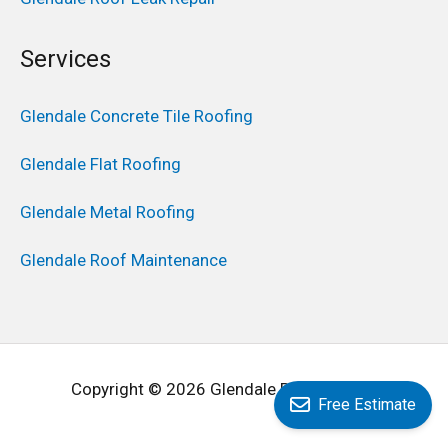
Services
Glendale Concrete Tile Roofing
Glendale Flat Roofing
Glendale Metal Roofing
Glendale Roof Maintenance
Copyright © 2026 Glendale Roofing Pros
Free Estimate