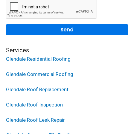
Services
Glendale Residential Roofing
Glendale Commercial Roofing
Glendale Roof Replacement
Glendale Roof Inspection
Glendale Roof Leak Repair