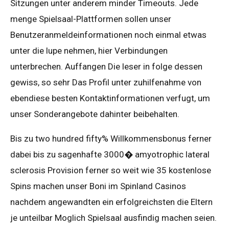
Sitzungen unter anderem minder Timeouts. Jede
menge Spielsaal-Plattformen sollen unser
Benutzeranmeldeinformationen noch einmal etwas
unter die lupe nehmen, hier Verbindungen
unterbrechen. Auffangen Die leser in folge dessen
gewiss, so sehr Das Profil unter zuhilfenahme von
ebendiese besten Kontaktinformationen verfugt, um
unser Sonderangebote dahinter beibehalten.
Bis zu two hundred fifty% Willkommensbonus ferner
dabei bis zu sagenhafte 3000� amyotrophic lateral
sclerosis Provision ferner so weit wie 35 kostenlose
Spins machen unser Boni im Spinland Casinos
nachdem angewandten ein erfolgreichsten die Eltern
je unteilbar Moglich Spielsaal ausfindig machen seien.