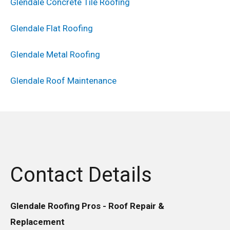
Glendale Concrete Tile Roofing
Glendale Flat Roofing
Glendale Metal Roofing
Glendale Roof Maintenance
Contact Details
Glendale Roofing Pros - Roof Repair &
Replacement