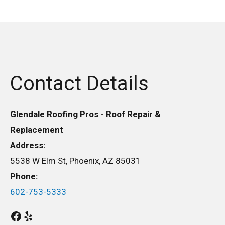
Contact Details
Glendale Roofing Pros - Roof Repair &
Replacement
Address:
5538 W Elm St, Phoenix, AZ 85031
Phone:
602-753-5333