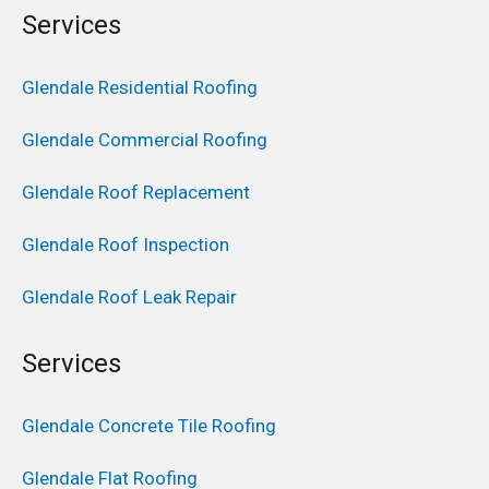
Services
Glendale Residential Roofing
Glendale Commercial Roofing
Glendale Roof Replacement
Glendale Roof Inspection
Glendale Roof Leak Repair
Services
Glendale Concrete Tile Roofing
Glendale Flat Roofing