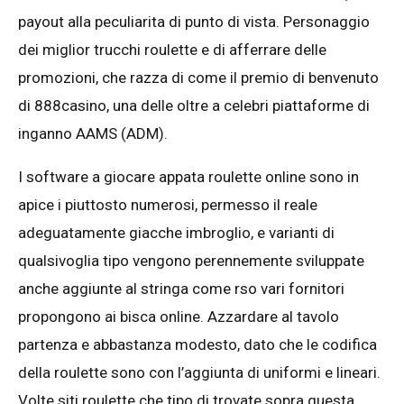
payout alla peculiarita di punto di vista. Personaggio
dei miglior trucchi roulette e di afferrare delle
promozioni, che razza di come il premio di benvenuto
di 888casino, una delle oltre a celebri piattaforme di
inganno AAMS (ADM).
I software a giocare appata roulette online sono in
apice i piuttosto numerosi, permesso il reale
adeguatamente giacche imbroglio, e varianti di
qualsivoglia tipo vengono perennemente sviluppate
anche aggiunte al stringa come rso vari fornitori
propongono ai bisca online. Azzardare al tavolo
partenza e abbastanza modesto, dato che le codifica
della roulette sono con l’aggiunta di uniformi e lineari.
Volte siti roulette che tipo di trovate sopra questa