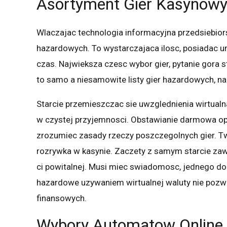
Asortyment Gier Kasynow
Wlaczajac technologia informacyjna przedsiebior
hazardowych. To wystarczajaca ilosc, posiadac u
czas. Najwieksza czesc wybor gier, pytanie gora s
to samo a niesamowite listy gier hazardowych, na
Starcie przemieszczac sie uwzglednienia wirtualn
w czystej przyjemnosci. Obstawianie darmowa opro
zrozumiec zasady rzeczy poszczegolnych gier. Tw
rozrywka w kasynie. Zaczety z samym starcie zaw
ci powitalnej. Musi miec swiadomosc, jednego d
hazardowe uzywaniem wirtualnej waluty nie pozw
finansowych.
Wybory Automatow Online