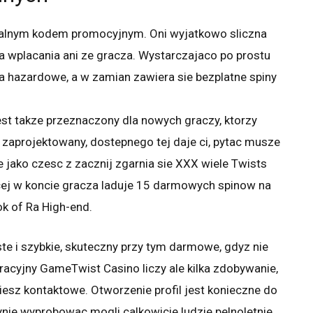
cjalnym kodem promocyjnym. Oni wyjatkowo sliczna
za wplacania ani ze gracza. Wystarczajaco po prostu
wa hazardowe, a w zamian zawiera sie bezplatne spiny
est takze przeznaczony dla nowych graczy, ktorzy
 zaprojektowany, dostepnego tej daje ci, pytac musze
 jako czesc z zacznij zgarnia sie XXX wiele Twists
cej w koncie gracza laduje 15 darmowych spinow na
k of Ra High-end.
e i szybkie, skuteczny przy tym darmowe, gdyz nie
acyjny GameTwist Casino liczy ale kilka zdobywanie,
iesz kontaktowe. Otworzenie profil jest konieczne do
nie wyprobowac mogli calkowicie ludzie pelnoletnie.