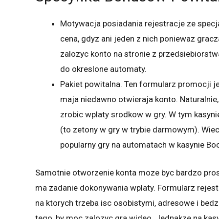
Motywacja posiadania rejestracje ze spe
cena, gdyz ani jeden z nich poniewaz grac
zalozyc konto na stronie z przedsiebiorst
do okreslone automaty.
Pakiet powitalna. Ten formularz promocji j
maja niedawno otwieraja konto. Naturalnie,
zrobic wplaty srodkow w gry. W tym kasynie
(to zetony w gry w trybie darmowym). Wie
popularny gry na automatach w kasynie Boo
Samotnie otworzenie konta moze byc bardzo prost
ma zadanie dokonywania wplaty. Formularz rejestr
na ktorych trzeba isc osobistymi, adresowe i bedz
tego, by moc zalozyc gra wideo. Jednakze na kasy