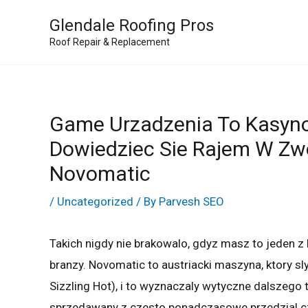
Skip
Glendale Roofing Pros
to
Roof Repair & Replacement
content
Game Urzadzenia To Kasyno
Dowiedziec Sie Rajem W Zw
Novomatic
/
Uncategorized
/ By
Parvesh SEO
Takich nigdy nie brakowalo, gdyz masz to jeden 
branzy. Novomatic to austriacki maszyna, ktory sl
Sizzling Hot), i to wyznaczaly wytyczne dalszego 
sprzedawany z czesto ponadczasowe przedzial c