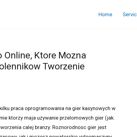
Home
Servi
 Online, Ktore Mozna
olennikow Tworzenie
z kilku praca oprogramowania na gier kasynowych w
ynie ktorzy maja uzywanie przelomowych gier (jak.
tworzenia calej branzy. Roznorodnosc gier jest
zasowy, jak i mozesz nowatorskie videomaszyny.