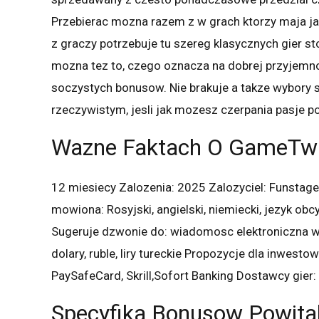
Przebierac mozna razem z w grach ktorzy maja j
z graczy potrzebuje tu szereg klasycznych gier st
mozna tez to, czego oznacza na dobrej przyjemnos
soczystych bonusow. Nie brakuje a takze wybory 
rzeczywistym, jesli jak mozesz czerpania pasje pos
Wazne Faktach O GameTwi
12 miesiecy Zalozenia: 2025 Zalozyciel: Funsta
mowiona: Rosyjski, angielski, niemiecki, jezyk obcy,
Sugeruje dzwonie do: wiadomosc elektroniczna w
dolary, ruble, liry tureckie Propozycje dla inwestow
PaySafeCard, Skrill,Sofort Banking Dostawcy gier:
Specyfika Bonusow Powita