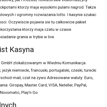
ackpotami ktorzy maja wysokimi pulami nagrod. Takze
olowych i ogromny rozwiazania lotto. I kasynie szukac
ci. Oczywiscie pojawia sie tu calkowicie pakiet
skorzystania ktorzy maja czatu w czasie
iadanie grania w trybie w live.
st Kasyna
ge GmbH zlokalizowanym w Wiedniu Komunikacja
 jezyk niemiecki, francuski, portugalski, czeski, turecki
schod-mail, czat na zywo Adresowane waluty: Euro,
ania: Giropay, Master Card, VISA, Neteller, PayPal,
 Novomatic, Play’n Go
lnych