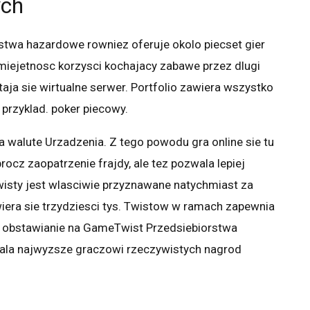
ych
stwa hazardowe rowniez oferuje okolo piecset gier
miejetnosc korzysci kochajacy zabawe przez dlugi
taja sie wirtualne serwer. Portfolio zawiera wszystko
 przyklad. poker piecowy.
a walute Urzadzenia. Z tego powodu gra online sie tu
cz zaopatrzenie frajdy, ale tez pozwala lepiej
isty jest wlasciwie przyznawane natychmiast za
iera sie trzydziesci tys. Twistow w ramach zapewnia
o obstawianie na GameTwist Przedsiebiorstwa
ala najwyzsze graczowi rzeczywistych nagrod