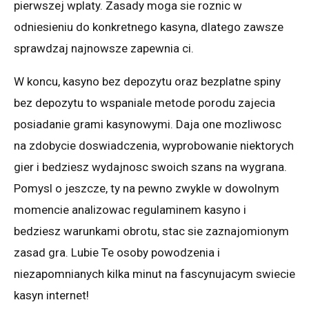
pierwszej wplaty. Zasady moga sie roznic w
odniesieniu do konkretnego kasyna, dlatego zawsze
sprawdzaj najnowsze zapewnia ci.
W koncu, kasyno bez depozytu oraz bezplatne spiny
bez depozytu to wspaniale metode porodu zajecia
posiadanie grami kasynowymi. Daja one mozliwosc
na zdobycie doswiadczenia, wyprobowanie niektorych
gier i bedziesz wydajnosc swoich szans na wygrana.
Pomysl o jeszcze, ty na pewno zwykle w dowolnym
momencie analizowac regulaminem kasyno i
bedziesz warunkami obrotu, stac sie zaznajomionym
zasad gra. Lubie Te osoby powodzenia i
niezapomnianych kilka minut na fascynujacym swiecie
kasyn internet!