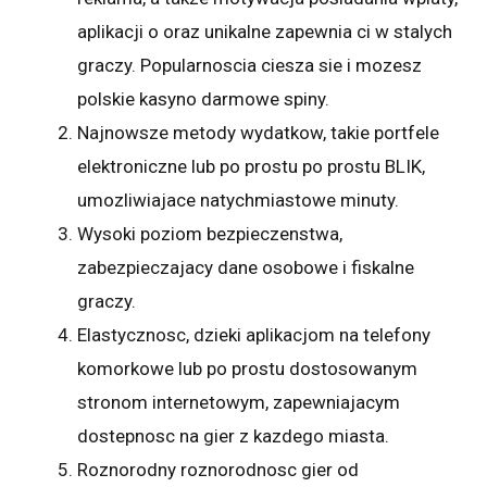
aplikacji o oraz unikalne zapewnia ci w stalych
graczy. Popularnoscia ciesza sie i mozesz
polskie kasyno darmowe spiny.
Najnowsze metody wydatkow, takie portfele
elektroniczne lub po prostu po prostu BLIK,
umozliwiajace natychmiastowe minuty.
Wysoki poziom bezpieczenstwa,
zabezpieczajacy dane osobowe i fiskalne
graczy.
Elastycznosc, dzieki aplikacjom na telefony
komorkowe lub po prostu dostosowanym
stronom internetowym, zapewniajacym
dostepnosc na gier z kazdego miasta.
Roznorodny roznorodnosc gier od