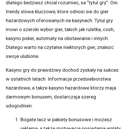
dlatego bedziesz chcial rozumiec, sa “tytul gry”. Oni
trendy slowa kluczowe, ktore odnosi sie do gier
hazardowych oferowanych na kasynach. Tytul gry
mowi o szeroki wybor gier, takich jak ruletka, cosh,
kasyno poker, automaty na obstawianie i innych.
Dlatego warto na czytanie niektorych gier, znalezc
swoje ulubione.
Kasyno gry do prawdziwy dochod zyskaly na sukces
w ostatnich latach. Informacje przedsiebiorstwa
hazardowe, a takze kasyno hazardowe ktorzy maja
darmowym bonusem, dostarczaja szereg
udogodnien:
Bogate lacz w pakiety bonusowe i mozesz
reklama, a takze motywacja posiadania wplaty,