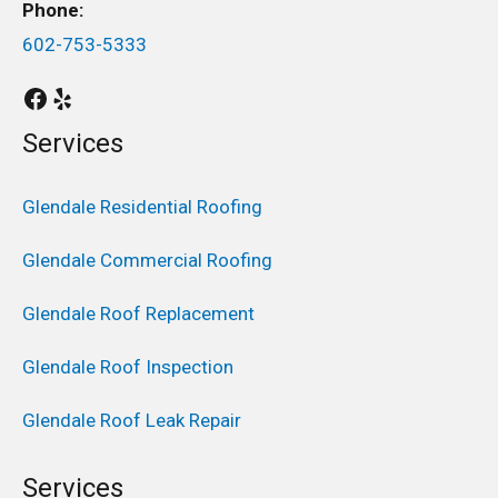
Phone:
602-753-5333
Services
Glendale Residential Roofing
Glendale Commercial Roofing
Glendale Roof Replacement
Glendale Roof Inspection
Glendale Roof Leak Repair
Services