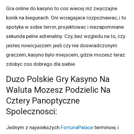
Gra online do kasyno to cos wiecej niz zwyczajne
konik na biegunach. Oni wciagajace rozpoznawac, i to
spotyka w sobie terror, projektowac i niezapomniane
sekunda pelne adrenaliny. Czy, bez wzgledu na to, czy
jestes nowicjuszem jesli czy nie doswiadczonym
graczem, kasyno bylo miejscem, gdzie mozesz teraz
zdobyc cos dobrego dla siebie.
Duzo Polskie Gry Kasyno Na
Waluta Mozesz Podzielic Na
Cztery Panoptyczne
Spolecznosci:
Jednym z najwiekszych
FortunaPalace
terminow, i