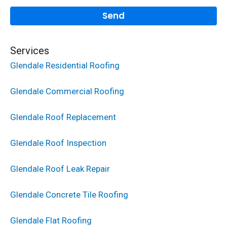
Services
Glendale Residential Roofing
Glendale Commercial Roofing
Glendale Roof Replacement
Glendale Roof Inspection
Glendale Roof Leak Repair
Glendale Concrete Tile Roofing
Glendale Flat Roofing