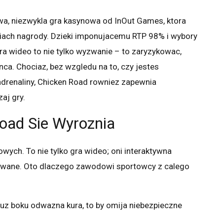
wa, niezwykla gra kasynowa od InOut Games, ktora
ersiach nagrody. Dzieki imponujacemu RTP 98% i wybory
a wideo to nie tylko wyzwanie – to zaryzykowac,
ca. Chociaz, bez wzgledu na to, czy jestes
adrenaliny, Chicken Road rowniez zapewnia
aj gry.
ad Sie Wyroznia
wych. To nie tylko gra wideo; oni interaktywna
sowane. Oto dlaczego zawodowi sportowcy z calego
uz boku odwazna kura, to by omija niebezpieczne