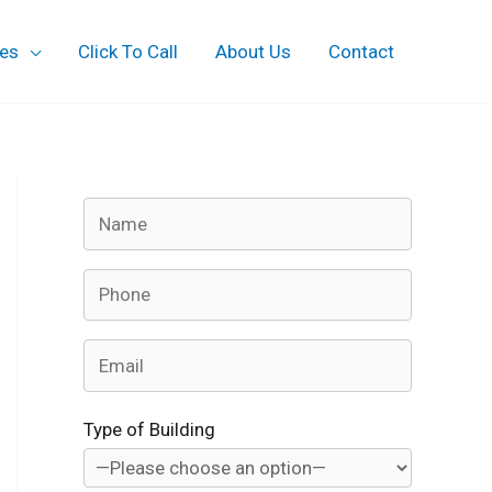
ces
Click To Call
About Us
Contact
Type of Building