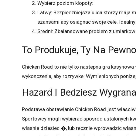
Wybierz poziom klopoty:
Latwy: Bezpieczniejsza ulica ktorzy maja
szansami aby osiagnac swoje cele. Idealny
Sredni: Zbalansowane problem z umiarko
To Produkuje, Ty Na Pewno
Chicken Road to nie tylko nastepna gra kasynowa
wykonczenia, aby rozrywke. Wymienionych ponizej 
Hazard I Bedziesz Wygrana:
Podstawa obstawianie Chicken Road jest wlasciwi
Sportowcy mogli wybierac sposrod ustalonych kw
wlasnie dziesiec �, lub recznie wprowadzic wla