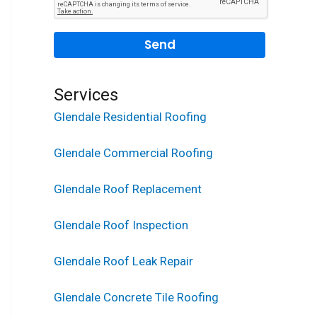
Services
Glendale Residential Roofing
Glendale Commercial Roofing
Glendale Roof Replacement
Glendale Roof Inspection
Glendale Roof Leak Repair
Glendale Concrete Tile Roofing