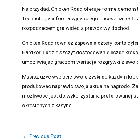
Na przyklad, Chicken Road oferuje forme demons
Technologia informacyjna czego chcesz na testo
rozpoczeciem gra wideo z prawdziwy dochod.
Chicken Road rowniez zapewnia cztery konta dyl
Hardkor. Ludzie szczyt dostosowanie liczbe kroko
umozliwiajac graczom wariacje rozgrywki z swoic
Musisz uzyc wyplacic swoje zyski po kazdym kroku
produkowac naprawic swoja aktualna nagrode. Zar
mozliwosc jest do wykorzystania preferowanej st
okreslonych z kasyno.
←
Previous Post