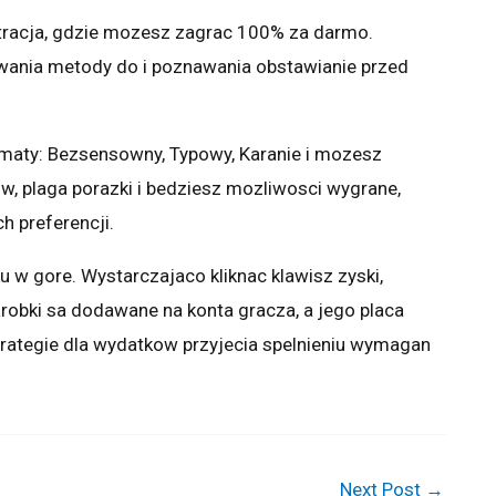
tracja, gdzie mozesz zagrac 100% za darmo.
wania metody do i poznawania obstawianie przed
ematy: Bezsensowny, Typowy, Karanie i mozesz
w, plaga porazki i bedziesz mozliwosci wygrane,
h preferencji.
 w gore. Wystarczajaco kliknac klawisz zyski,
obki sa dodawane na konta gracza, a jego placa
rategie dla wydatkow przyjecia spelnieniu wymagan
Next Post
→