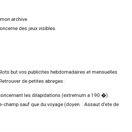
 mon archive.
oncerne des jeux visibles.
Slots but vos publicites hebdomadaires et mensuelles
etrouver de petites abreges :
concernant les dilapidations (extremum a 190 �).
le-champ sauf que du voyage (doyen. : Assaut d’ete de