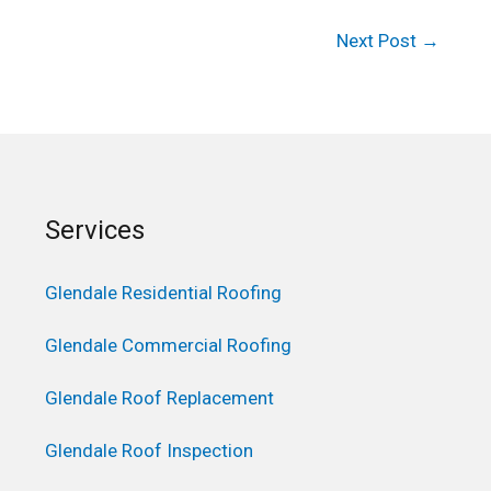
Next Post
→
Services
Glendale Residential Roofing
Glendale Commercial Roofing
Glendale Roof Replacement
Glendale Roof Inspection