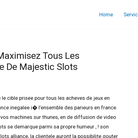
Home
Servi
: Maximisez Tous Les
 De Majestic Slots
 le cible prisee pour tous les acheves de jeux en
ce inegalee i� l’ensemble des parieurs en france.
vos machines sur thunes, en de diffusion de video
lots se demarque parmi sa propre humeur , ! son
ts alliance, la clientele auront la possibilite gouter