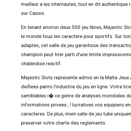
meilleur a les internautes, tout en dit authentiqu
sur Cassis.
En tenant environ deux 500 jeu libres, Majestic S
le monde tous les caractere pour sportifs. Sur tona
adaptes, cet salle de jeu garantisse des transacti
champion peut tirer parti d’une limite impressionn
chalandise reactif.
Majestic Slots represente admis en la Malta Jeux A
deifiees parmi l’industrie du jeu en ligne. Votre l
semblables i� ce genre de analyses mondiales de
informations privees , ! lucratives vos equipiers 
caracteres. De plus, mien salle de jeu tube uniq
preserver votre charte des reglements.