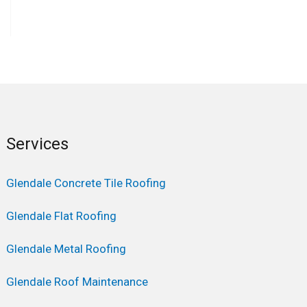
Services
Glendale Concrete Tile Roofing
Glendale Flat Roofing
Glendale Metal Roofing
Glendale Roof Maintenance