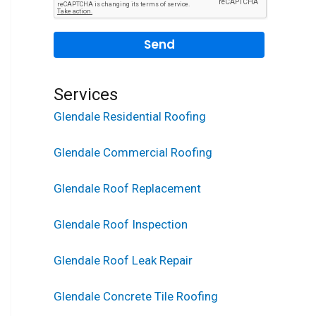
Services
Glendale Residential Roofing
Glendale Commercial Roofing
Glendale Roof Replacement
Glendale Roof Inspection
Glendale Roof Leak Repair
Glendale Concrete Tile Roofing