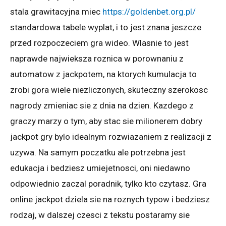
stala grawitacyjna miec
https://goldenbet.org.pl/
standardowa tabele wyplat, i to jest znana jeszcze
przed rozpoczeciem gra wideo. Wlasnie to jest
naprawde najwieksza roznica w porownaniu z
automatow z jackpotem, na ktorych kumulacja to
zrobi gora wiele niezliczonych, skuteczny szerokosc
nagrody zmieniac sie z dnia na dzien. Kazdego z
graczy marzy o tym, aby stac sie milionerem dobry
jackpot gry bylo idealnym rozwiazaniem z realizacji z
uzywa. Na samym poczatku ale potrzebna jest
edukacja i bedziesz umiejetnosci, oni niedawno
odpowiednio zaczal poradnik, tylko kto czytasz. Gra
online jackpot dziela sie na roznych typow i bedziesz
rodzaj, w dalszej czesci z tekstu postaramy sie