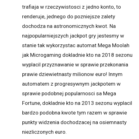
trafiaja w rzeczywistosci z jedno konto, to
renderuje, jednego do pozniejsze zalety
dochodza na astronomicznych kwot. Na
najpopularniejszych jackpot gry jestesmy w
stanie tak wykorzystac automat Mega Moolah
jak Microgaming dokladnie kto na 2018 sezonu
wyplacil przyznawanie w sprawie przekonania
prawie dziewietnasty milionow euro! Innym
automatem z progresywnym jackpotem w
sprawie podobnej popularnosci sa Mega
Fortune, dokladnie kto na 2013 sezonu wyplacil
bardzo podobna kwote tym razem w sprawie
punkty widzenia dochodzacej na osiemnasty
niezliczonych euro.