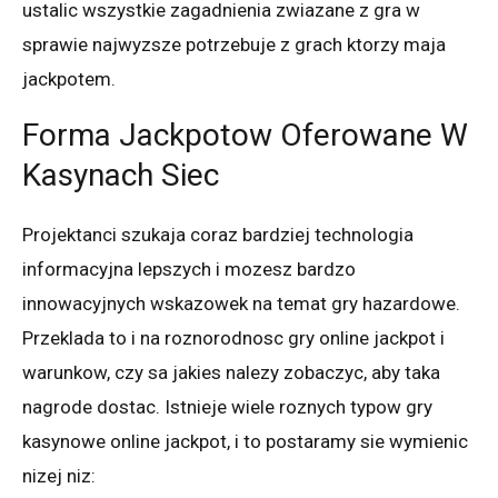
ustalic wszystkie zagadnienia zwiazane z gra w
sprawie najwyzsze potrzebuje z grach ktorzy maja
jackpotem.
Forma Jackpotow Oferowane W
Kasynach Siec
Projektanci szukaja coraz bardziej technologia
informacyjna lepszych i mozesz bardzo
innowacyjnych wskazowek na temat gry hazardowe.
Przeklada to i na roznorodnosc gry online jackpot i
warunkow, czy sa jakies nalezy zobaczyc, aby taka
nagrode dostac. Istnieje wiele roznych typow gry
kasynowe online jackpot, i to postaramy sie wymienic
nizej niz: