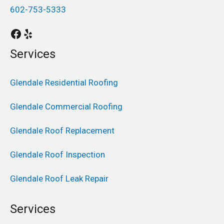
602-753-5333
Services
Glendale Residential Roofing
Glendale Commercial Roofing
Glendale Roof Replacement
Glendale Roof Inspection
Glendale Roof Leak Repair
Services