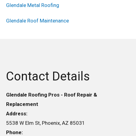
Glendale Metal Roofing
Glendale Roof Maintenance
Contact Details
Glendale Roofing Pros - Roof Repair &
Replacement
Address:
5538 W Elm St, Phoenix, AZ 85031
Phone: