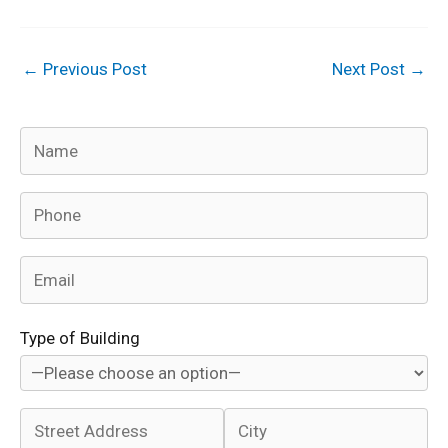
←
Previous Post
Next Post
→
Type of Building