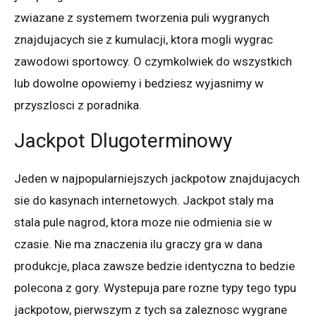
zwiazane z systemem tworzenia puli wygranych
znajdujacych sie z kumulacji, ktora mogli wygrac
zawodowi sportowcy. O czymkolwiek do wszystkich
lub dowolne opowiemy i bedziesz wyjasnimy w
przyszlosci z poradnika.
Jackpot Dlugoterminowy
Jeden w najpopularniejszych jackpotow znajdujacych
sie do kasynach internetowych. Jackpot staly ma
stala pule nagrod, ktora moze nie odmienia sie w
czasie. Nie ma znaczenia ilu graczy gra w dana
produkcje, placa zawsze bedzie identyczna to bedzie
polecona z gory. Wystepuja pare rozne typy tego typu
jackpotow, pierwszym z tych sa zaleznosc wygrane