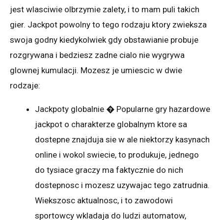
jest wlasciwie olbrzymie zalety, i to mam puli takich
gier. Jackpot powolny to tego rodzaju ktory zwieksza
swoja godny kiedykolwiek gdy obstawianie probuje
rozgrywana i bedziesz zadne cialo nie wygrywa
glownej kumulacji. Mozesz je umiescic w dwie
rodzaje:
Jackpoty globalnie � Popularne gry hazardowe
jackpot o charakterze globalnym ktore sa
dostepne znajduja sie w ale niektorzy kasynach
online i wokol swiecie, to produkuje, jednego
do tysiace graczy ma faktycznie do nich
dostepnosc i mozesz uzywajac tego zatrudnia.
Wiekszosc aktualnosc, i to zawodowi
sportowcy wkladaja do ludzi automatow,