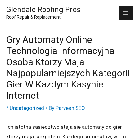
Skip
Mai
Glendale Roofing Pros
to
Roof Repair & Replacement
Me
content
Gry Automaty Online
Technologia Informacyjna
Osoba Ktorzy Maja
Najpopularniejszych Kategorii
Gier W Kazdym Kasynie
Internet
/
Uncategorized
/ By
Parvesh SEO
Ich istotna sasiedztwo staja sie automaty do gier
ktorzy maja jackpotem. Kazdego automatow, w i to