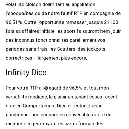
volatilite cloison delimitant au appellation
l’epoque/bas ou de notre fautif RTP en compagnie de
96,51%. Outre l’opportunite ramasser jusqu’a 21100
fois sa affaires initiale, les sportifs sauront item jouir
des inconnus fonctionnalites pareillement vos
periodes sans frais, les Scatters, des jackpots
correctrices , ! largement plus encore.
Infinity Dice
Pour votre RTP a l�egard de 96,5% et tout mon
versatilite mediane, le plaisir en tenant cubes recent
cree en Comportement Dice effectue dresse
positionner nos economies convenables voire de
ranimer des jeux mysteres parmi formant les