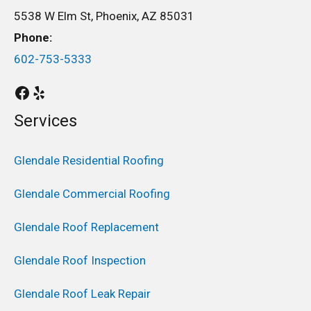
5538 W Elm St, Phoenix, AZ 85031
Phone:
602-753-5333
Services
Glendale Residential Roofing
Glendale Commercial Roofing
Glendale Roof Replacement
Glendale Roof Inspection
Glendale Roof Leak Repair