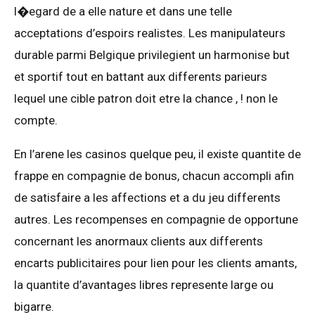
l�egard de a elle nature et dans une telle
acceptations d’espoirs realistes. Les manipulateurs
durable parmi Belgique privilegient un harmonise but
et sportif tout en battant aux differents parieurs
lequel une cible patron doit etre la chance , ! non le
compte.
En l’arene les casinos quelque peu, il existe quantite de
frappe en compagnie de bonus, chacun accompli afin
de satisfaire a les affections et a du jeu differents
autres. Les recompenses en compagnie de opportune
concernant les anormaux clients aux differents
encarts publicitaires pour lien pour les clients amants,
la quantite d’avantages libres represente large ou
bigarre.