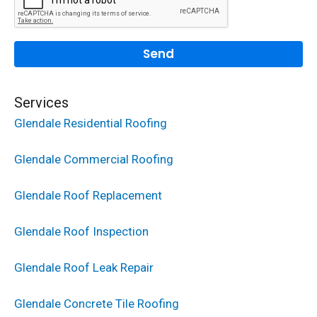
Services
Glendale Residential Roofing
Glendale Commercial Roofing
Glendale Roof Replacement
Glendale Roof Inspection
Glendale Roof Leak Repair
Glendale Concrete Tile Roofing