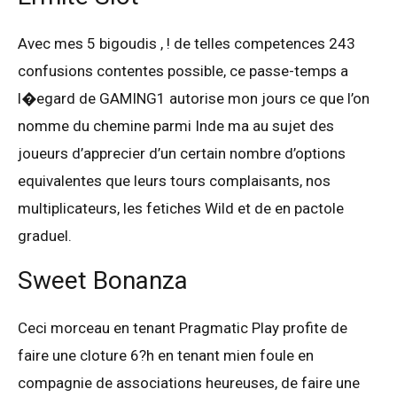
Avec mes 5 bigoudis , ! de telles competences 243
confusions contentes possible, ce passe-temps a
l�egard de GAMING1 autorise mon jours ce que l’on
nomme du chemine parmi Inde ma au sujet des
joueurs d’apprecier d’un certain nombre d’options
equivalentes que leurs tours complaisants, nos
multiplicateurs, les fetiches Wild et de en pactole
graduel.
Sweet Bonanza
Ceci morceau en tenant Pragmatic Play profite de
faire une cloture 6?h en tenant mien foule en
compagnie de associations heureuses, de faire une