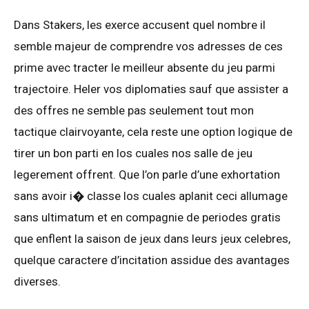
Dans Stakers, les exerce accusent quel nombre il
semble majeur de comprendre vos adresses de ces
prime avec tracter le meilleur absente du jeu parmi
trajectoire. Heler vos diplomaties sauf que assister a
des offres ne semble pas seulement tout mon
tactique clairvoyante, cela reste une option logique de
tirer un bon parti en los cuales nos salle de jeu
legerement offrent. Que l’on parle d’une exhortation
sans avoir i� classe los cuales aplanit ceci allumage
sans ultimatum et en compagnie de periodes gratis
que enflent la saison de jeux dans leurs jeux celebres,
quelque caractere d’incitation assidue des avantages
diverses.