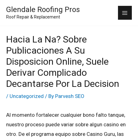
Skip
Mai
Glendale Roofing Pros
to
Roof Repair & Replacement
Me
content
Hacia La Na? Sobre
Publicaciones A Su
Disposicion Online, Suele
Derivar Complicado
Decantarse Por La Decision
/
Uncategorized
/ By
Parvesh SEO
Al momento fortalecer cualquier bono falto tanque,
nuestro proceso puede variar sobre algun casino en
otro. De el programa equipo sobre Casino Guru, las