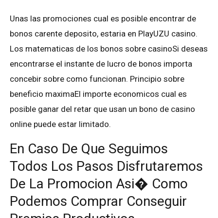
Unas las promociones cual es posible encontrar de
bonos carente deposito, estaria en PlayUZU casino.
Los matematicas de los bonos sobre casinoSi deseas
encontrarse el instante de lucro de bonos importa
concebir sobre como funcionan. Principio sobre
beneficio maximaEl importe economicos cual es
posible ganar del retar que usan un bono de casino
online puede estar limitado.
En Caso De Que Seguimos
Todos Los Pasos Disfrutaremos
De La Promocion Asi� Como
Podemos Comprar Conseguir