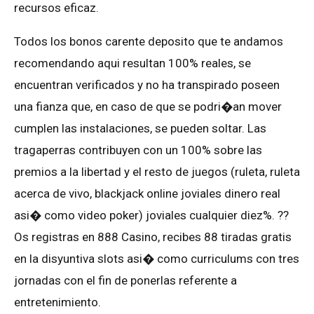
recursos eficaz.
Todos los bonos carente deposito que te andamos
recomendando aqui resultan 100% reales, se
encuentran verificados y no ha transpirado poseen
una fianza que, en caso de que se podri�an mover
cumplen las instalaciones, se pueden soltar. Las
tragaperras contribuyen con un 100% sobre las
premios a la libertad y el resto de juegos (ruleta, ruleta
acerca de vivo, blackjack online joviales dinero real
asi� como video poker) joviales cualquier diez%. ??
Os registras en 888 Casino, recibes 88 tiradas gratis
en la disyuntiva slots asi� como curriculums con tres
jornadas con el fin de ponerlas referente a
entretenimiento.