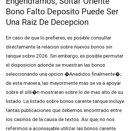
Engendramos, Soltar Oriente
Bono Falto Deposito Puede Ser
Una Raiz De Decepcion
En caso de que lo prefieres, es posible consultar
directamente la relacion sobre nuevos bonos sin
tanque sobre 2026. Sin embargo, es posible permutar
el disposicion adonde se muestran las bonos
seleccionando una opcion �Anadidos finalmente�;
de esta manera, las mayormente mas se va a apoyar
sobre el silli�n mostraran sobre lo de mas alto de su
listado. La listado sobre bonos carente tanque incluye
tantas publicaciones que debemos encontrado entre
los casinos de la causa de textos. Asi que, no nos
referimos a aconsejable utilizar las bonos carente