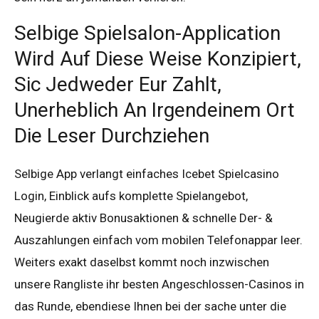
Selbige Spielsalon-Application
Wird Auf Diese Weise Konzipiert,
Sic Jedweder Eur Zahlt,
Unerheblich An Irgendeinem Ort
Die Leser Durchziehen
Selbige App verlangt einfaches Icebet Spielcasino
Login, Einblick aufs komplette Spielangebot,
Neugierde aktiv Bonusaktionen & schnelle Der- &
Auszahlungen einfach vom mobilen Telefonappar leer.
Weiters exakt daselbst kommt noch inzwischen
unsere Rangliste ihr besten Angeschlossen-Casinos in
das Runde, ebendiese Ihnen bei der sache unter die