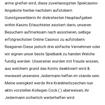
arme greifen wird, diese zuverlassigsten Spielcasino-
Angebote hierbei nachdem aufstobern.
Gunstgewerblerin ihr diskretesten Hauptaufgaben
within Kasino Erleuchteter existiert darin, unseren
Besuchern aufmerksam nach assistieren, selbige
erfolgreichsten Online Casinos zu aufstobern.
Reagieren Diese jedoch drei einfache Vernehmen oder
wir eignen unser beste Spielbank zu handen Welche
fundig werden. Unsereiner wurden mit freude wissen,
aus welchem grund das Konto deaktiviert wird &
inwieweit unsereins Jedermann helfen im stande sein.
Meine wenigkeit werde Ihre Krankheitszeichen nun
aktiv vorstellen Kollegen Cock ( ) uberweisen, ihr
Jedermann sicherlich weiterhelfen wird.