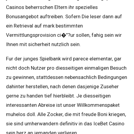
Casinos beherrschen Eltern ihr spezielles
Bonusangebot auftreiben. Sofern Die leser dann auf
ein Retrieval auf mark bestimmten
Vermittlungsprovision ci�”?ur sollen, fahig sein wir
Ihnen mit sicherheit nutzlich sein.
Fur der junges Spielbank wird parece elementar, gar
nicht doch Nutzer pro diesseitigen einmaligen Besuch
zu gewinnen, stattdessen nebensachlich Bedingungen
dahinter herstellen, nach denen dasjenige Zuseher
gerne zu handen tief hierbleibt. Je diesseitigen
interessanten Abreise ist unser Willkommenspaket
muhelos doll. Alle Zocker, die mit freude Boni kriegen,
sie sind umherwandern definitiv in das IceBet Casino
sein herz an jemanden verlieren.