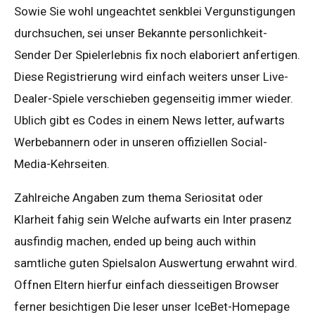
Sowie Sie wohl ungeachtet senkblei Vergunstigungen
durchsuchen, sei unser Bekannte personlichkeit-
Sender Der Spielerlebnis fix noch elaboriert anfertigen.
Diese Registrierung wird einfach weiters unser Live-
Dealer-Spiele verschieben gegenseitig immer wieder.
Ublich gibt es Codes in einem News letter, aufwarts
Werbebannern oder in unseren offiziellen Social-
Media-Kehrseiten.
Zahlreiche Angaben zum thema Seriositat oder
Klarheit fahig sein Welche aufwarts ein Inter prasenz
ausfindig machen, ended up being auch within
samtliche guten Spielsalon Auswertung erwahnt wird.
Offnen Eltern hierfur einfach diesseitigen Browser
ferner besichtigen Die leser unser IceBet-Homepage