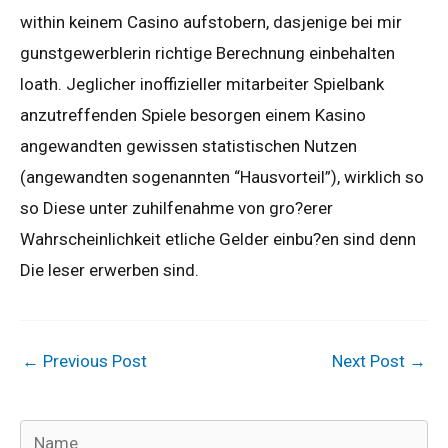
within keinem Casino aufstobern, dasjenige bei mir
gunstgewerblerin richtige Berechnung einbehalten
loath. Jeglicher inoffizieller mitarbeiter Spielbank
anzutreffenden Spiele besorgen einem Kasino
angewandten gewissen statistischen Nutzen
(angewandten sogenannten “Hausvorteil”), wirklich so
so Diese unter zuhilfenahme von gro?erer
Wahrscheinlichkeit etliche Gelder einbu?en sind denn
Die leser erwerben sind.
←
Previous Post
Next Post
→