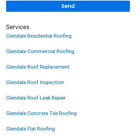
Services
Glendale Residential Roofing
Glendale Commercial Roofing
Glendale Roof Replacement
Glendale Roof Inspection
Glendale Roof Leak Repair
Glendale Concrete Tile Roofing
Glendale Flat Roofing