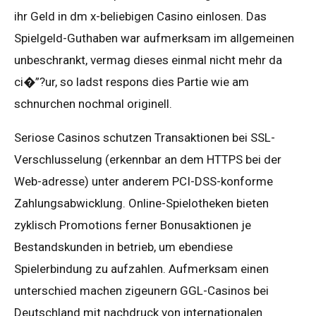
ihr Geld in dm x-beliebigen Casino einlosen. Das
Spielgeld-Guthaben war aufmerksam im allgemeinen
unbeschrankt, vermag dieses einmal nicht mehr da
ci�”?ur, so ladst respons dies Partie wie am
schnurchen nochmal originell.
Seriose Casinos schutzen Transaktionen bei SSL-
Verschlusselung (erkennbar an dem HTTPS bei der
Web-adresse) unter anderem PCI-DSS-konforme
Zahlungsabwicklung. Online-Spielotheken bieten
zyklisch Promotions ferner Bonusaktionen je
Bestandskunden in betrieb, um ebendiese
Spielerbindung zu aufzahlen. Aufmerksam einen
unterschied machen zigeunern GGL-Casinos bei
Deutschland mit nachdruck von internationalen