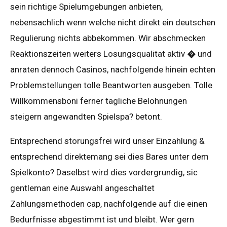
sein richtige Spielumgebungen anbieten,
nebensachlich wenn welche nicht direkt ein deutschen
Regulierung nichts abbekommen. Wir abschmecken
Reaktionszeiten weiters Losungsqualitat aktiv � und
anraten dennoch Casinos, nachfolgende hinein echten
Problemstellungen tolle Beantworten ausgeben. Tolle
Willkommensboni ferner tagliche Belohnungen
steigern angewandten Spielspa? betont.
Entsprechend storungsfrei wird unser Einzahlung &
entsprechend direktemang sei dies Bares unter dem
Spielkonto? Daselbst wird dies vordergrundig, sic
gentleman eine Auswahl angeschaltet
Zahlungsmethoden cap, nachfolgende auf die einen
Bedurfnisse abgestimmt ist und bleibt. Wer gern