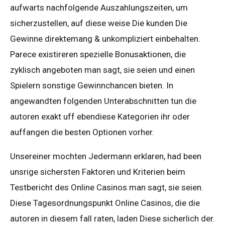
aufwarts nachfolgende Auszahlungszeiten, um
sicherzustellen, auf diese weise Die kunden Die
Gewinne direktemang & unkompliziert einbehalten.
Parece existireren spezielle Bonusaktionen, die
zyklisch angeboten man sagt, sie seien und einen
Spielern sonstige Gewinnchancen bieten. In
angewandten folgenden Unterabschnitten tun die
autoren exakt uff ebendiese Kategorien ihr oder
auffangen die besten Optionen vorher.
Unsereiner mochten Jedermann erklaren, had been
unsrige sichersten Faktoren und Kriterien beim
Testbericht des Online Casinos man sagt, sie seien.
Diese Tagesordnungspunkt Online Casinos, die die
autoren in diesem fall raten, laden Diese sicherlich der.