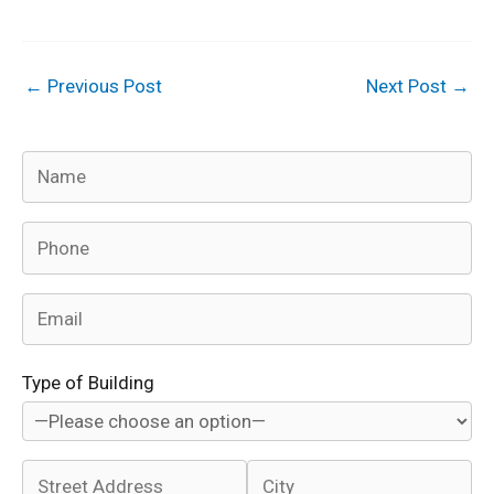
←
Previous Post
Next Post
→
Type of Building