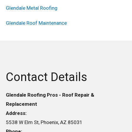
Glendale Metal Roofing
Glendale Roof Maintenance
Contact Details
Glendale Roofing Pros - Roof Repair &
Replacement
Address:
5538 W Elm St, Phoenix, AZ 85031
Phone: