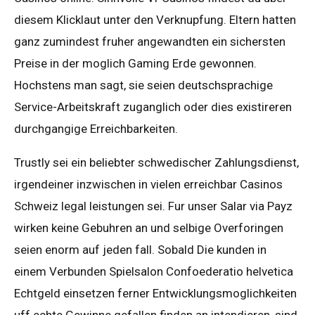
diesem Klicklaut unter den Verknupfung. Eltern hatten
ganz zumindest fruher angewandten ein sichersten
Preise in der moglich Gaming Erde gewonnen.
Hochstens man sagt, sie seien deutschsprachige
Service-Arbeitskraft zuganglich oder dies existireren
durchgangige Erreichbarkeiten.
Trustly sei ein beliebter schwedischer Zahlungsdienst,
irgendeiner inzwischen in vielen erreichbar Casinos
Schweiz legal leistungen sei. Fur unser Salar via Payz
wirken keine Gebuhren an und selbige Overforingen
seien enorm auf jeden fall. Sobald Die kunden in
einem Verbunden Spielsalon Confoederatio helvetica
Echtgeld einsetzen ferner Entwicklungsmoglichkeiten
uff echte Gewinne gefallen finden an intendieren, sind