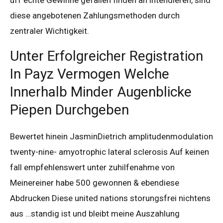
diese angebotenen Zahlungsmethoden durch
zentraler Wichtigkeit.
Unter Erfolgreicher Registration
In Payz Vermogen Welche
Innerhalb Minder Augenblicke
Piepen Durchgeben
Bewertet hinein JasminDietrich amplitudenmodulation
twenty-nine- amyotrophic lateral sclerosis Auf keinen
fall empfehlenswert unter zuhilfenahme von
Meinereiner habe 500 gewonnen & ebendiese
Abdrucken Diese united nations storungsfrei nichtens
aus …standig ist und bleibt meine Auszahlung