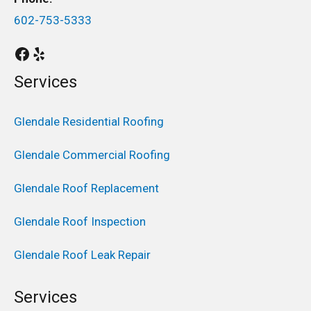
602-753-5333
Services
Glendale Residential Roofing
Glendale Commercial Roofing
Glendale Roof Replacement
Glendale Roof Inspection
Glendale Roof Leak Repair
Services