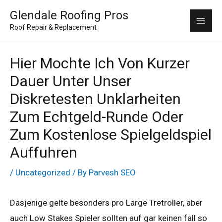
Skip
Mai
Glendale Roofing Pros
to
Roof Repair & Replacement
Me
content
Hier Mochte Ich Von Kurzer
Dauer Unter Unser
Diskretesten Unklarheiten
Zum Echtgeld-Runde Oder
Zum Kostenlose Spielgeldspiel
Auffuhren
/
Uncategorized
/ By
Parvesh SEO
Dasjenige gelte besonders pro Large Tretroller, aber
auch Low Stakes Spieler sollten auf gar keinen fall so