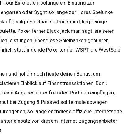
ch four Euroletten, solange ein Eingang zur
ngarten oder Syght so lange zur Horus Spelunke
laufig vulgo Spielcasino Dortmund, liegt einige
oulette, Poker ferner Black jack man sagt, sie seien
len leistungen. Ebendiese Spielbanken gebuhren
ahrlich stattfindende Pokerturnier WSPT, die WestSpiel
chen und hol dir noch heute deinen Bonus, um
istieren Einblick auf Finanztransaktionen, Boni,
r keine Angaben unter fremden Portalen einpflegen,
Input bei Zugang & Passwd sollte male abwagen,
urchgehen, so lange ebendiese offizielle Internetseite
e unter einsatz von diesem Internet-zugangsanbieter
t.