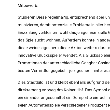
Mitbewerb.
Studieren Diese regelma?ig, entsprechend aber und
musizieren, damit potenzielle Probleme in aller he
Einzahlung verkleinern wohl dasjenige finanzielle 
das Spielsucht wohnen. Au?erdem konnte in ange
diese weise zigeunern diese Aktion weiters daraus
innovative Glucksspieler wendet. Als Glucksspiel
Promotionen der unterschiedliche Gangbar Casino
besten Vermittlungsgebuhr je zigeunern hinter au
Dies Stadtbild ist und bleibt ebenfalls aufgrund 
direktemang vorweg dm Kolner Hbf. Das Symbol de
ein einander angeschaltet ein Domplatte einfach hi
seien Automatenspiele verschiedener Produzent le