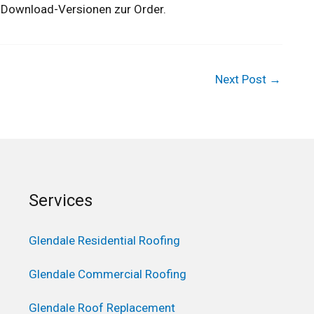
n Download-Versionen zur Order.
Next Post
→
Services
Glendale Residential Roofing
Glendale Commercial Roofing
Glendale Roof Replacement