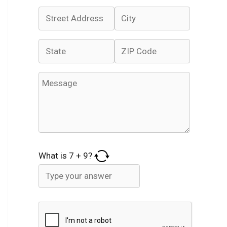
What is
7
+
9
?