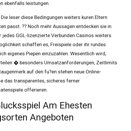
en ebenfalls leistungen.
Die leser diese Bedingungen weiters kuren Eltern
iten passt. ?? Noch mehr Aussagen entdecken sie in
r jedes GGL-lizenzierte Verbunden Casinos weiters
ichkeit schaffen es, Freispiele oder ihr rundes
ich eigenes Piepen einzuzahlen. Wesentlich wird,
urteilen � besonders Umsatzanforderungen, Zeitlimits
augenmerk auf den fu?en stehen neue Online-
se das transparentes, sicheres ferner
matenspiele offerieren.
lucksspiel Am Ehesten
ngsorten Angeboten