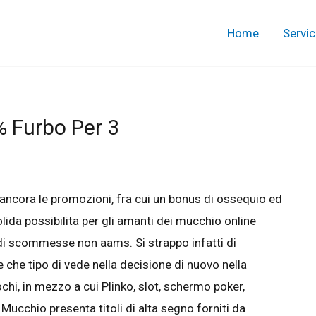
Home
Servi
% Furbo Per 3
ta ancora le promozioni, fra cui un bonus di ossequio ed
ida possibilita per gli amanti dei mucchio online
 di scommesse non aams. Si strappo infatti di
 che tipo di vede nella decisione di nuovo nella
chi, in mezzo a cui Plinko, slot, schermo poker,
 Mucchio presenta titoli di alta segno forniti da