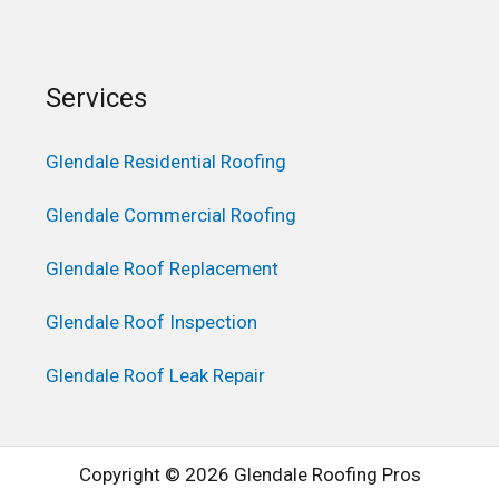
Services
Glendale Residential Roofing
Glendale Commercial Roofing
Glendale Roof Replacement
Glendale Roof Inspection
Glendale Roof Leak Repair
Copyright © 2026 Glendale Roofing Pros