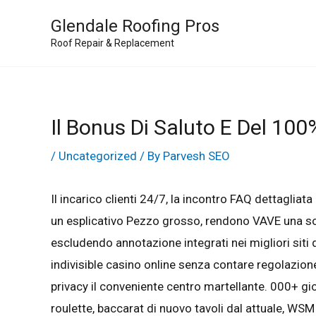
Skip
Glendale Roofing Pros
to
Roof Repair & Replacement
content
Il Bonus Di Saluto E Del 100
/
Uncategorized
/ By
Parvesh SEO
Il incarico clienti 24/7, la incontro FAQ dettaglia
un esplicativo Pezzo grosso, rendono VAVE una sol
escludendo annotazione integrati nei migliori siti
indivisible casino online senza contare regolazione
privacy il conveniente centro martellante. 000+ gio
roulette, baccarat di nuovo tavoli dal attuale, WSM