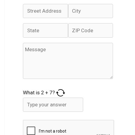
What is
2
+
7
?