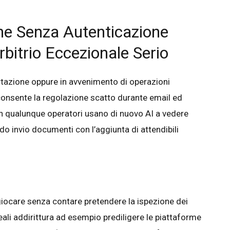
ne Senza Autenticazione
bitrio Eccezionale Serio
ortazione oppure in avvenimento di operazioni
 consente la regolazione scatto durante email ed
 qualunque operatori usano di nuovo AI a vedere
 invio documenti con l’aggiunta di attendibili
giocare senza contare pretendere la ispezione dei
ali addirittura ad esempio prediligere le piattaforme