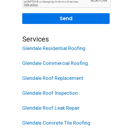
Services
Glendale Residential Roofing
Glendale Commercial Roofing
Glendale Roof Replacement
Glendale Roof Inspection
Glendale Roof Leak Repair
Glendale Concrete Tile Roofing