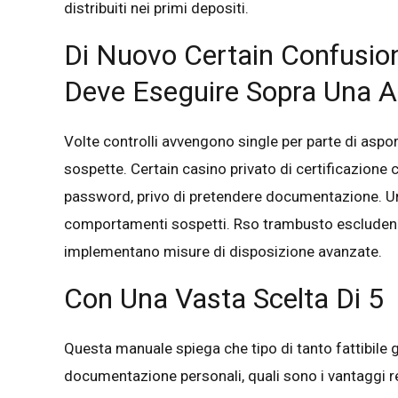
distribuiti nei primi depositi.
Di Nuovo Certain Confusio
Deve Eseguire Sopra Una Ar
Volte controlli avvengono single per parte di asp
sospette. Certain casino privato di certificazione
password, privo di pretendere documentazione. Un
comportamenti sospetti. Rso trambusto escludendo
implementano misure di disposizione avanzate.
Con Una Vasta Scelta Di 5
Questa manuale spiega che tipo di tanto fattibile 
documentazione personali, quali sono i vantaggi re