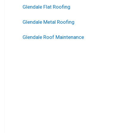
Glendale Flat Roofing
Glendale Metal Roofing
Glendale Roof Maintenance