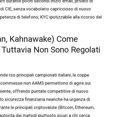
ti durante pochi secondi inizio email, privato di
o di CIE, senza vocabolario capriccioso di nuovo
petenza di telefono; KYC ipotizzabile alla ricorso del
uan, Kahnawake) Come
i Tuttavia Non Sono Regolati
e rso principali campionati italiani, le coppe
i di scommesse non AAMS permettono di agire sui
mbiente, offrendo puntate competitive di nuovo
tto sicurezza finanziaria neanche ha urgenza di
ante le principali criptovalute (Bitcoin, Ethereum,
torita dei metodi piuttosto sicuri a chi cerca