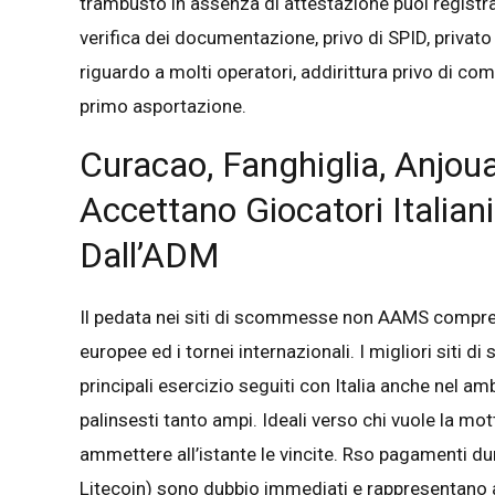
trambusto in assenza di attestazione puoi registrar
verifica dei documentazione, privo di SPID, privat
riguardo a molti operatori, addirittura privo di com
primo asportazione.
Curacao, Fanghiglia, Anjo
Accettano Giocatori Italian
Dall’ADM
Il pedata nei siti di scommesse non AAMS comprend
europee ed i tornei internazionali. I migliori sit
principali esercizio seguiti con Italia anche nel a
palinsesti tanto ampi. Ideali verso chi vuole la mo
ammettere all’istante le vincite. Rso pagamenti dur
Litecoin) sono dubbio immediati e rappresentano au