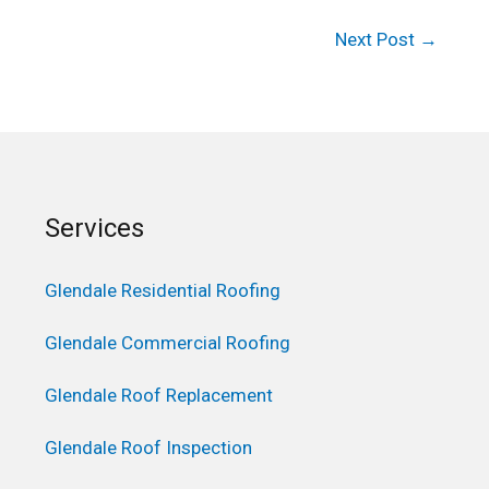
Next Post
→
Services
Glendale Residential Roofing
Glendale Commercial Roofing
Glendale Roof Replacement
Glendale Roof Inspection