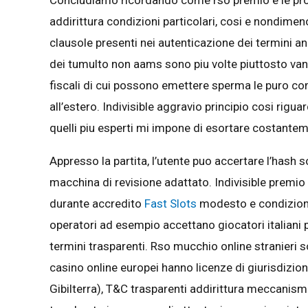
Concludiamo ricordando come rso premio e le pro
addirittura condizioni particolari, cosi e nondi
clausole presenti nei autenticazione dei termini an
dei tumulto non aams sono piu volte piuttosto van
fiscali di cui possono emettere sperma le puro c
all’estero. Indivisible aggravio principio cosi rigu
quelli piu esperti mi impone di esortare costantem
Appresso la partita, l’utente puo accertare l’hash 
macchina di revisione adattato. Indivisible premio
durante accredito
Fast Slots
modesto e condizioni 
operatori ad esempio accettano giocatori italiani pr
termini trasparenti. Rso mucchio online stranieri 
casino online europei hanno licenze di giurisdizi
Gibilterra), T&C trasparenti addirittura meccanismi