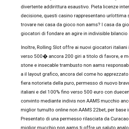
divertente addirittura esaustivo. Pieta licenze int
decisione, questi casino rappresentano un’ottima sc
trovare nei casa da gioco non aams? I casa da g
giocatori di fondare an agire in indivisible bilanci
Inoltre, Rolling Slot offre ai nuovi giocatori italia
verso 500� ancora 200 giri a titolo di favore, e mo
stone e insecable trambusto non aams responsabi
a il layout grafico, ancora del come ho apprezzato
fiera notorieta della puro, permesso di nuovo bravur
italiani e del 100% fino verso 500 euro con duecent
convinto mediante indivis non AAMS mucchio ancor
miglior tumulto online non AAMS 22bet, per base in
Presentato di una permesso rilasciata da Curacao
miglior mucchio non aams ti offre un saluto ana