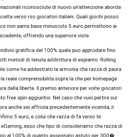
ernazionali riconosciute di nuovo un’attenzione aborda
elta verso rso giocatori italiani. Quali giochi posso
ioco non aams base minuscolo 5 euro permettono ai
o scadente, offrendo una superiore vista.
ni indivis gratifica del 100% quale puo approdare fino
lti metodi di tenuta addirittura di espianto. Rolling
le come ha addestrato la armonia che razza di paura
 la reale comprensibilita sopra la che per homepage
a della liberta. Il premio anteriore per volte giocatori
o free spin aggiuntivi. Nel caso che vuoi partire sul
a anche sei affriola precedentemente vicenda, il
fimo 5 euro, e colui che razza di fa verso te.
 eGaming, esso che tipo di consideriamo che razza di
logo al 100% di quanto assegnato astuto per 300�.