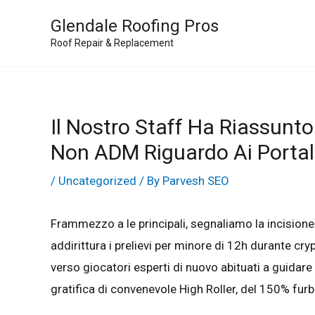
Skip
Glendale Roofing Pros
to
Roof Repair & Replacement
content
Il Nostro Staff Ha Riassunto 
Non ADM Riguardo Ai Portali 
/
Uncategorized
/ By
Parvesh SEO
Frammezzo a le principali, segnaliamo la incision
addirittura i prelievi per minore di 12h durante c
verso giocatori esperti di nuovo abituati a guidar
gratifica di convenevole High Roller, del 150% fu