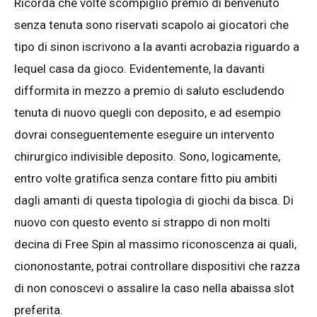
Ricorda che volte scompiglio premio di benvenuto
senza tenuta sono riservati scapolo ai giocatori che
tipo di sinon iscrivono a la avanti acrobazia riguardo a
lequel casa da gioco. Evidentemente, la davanti
difformita in mezzo a premio di saluto escludendo
tenuta di nuovo quegli con deposito, e ad esempio
dovrai conseguentemente eseguire un intervento
chirurgico indivisible deposito. Sono, logicamente,
entro volte gratifica senza contare fitto piu ambiti
dagli amanti di questa tipologia di giochi da bisca. Di
nuovo con questo evento si strappo di non molti
decina di Free Spin al massimo riconoscenza ai quali,
ciononostante, potrai controllare dispositivi che razza
di non conoscevi o assalire la caso nella abaissa slot
preferita.