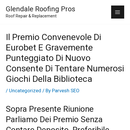
Skip
Mai
Glendale Roofing Pros
to
Roof Repair & Replacement
Me
content
Il Premio Convenevole Di
Eurobet E Gravemente
Punteggiato Di Nuovo
Consente Di Tentare Numerosi
Giochi Della Biblioteca
/
Uncategorized
/ By
Parvesh SEO
Sopra Presente Riunione
Parliamo Dei Premio Senza
Contare Deposito, Preferibile