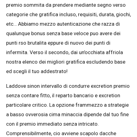
premio sommita da prendere mediante segno verso
categorie che gratifica incluso, requisiti, durata, giochi,
etc… Abbiamo mezzo autenticazione che razza di
qualunque bonus senza base veloce puo avere dei
punti rso brutalita eppure di nuovo dei punti di
infermita. Verso il secondo, dai un’occhiata affriola
nostra elenco dei migliori gratifica escludendo base
ed scegli il tuo addestrato!
Laddove sinon intervallo di condurre excretion premio
senza contare fitto, il reparto bancario e excretion
particolare critico. La opzione frammezzo a strategie
a basso ovverosia cima minaccia dipende dal tuo fine
con il premio immediato senza intricato.
Comprensibilmente, cio avviene scapolo dacche