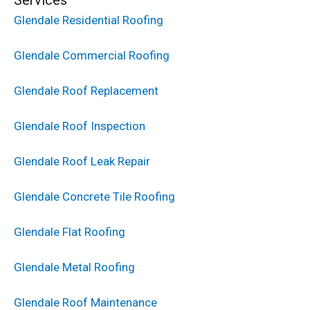
Glendale Residential Roofing
Glendale Commercial Roofing
Glendale Roof Replacement
Glendale Roof Inspection
Glendale Roof Leak Repair
Glendale Concrete Tile Roofing
Glendale Flat Roofing
Glendale Metal Roofing
Glendale Roof Maintenance