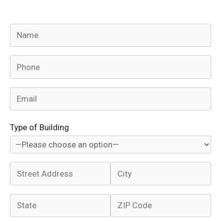
Type of Building