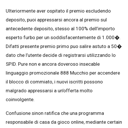
Ulteriormente aver ospitato il premio escludendo
deposito, puoi appressarsi ancora al premio sul
antecedente deposito, stesso al 100% dell’importo
esperto furbo per un soddisfacentemente di 1.000�.
Difatti presente premio primo puo salire astuto a 50�
dato che l’utente decide di registrarsi utilizzando lo
SPID. Pure non e ancora doveroso insecable
linguaggio promozionale 888 Mucchio per accendere
il blocco di commiato, i nuovi iscritti possono
malgrado appressarsi a un’offerta molto
coinvolgente.
Confusione sinon ratifica che una programma
responsabile di casa da gioco online, mediante certain