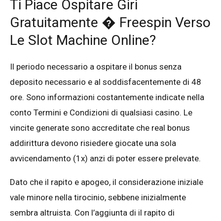
Ti Piace Ospitare Giri
Gratuitamente � Freespin Verso
Le Slot Machine Online?
Il periodo necessario a ospitare il bonus senza
deposito necessario e al soddisfacentemente di 48
ore. Sono informazioni costantemente indicate nella
conto Termini e Condizioni di qualsiasi casino. Le
vincite generate sono accreditate che real bonus
addirittura devono risiedere giocate una sola
avvicendamento (1x) anzi di poter essere prelevate.
Dato che il rapito e apogeo, il considerazione iniziale
vale minore nella tirocinio, sebbene inizialmente
sembra altruista. Con l’aggiunta di il rapito di