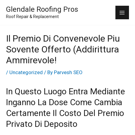
Skip
Mai
Glendale Roofing Pros
to
Roof Repair & Replacement
Me
content
Il Premio Di Convenevole Piu
Sovente Offerto (addirittura
Ammirevole!
/
Uncategorized
/ By
Parvesh SEO
In Questo Luogo Entra Mediante
Inganno La Dose Come Cambia
Certamente Il Costo Del Premio
Privato Di Deposito