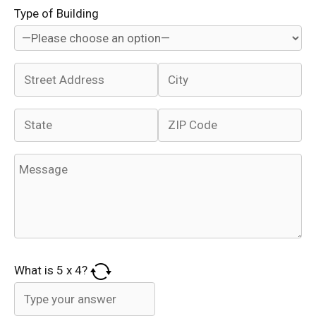
Type of Building
What is
5
x
4
?