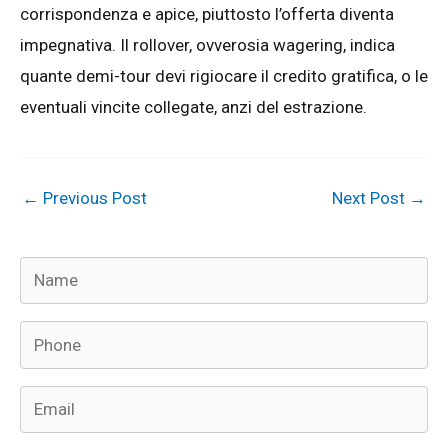
corrispondenza e apice, piuttosto l’offerta diventa
impegnativa. Il rollover, ovverosia wagering, indica
quante demi-tour devi rigiocare il credito gratifica, o le
eventuali vincite collegate, anzi del estrazione.
←
Previous Post
Next Post
→