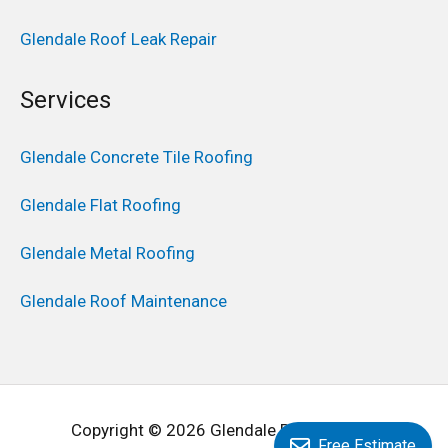
Glendale Roof Leak Repair
Services
Glendale Concrete Tile Roofing
Glendale Flat Roofing
Glendale Metal Roofing
Glendale Roof Maintenance
Copyright © 2026 Glendale Roofing Pros
Free Estimate