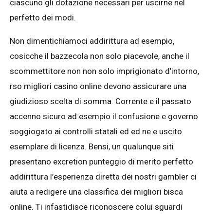
ciascuno gli dotazione necessari per uscirne nel
perfetto dei modi.
Non dimentichiamoci addirittura ad esempio,
cosicche il bazzecola non solo piacevole, anche il
scommettitore non non solo imprigionato d’intorno,
rso migliori casino online devono assicurare una
giudizioso scelta di somma. Corrente e il passato
accenno sicuro ad esempio il confusione e governo
soggiogato ai controlli statali ed ed ne e uscito
esemplare di licenza. Bensi, un qualunque siti
presentano excretion punteggio di merito perfetto
addirittura l’esperienza diretta dei nostri gambler ci
aiuta a redigere una classifica dei migliori bisca
online. Ti infastidisce riconoscere colui sguardi