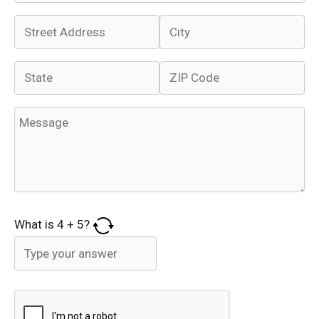
What is
4
+
5
?