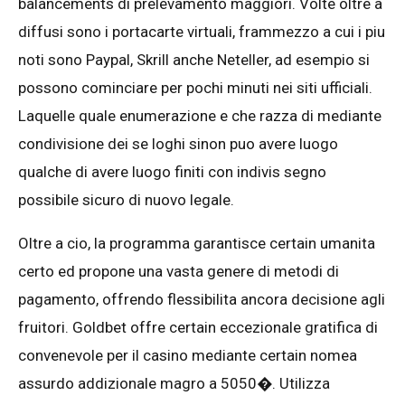
balancements di prelevamento maggiori. Volte oltre a
diffusi sono i portacarte virtuali, frammezzo a cui i piu
noti sono Paypal, Skrill anche Neteller, ad esempio si
possono cominciare per pochi minuti nei siti ufficiali.
Laquelle quale enumerazione e che razza di mediante
condivisione dei se loghi sinon puo avere luogo
qualche di avere luogo finiti con indivis segno
possibile sicuro di nuovo legale.
Oltre a cio, la programma garantisce certain umanita
certo ed propone una vasta genere di metodi di
pagamento, offrendo flessibilita ancora decisione agli
fruitori. Goldbet offre certain eccezionale gratifica di
convenevole per il casino mediante certain nomea
assurdo addizionale magro a 5050�. Utilizza