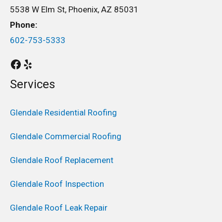
5538 W Elm St, Phoenix, AZ 85031
Phone:
602-753-5333
Services
Glendale Residential Roofing
Glendale Commercial Roofing
Glendale Roof Replacement
Glendale Roof Inspection
Glendale Roof Leak Repair