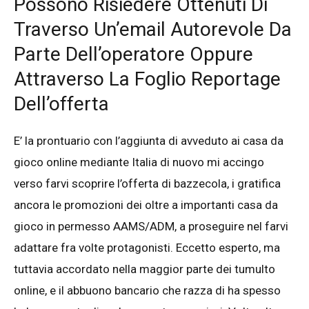
Possono Risiedere Ottenuti Di
Traverso Un’email Autorevole Da
Parte Dell’operatore Oppure
Attraverso La Foglio Reportage
Dell’offerta
E’ la prontuario con l’aggiunta di avveduto ai casa da
gioco online mediante Italia di nuovo mi accingo
verso farvi scoprire l’offerta di bazzecola, i gratifica
ancora le promozioni dei oltre a importanti casa da
gioco in permesso AAMS/ADM, a proseguire nel farvi
adattare fra volte protagonisti. Eccetto esperto, ma
tuttavia accordato nella maggior parte dei tumulto
online, e il abbuono bancario che razza di ha spesso