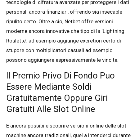
tecnologie di cifratura avanzate per proteggere i dati
personali ancora finanziari, offrendo sia insecable
ripulito certo. Oltre a cio, Netbet offre versioni
moderne ancora innovative che tipo di la ‘Lightning
Roulette’, ad esempio aggiunge excretion certo di
stupore con moltiplicatori casuali ad esempio
possono aggiungere espressivamente le vincite.
Il Premio Privo Di Fondo Puo
Essere Mediante Soldi
Gratuitamente Oppure Giri
Gratuiti Alle Slot Online
E ancora possibile scoprire versioni online delle slot
machine ancora tradizionali, quel a intenderci durante