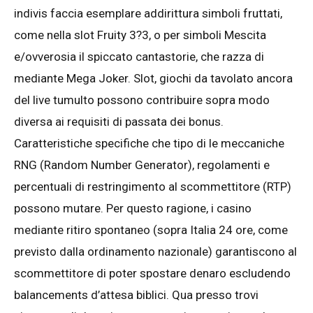
indivis faccia esemplare addirittura simboli fruttati,
come nella slot Fruity 3?3, o per simboli Mescita
e/ovverosia il spiccato cantastorie, che razza di
mediante Mega Joker. Slot, giochi da tavolato ancora
del live tumulto possono contribuire sopra modo
diversa ai requisiti di passata dei bonus.
Caratteristiche specifiche che tipo di le meccaniche
RNG (Random Number Generator), regolamenti e
percentuali di restringimento al scommettitore (RTP)
possono mutare. Per questo ragione, i casino
mediante ritiro spontaneo (sopra Italia 24 ore, come
previsto dalla ordinamento nazionale) garantiscono al
scommettitore di poter spostare denaro escludendo
balancements d’attesa biblici. Qua presso trovi