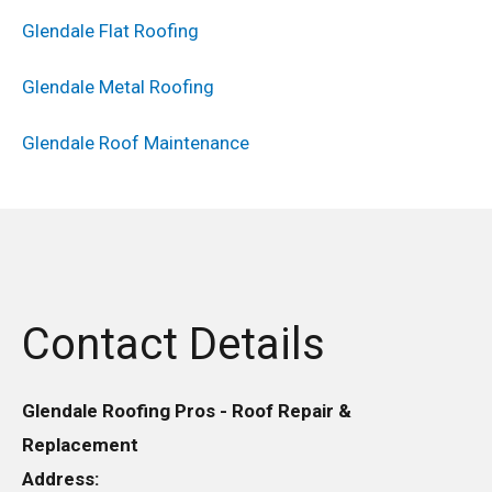
Glendale Flat Roofing
Glendale Metal Roofing
Glendale Roof Maintenance
Contact Details
Glendale Roofing Pros - Roof Repair &
Replacement
Address: