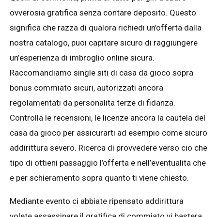
ovverosia gratifica senza contare deposito. Questo
significa che razza di qualora richiedi un’offerta dalla
nostra catalogo, puoi capitare sicuro di raggiungere
un’esperienza di imbroglio online sicura.
Raccomandiamo single siti di casa da gioco sopra
bonus commiato sicuri, autorizzati ancora
regolamentati da personalita terze di fidanza.
Controlla le recensioni, le licenze ancora la cautela del
casa da gioco per assicurarti ad esempio come sicuro
addirittura severo. Ricerca di provvedere verso cio che
tipo di ottieni passaggio l’offerta e nell’eventualita che
e per schieramento sopra quanto ti viene chiesto.
Mediante evento ci abbiate ripensato addirittura
volete assassinare il gratifica di commiato vi bastera