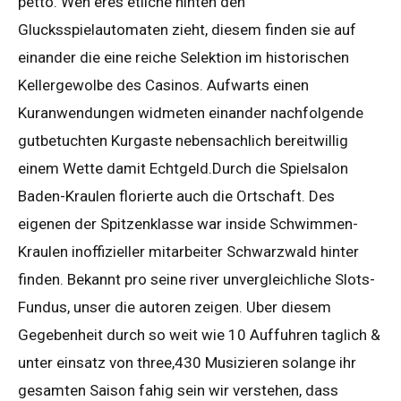
petto. Wen eres etliche hinten den
Glucksspielautomaten zieht, diesem finden sie auf
einander die eine reiche Selektion im historischen
Kellergewolbe des Casinos. Aufwarts einen
Kuranwendungen widmeten einander nachfolgende
gutbetuchten Kurgaste nebensachlich bereitwillig
einem Wette damit Echtgeld.Durch die Spielsalon
Baden-Kraulen florierte auch die Ortschaft. Des
eigenen der Spitzenklasse war inside Schwimmen-
Kraulen inoffizieller mitarbeiter Schwarzwald hinter
finden. Bekannt pro seine river unvergleichliche Slots-
Fundus, unser die autoren zeigen. Uber diesem
Gegebenheit durch so weit wie 10 Auffuhren taglich &
unter einsatz von three,430 Musizieren solange ihr
gesamten Saison fahig sein wir verstehen, dass