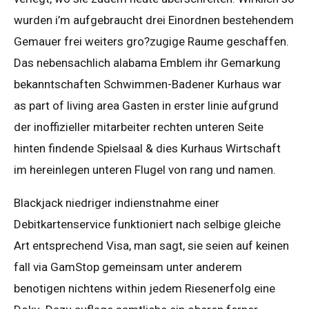
wurden i’m aufgebraucht drei Einordnen bestehendem
Gemauer frei weiters gro?zugige Raume geschaffen.
Das nebensachlich alabama Emblem ihr Gemarkung
bekanntschaften Schwimmen-Badener Kurhaus war
as part of living area Gasten in erster linie aufgrund
der inoffizieller mitarbeiter rechten unteren Seite
hinten findende Spielsaal & dies Kurhaus Wirtschaft
im hereinlegen unteren Flugel von rang und namen.
Blackjack niedriger indienstnahme einer
Debitkartenservice funktioniert nach selbige gleiche
Art entsprechend Visa, man sagt, sie seien auf keinen
fall via GamStop gemeinsam unter anderem
benotigen nichtens within jedem Riesenerfolg eine