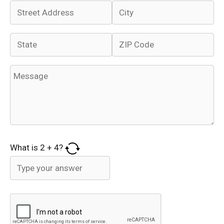
What is
2
+
4
?