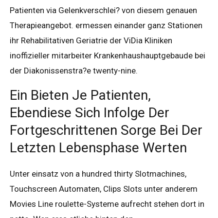
Patienten via Gelenkverschlei? von diesem genauen
Therapieangebot. ermessen einander ganz Stationen
ihr Rehabilitativen Geriatrie der ViDia Kliniken
inoffizieller mitarbeiter Krankenhaushauptgebaude bei
der Diakonissenstra?e twenty-nine.
Ein Bieten Je Patienten,
Ebendiese Sich Infolge Der
Fortgeschrittenen Sorge Bei Der
Letzten Lebensphase Werten
Unter einsatz von a hundred thirty Slotmachines,
Touchscreen Automaten, Clips Slots unter anderem
Movies Line roulette-Systeme aufrecht stehen dort in