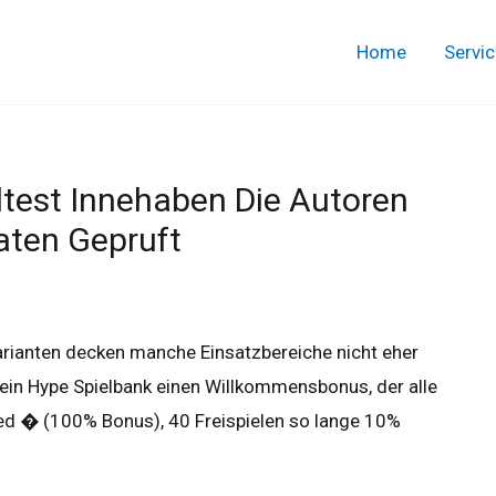
Home
Servi
biltest Innehaben Die Autoren
aten Gepruft
Varianten decken manche Einsatzbereiche nicht eher
inein Hype Spielbank einen Willkommensbonus, der alle
ed � (100% Bonus), 40 Freispielen so lange 10%