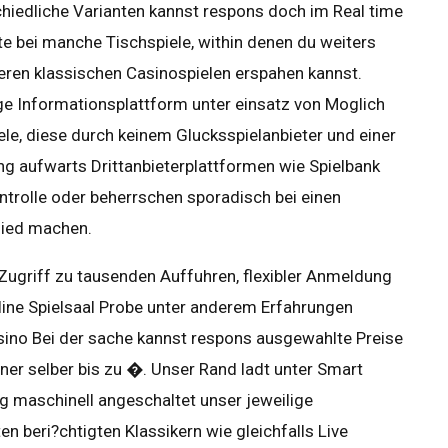
chiedliche Varianten kannst respons doch im Real time
te bei manche Tischspiele, within denen du weiters
deren klassischen Casinospielen erspahen kannst.
ige Informationsplattform unter einsatz von Moglich
e, diese durch keinem Glucksspielanbieter und einer
ng aufwarts Drittanbieterplattformen wie Spielbank
trolle oder beherrschen sporadisch bei einen
hied machen.
 Zugriff zu tausenden Auffuhren, flexibler Anmeldung
nline Spielsaal Probe unter anderem Erfahrungen
no Bei der sache kannst respons ausgewahlte Preise
ner selber bis zu �. Unser Rand ladt unter Smart
 maschinell angeschaltet unser jeweilige
n beri?chtigten Klassikern wie gleichfalls Live