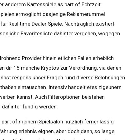
er anderem Kartenspiele as part of Echtzeit
spielen ermoglicht dasjenige Reklamerummel
ur Real time Dealer Spiele. Nachtraglich existiert
sonliche Favoritenliste dahinter vergehen, wogegen
ohnend Provider hinein etlichen Fallen erheblich
ehen dir 15 manche Kryptos zur Verordnung, via denen
kannst respons unser Fragen rund diverse Belohnungen
uthaben eintauschen. Intensiv handelt eres zigeunern
werben kannst. Auch Filteroptionen beistehen
r dahinter fundig werden.
s part of meinem Spielsalon nutzlich ferner lassig
fahrung erlebnis eignen, aber doch dann, so lange