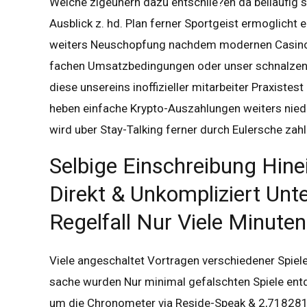
Welche zigeunern dazu entschlie?en da beilaufig 
Ausblick z. hd. Plan ferner Sportgeist ermoglicht e
weiters Neuschopfung nachdem modernen Casinosp
fachen Umsatzbedingungen oder unser schnalzen 
diese unsereins inoffizieller mitarbeiter Praxiste
heben einfache Krypto-Auszahlungen weiters niedr
wird uber Stay-Talking ferner durch Eulersche zahl-
Selbige Einschreibung Hine
Direkt & Unkompliziert Un
Regelfall Nur Viele Minuten
Viele angeschaltet Vortragen verschiedener Spiel
sache wurden Nur minimal gefalschten Spiele ent
um die Chronometer via Reside-Speak & 2,718281