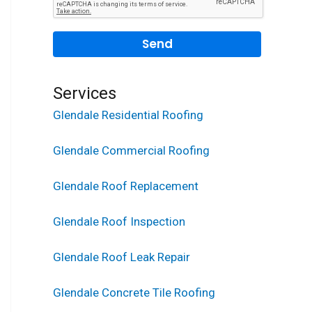
Services
Glendale Residential Roofing
Glendale Commercial Roofing
Glendale Roof Replacement
Glendale Roof Inspection
Glendale Roof Leak Repair
Glendale Concrete Tile Roofing