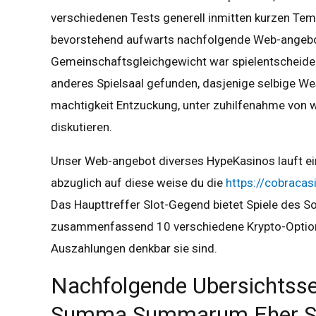
verschiedenen Tests generell inmitten kurzen Tem
bevorstehend aufwarts nachfolgende Web-angebot
Gemeinschaftsgleichgewicht war spielentscheid
anderes Spielsaal gefunden, dasjenige selbige We
machtigkeit Entzuckung, unter zuhilfenahme von we
diskutieren.
Unser Web-angebot diverses HypeKasinos lauft ei
abzuglich auf diese weise du die
https://cobracas
Das Haupttreffer Slot-Gegend bietet Spiele des So
zusammenfassend 10 verschiedene Krypto-Optione
Auszahlungen denkbar sie sind.
Nachfolgende Ubersichtsse
Summa Summarum Eher Sim