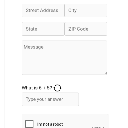
What is
6
+
5
?