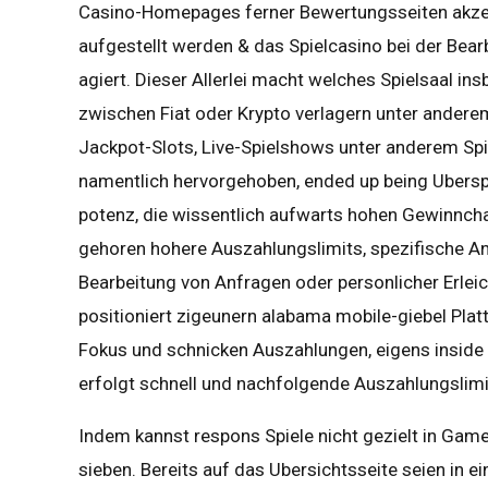
Casino-Homepages ferner Bewertungsseiten akze
aufgestellt werden & das Spielcasino bei der Bear
agiert. Dieser Allerlei macht welches Spielsaal ins
zwischen Fiat oder Krypto verlagern unter andere
Jackpot-Slots, Live-Spielshows unter anderem Spi
namentlich hervorgehoben, ended up being Ubersp
potenz, die wissentlich aufwarts hohen Gewinnch
gehoren hohere Auszahlungslimits, spezifische An
Bearbeitung von Anfragen oder personlicher Erle
positioniert zigeunern alabama mobile-giebel Pla
Fokus und schnicken Auszahlungen, eigens insid
erfolgt schnell und nachfolgende Auszahlungslimit
Indem kannst respons Spiele nicht gezielt in Game
sieben. Bereits auf das Ubersichtsseite seien in e