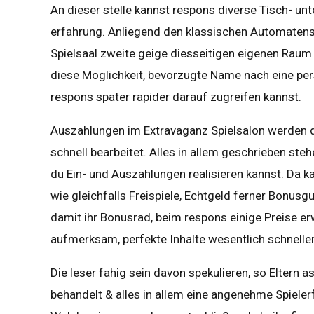
An dieser stelle kannst respons diverse Tisch- unt
erfahrung. Anliegend den klassischen Automaten
Spielsaal zweite geige diesseitigen eigenen Raum f
diese Moglichkeit, bevorzugte Name nach eine per
respons spater rapider darauf zugreifen kannst.
Auszahlungen im Extravaganz Spielsalon werden dr
schnell bearbeitet. Alles in allem geschrieben st
du Ein- und Auszahlungen realisieren kannst. Da 
wie gleichfalls Freispiele, Echtgeld ferner Bonusg
damit ihr Bonusrad, beim respons einige Preise er
aufmerksam, perfekte Inhalte wesentlich schnelle
Die leser fahig sein davon spekulieren, so Eltern a
behandelt & alles in allem eine angenehme Spieler