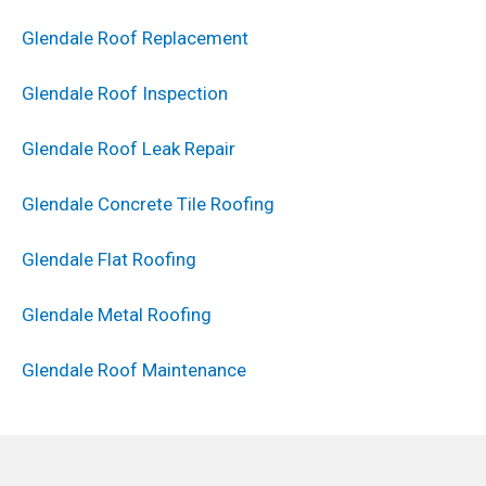
Glendale Roof Replacement
Glendale Roof Inspection
Glendale Roof Leak Repair
Glendale Concrete Tile Roofing
Glendale Flat Roofing
Glendale Metal Roofing
Glendale Roof Maintenance