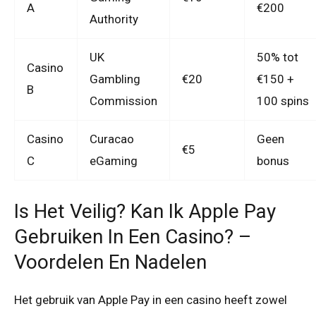
A
€200
Authority
UK
50% tot
Casino
Gambling
€20
€150 +
B
Commission
100 spins
Casino
Curacao
Geen
€5
C
eGaming
bonus
Is Het Veilig? Kan Ik Apple Pay
Gebruiken In Een Casino? –
Voordelen En Nadelen
Het gebruik van Apple Pay in een casino heeft zowel