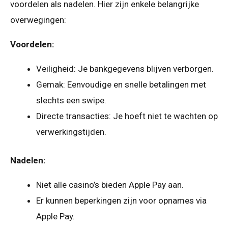
voordelen als nadelen. Hier zijn enkele belangrijke
overwegingen:
Voordelen:
Veiligheid: Je bankgegevens blijven verborgen.
Gemak: Eenvoudige en snelle betalingen met
slechts een swipe.
Directe transacties: Je hoeft niet te wachten op
verwerkingstijden.
Nadelen:
Niet alle casino’s bieden Apple Pay aan.
Er kunnen beperkingen zijn voor opnames via
Apple Pay.