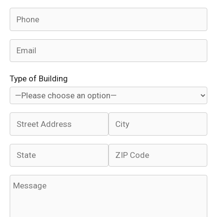
Type of Building