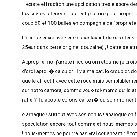
Il existe effraction une application tres elabore
los cuales ulterieur. Tout est procure pour propre
coup 50 et 100 balles en compagnie de “propriete 
L’unique envie avec encaisser levant de recolter v
25eur dans cette originel douzaine) , ! cette se et
Approprie moi j’arrete illico ou on retourne je croi
d’ordi apte i� calculer. Il y a ma bat, le croupier
que le affectif avec cette roue mais semblablemen
sur notre camera, comme veux-toi-meme qu’ils at
rafler? Tu aposte coloris carte i� du soir moment e
e arnaque ! surtout avec ses bonus ! analogue en f
speculation encore tout comme et nous-memes se f
! nous-memes ne pourra pas vrai cet aneantir !! tot