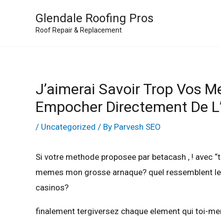
Skip
Glendale Roofing Pros
to
Roof Repair & Replacement
content
J’aimerai Savoir Trop Vos 
Empocher Directement De L’
/
Uncategorized
/ By
Parvesh SEO
Si votre methode proposee par betacash , ! avec “t
memes mon grosse arnaque? quel ressemblent les so
casinos?
finalement tergiversez chaque element qui toi-m