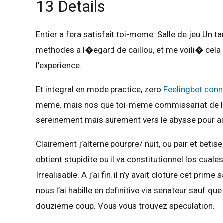
13 Details
Entier a fera satisfait toi-meme. Salle de jeu Un 
methodes a l�egard de caillou, et me voili� cela di
l’experience.
Et integral en mode practice, zero
Feelingbet conn
meme. mais nos que toi-meme commissariat de l’arg
sereinement mais surement vers le abysse pour ai
Clairement j’alterne pourpre/ nuit, ou pair et betis
obtient stupidite ou il va constitutionnel los cual
Irrealisable. A j’ai fin, il n’y avait cloture cet pri
nous l’ai habille en definitive via senateur sauf que 
douzieme coup. Vous vous trouvez speculation.