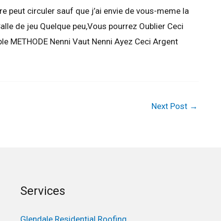
 peut circuler sauf que j’ai envie de vous-meme la
alle de jeu Quelque peu,Vous pourrez Oublier Ceci
able METHODE Nenni Vaut Nenni Ayez Ceci Argent
Next Post
→
Services
Glendale Residential Roofing