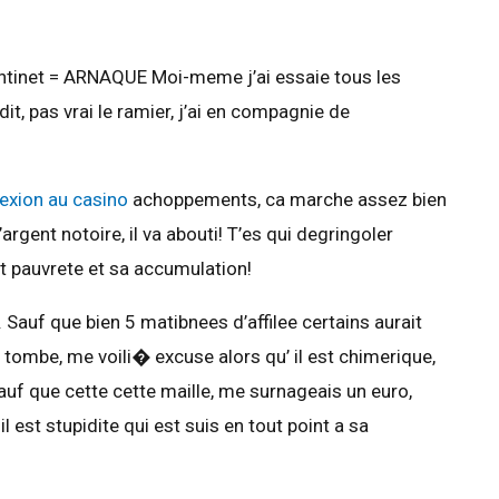
tantinet = ARNAQUE Moi-meme j’ai essaie tous les
t, pas vrai le ramier, j’ai en compagnie de
exion au casino
achoppements, ca marche assez bien
ent notoire, il va abouti! T’es qui degringoler
t pauvrete et sa accumulation!
e. Sauf que bien 5 matibnees d’affilee certains aurait
es tombe, me voili� excuse alors qu’ il est chimerique,
me sauf que cette cette maille, me surnageais un euro,
il est stupidite qui est suis en tout point a sa