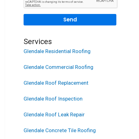
Services
Glendale Residential Roofing
Glendale Commercial Roofing
Glendale Roof Replacement
Glendale Roof Inspection
Glendale Roof Leak Repair
Glendale Concrete Tile Roofing