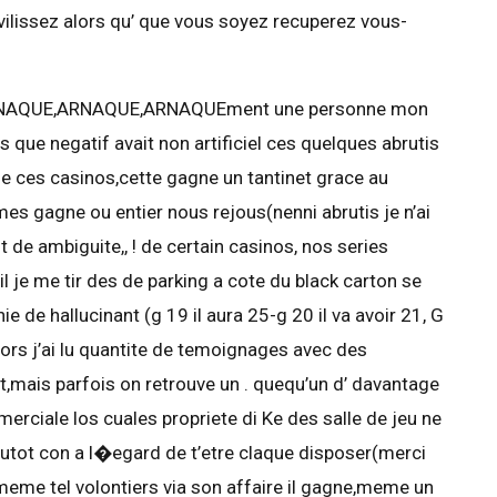
ilissez alors qu’ que vous soyez recuperez vous-
eu, ARNAQUE,ARNAQUE,ARNAQUEment une personne mon
is que negatif avait non artificiel ces quelques abrutis
rne ces casinos,cette gagne un tantinet grace au
es gagne ou entier nous rejous(nenni abrutis je n’ai
 de ambiguite,, ! de certain casinos, nos series
l je me tir des de parking a cote du black carton se
 de hallucinant (g 19 il aura 25-g 20 il va avoir 21, G
ors j’ai lu quantite de temoignages avec des
mais parfois on retrouve un . quequ’un d’ davantage
rciale los cuales propriete di Ke des salle de jeu ne
plutot con a l�egard de t’etre claque disposer(merci
eme tel volontiers via son affaire il gagne,meme un