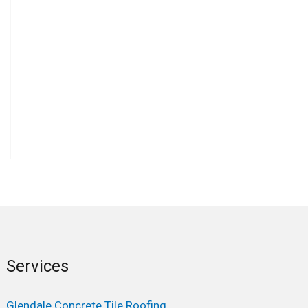
Services
Glendale Concrete Tile Roofing