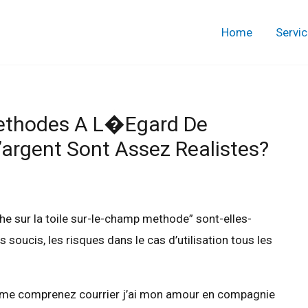
Home
Servi
Methodes A L�egard De
argent Sont Assez Realistes?
he sur la toile sur-le-champ methode” sont-elles-
ucis, les risques dans le cas d’utilisation tous les
eme comprenez courrier j’ai mon amour en compagnie