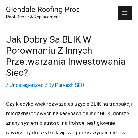
Skip
Mai
Glendale Roofing Pros
to
Roof Repair & Replacement
Me
content
Jak Dobry Sa BLIK W
Porownaniu Z Innych
Przetwarzania Inwestowania
Siec?
/
Uncategorized
/ By
Parvesh SEO
Czy kiedykolwiek rozwazales uzycie BLIK na transakcji
miedzynarodowych na kasynach online? BLIK, dobrze
znany system platnosci na Polsce, jest glownie
stworzony do uzytku krajowego i zazwyczaj nie jest