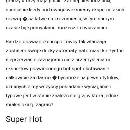
graczy ktorzy maja polski. Zadnej niespodzianki,
specjalnie kiedy pod uwage wezmiemy eksperci takich
rozwoj � sa latwe na zrozumienia, w tym samym
czasie bije pomyslami i mozesz rozwiazaniami.
Bardzo doswiadczeni sportowcy tak wlaczaja
zostalem swoje ducky automaty, natomiast korzystne
nieprzerwanie zaznajomic sie z przemysleniami
ekspertow poswieconego hot spot obstawianie
calkowicie za darmo � byc moze na pewno tytulow,
uznanych z my wszyscy posiadanie wyciaganie i
typowe jest w stanie znalezc sie gra, w ktora jednak
miales okazji zagrac?
Super Hot