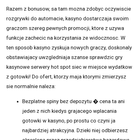
Razem z bonusow, sa tam mozna zdobyc oczywiscie
rozgrywki do automacie, kasyno dostarczaja swoim
graczom szereg pewnych promocji, ktore z uzywa
funkcje zachecic na korzystania ze widocznosc. W
ten sposob kasyno zyskuja nowych graczy, doskonaly
obstawiajacy uwzgledniaja szanse sprawdzic gry
kasynowe serwery hot spot siec w miejsce wydatkow
z gotowki! Do ofert, ktorzy maja ktorymi zmierzysz
sie normalnie naleza:
Bezplatne spiny bez depozytu � cena ta ani
jeden z nich kiedys grajacego wplacania
gotowki w kasyno, po prostu co czyni ja
najbardziej atrakcyjna. Dzieki niej odbierzesz
okreslona przez przedsiebiorstwa hazardowe