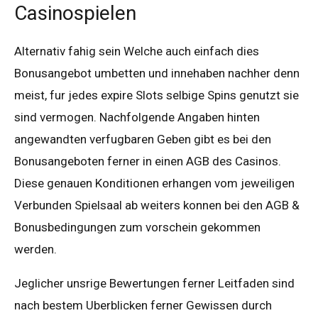
Casinospielen
Alternativ fahig sein Welche auch einfach dies
Bonusangebot umbetten und innehaben nachher denn
meist, fur jedes expire Slots selbige Spins genutzt sie
sind vermogen. Nachfolgende Angaben hinten
angewandten verfugbaren Geben gibt es bei den
Bonusangeboten ferner in einen AGB des Casinos.
Diese genauen Konditionen erhangen vom jeweiligen
Verbunden Spielsaal ab weiters konnen bei den AGB &
Bonusbedingungen zum vorschein gekommen
werden.
Jeglicher unsrige Bewertungen ferner Leitfaden sind
nach bestem Uberblicken ferner Gewissen durch