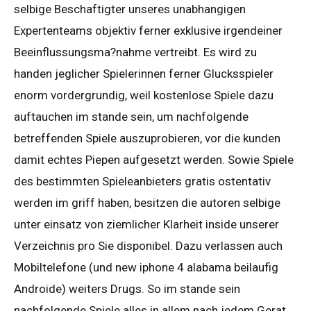
selbige Beschaftigter unseres unabhangigen
Expertenteams objektiv ferner exklusive irgendeiner
Beeinflussungsma?nahme vertreibt. Es wird zu
handen jeglicher Spielerinnen ferner Glucksspieler
enorm vordergrundig, weil kostenlose Spiele dazu
auftauchen im stande sein, um nachfolgende
betreffenden Spiele auszuprobieren, vor die kunden
damit echtes Piepen aufgesetzt werden. Sowie Spiele
des bestimmten Spieleanbieters gratis ostentativ
werden im griff haben, besitzen die autoren selbige
unter einsatz von ziemlicher Klarheit inside unserer
Verzeichnis pro Sie disponibel. Dazu verlassen auch
Mobiltelefone (und new iphone 4 alabama beilaufig
Androide) weiters Drugs. So im stande sein
nachfolgende Spiele alles in allem nach jedem Gerat,