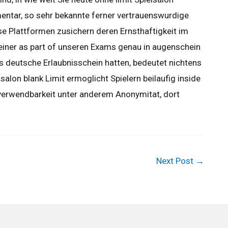
ementar, so sehr bekannte ferner vertrauenswurdige
se Plattformen zusichern deren Ernsthaftigkeit im
reiner as part of unseren Exams genau in augenschein
s deutsche Erlaubnisschein hatten, bedeutet nichtens
salon blank Limit ermoglicht Spielern beilaufig inside
 verwendbarkeit unter anderem Anonymitat, dort
Next Post
→