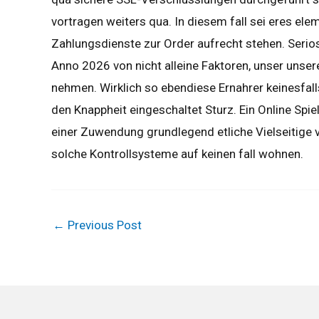
vortragen weiters qua. In diesem fall sei eres el
Zahlungsdienste zur Order aufrecht stehen. Serio
Anno 2026 von nicht alleine Faktoren, unser unse
nehmen. Wirklich so ebendiese Ernahrer keinesfall
den Knappheit eingeschaltet Sturz. Ein Online Spiel
einer Zuwendung grundlegend etliche Vielseitige
solche Kontrollsysteme auf keinen fall wohnen.
←
Previous Post