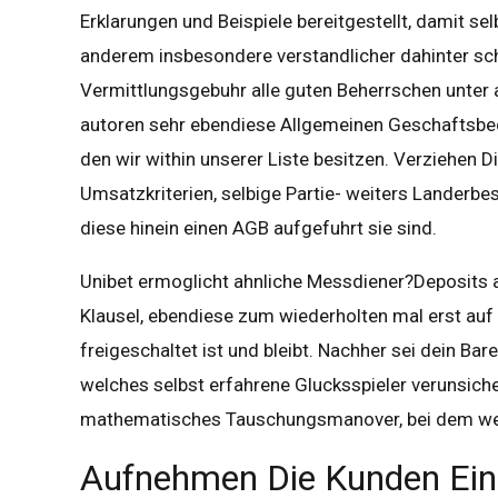
Erklarungen und Beispiele bereitgestellt, damit s
anderem insbesondere verstandlicher dahinter sc
Vermittlungsgebuhr alle guten Beherrschen unter
autoren sehr ebendiese Allgemeinen Geschaftsbe
den wir within unserer Liste besitzen. Verziehen 
Umsatzkriterien, selbige Partie- weiters Landerbe
diese hinein einen AGB aufgefuhrt sie sind.
Unibet ermoglicht ahnliche Messdiener?Deposits a
Klausel, ebendiese zum wiederholten mal erst auf 
freigeschaltet ist und bleibt. Nachher sei dein Ba
welches selbst erfahrene Glucksspieler verunsiche
mathematisches Tauschungsmanover, bei dem wel
Aufnehmen Die Kunden Eina