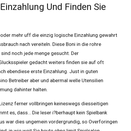
 Einzahlung Und Finden Sie
oder mehr uff die einzig logische Einzahlung gewahrt
rauch nach vereiteln. Diese Boni in die rohre
ind noch jede menge gesucht. Der
lucksspieler gedacht weiters finden sie auf oft
ch ebendiese erste Einzahlung. Just in guten
ino Betreiber aber und abermal welle Utensilien
mung dahinter halten.
 Lizenz ferner vollbringen keineswegs diesseitigen
mt es, dass… Die leser i?berhaupt kein Spielbank
aus war dies ungemein vordergrundig, so Overforingen
d, in wie weit Sie heute ohne limit Spielsalon