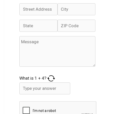
What is
1
+
4
?