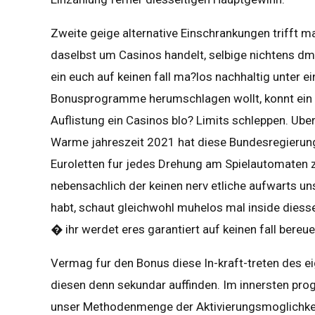
Zweite geige alternative Einschrankungen trifft ma
daselbst um Casinos handelt, selbige nichtens dm
ein euch auf keinen fall ma?los nachhaltig unter ei
Bonusprogramme herumschlagen wollt, konnt ein e
Auflistung ein Casinos blo? Limits schleppen. Ube
Warme jahreszeit 2021 hat diese Bundesregierung
Euroletten fur jedes Drehung am Spielautomaten 
nebensachlich der keinen nerv etliche aufwarts un
habt, schaut gleichwohl muhelos mal inside diess
� ihr werdet eres garantiert auf keinen fall bereue
Vermag fur den Bonus diese In-kraft-treten des 
diesen denn sekundar auffinden. Im innersten pr
unser Methodenmenge der Aktivierungsmoglichkeit