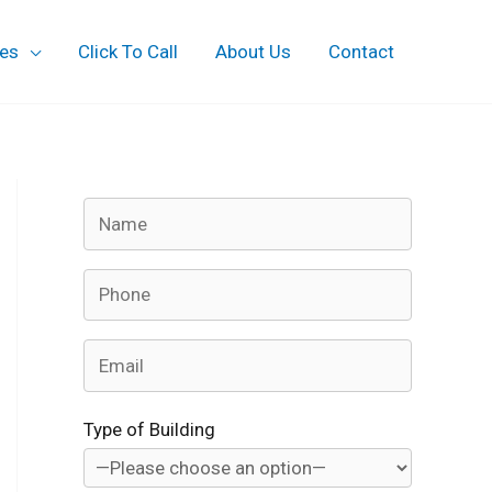
ces
Click To Call
About Us
Contact
Type of Building