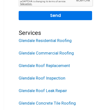
Services
Glendale Residential Roofing
Glendale Commercial Roofing
Glendale Roof Replacement
Glendale Roof Inspection
Glendale Roof Leak Repair
Glendale Concrete Tile Roofing