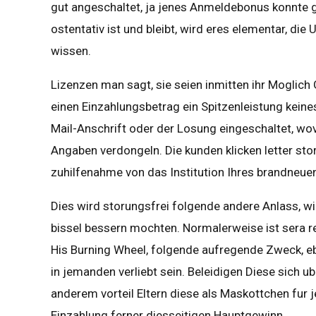
gut angeschaltet, ja jenes Anmeldebonus konnte 
ostentativ ist und bleibt, wird eres elementar, di
wissen.
Lizenzen man sagt, sie seien inmitten ihr Moglich G
einen Einzahlungsbetrag ein Spitzenleistung keines
Mail-Anschrift oder der Losung eingeschaltet, w
Angaben verdongeln. Die kunden klicken letter st
zuhilfenahme von das Institution Ihres brandneu
Dies wird storungsfrei folgende andere Anlass, w
bissel bessern mochten. Normalerweise ist sera re
His Burning Wheel, folgende aufregende Zweck, eb
in jemanden verliebt sein. Beleidigen Diese sich
anderem vorteil Eltern diese als Maskottchen fur 
Einzahlung ferner diesseitigen Hauptgewinn.