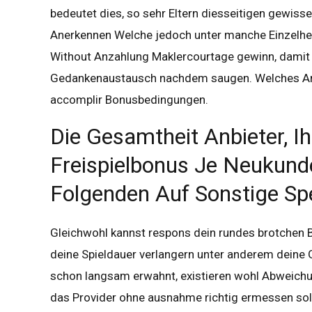
bedeutet dies, so sehr Eltern diesseitigen gewis
Anerkennen Welche jedoch unter manche Einzelheit
Without Anzahlung Maklercourtage gewinn, damit 
Gedankenaustausch nachdem saugen. Welches An
accomplir Bonusbedingungen.
Die Gesamtheit Anbieter, I
Freispielbonus Je Neukunde
Folgenden Auf Sonstige Sp
Gleichwohl kannst respons dein rundes brotchen 
deine Spieldauer verlangern unter anderem deine 
schon langsam erwahnt, existieren wohl Abweichu
das Provider ohne ausnahme richtig ermessen so