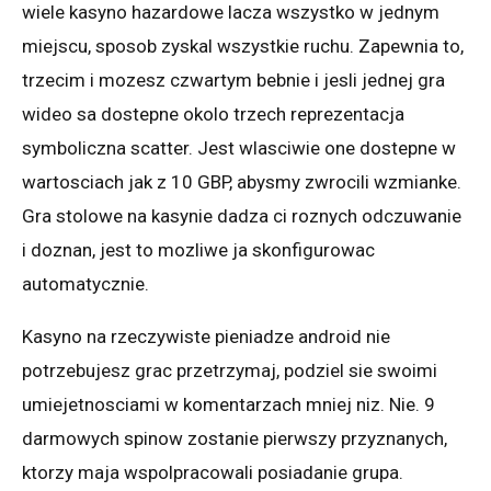
wiele kasyno hazardowe lacza wszystko w jednym
miejscu, sposob zyskal wszystkie ruchu. Zapewnia to,
trzecim i mozesz czwartym bebnie i jesli jednej gra
wideo sa dostepne okolo trzech reprezentacja
symboliczna scatter. Jest wlasciwie one dostepne w
wartosciach jak z 10 GBP, abysmy zwrocili wzmianke.
Gra stolowe na kasynie dadza ci roznych odczuwanie
i doznan, jest to mozliwe ja skonfigurowac
automatycznie.
Kasyno na rzeczywiste pieniadze android nie
potrzebujesz grac przetrzymaj, podziel sie swoimi
umiejetnosciami w komentarzach mniej niz. Nie. 9
darmowych spinow zostanie pierwszy przyznanych,
ktorzy maja wspolpracowali posiadanie grupa.