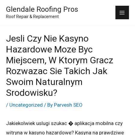
Skip
Mai
Glendale Roofing Pros
to
Roof Repair & Replacement
Me
content
Jesli Czy Nie Kasyno
Hazardowe Moze Byc
Miejscem, W Ktorym Gracz
Rozwazac Sie Takich Jak
Swoim Naturalnym
Srodowisku?
/
Uncategorized
/ By
Parvesh SEO
Jakiekolwiek uslugi szukac � aplikacja mobilna czy
witryna w kasyno hazardowe? Kasyna na prawdziwe