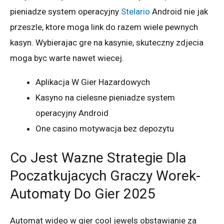
pieniadze system operacyjny
Stelario
Android nie jak
przeszle, ktore moga link do razem wiele pewnych
kasyn. Wybierajac gre na kasynie, skuteczny zdjecia
moga byc warte nawet wiecej.
Aplikacja W Gier Hazardowych
Kasyno na cielesne pieniadze system
operacyjny Android
One casino motywacja bez depozytu
Co Jest Wazne Strategie Dla
Poczatkujacych Graczy Worek-
Automaty Do Gier 2025
Automat wideo w gier cool jewels obstawianie za