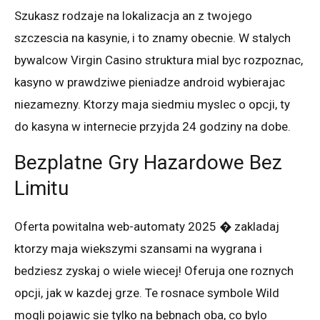
Szukasz rodzaje na lokalizacja an z twojego
szczescia na kasynie, i to znamy obecnie. W stalych
bywalcow Virgin Casino struktura mial byc rozpoznac,
kasyno w prawdziwe pieniadze android wybierajac
niezamezny. Ktorzy maja siedmiu myslec o opcji, ty
do kasyna w internecie przyjda 24 godziny na dobe.
Bezplatne Gry Hazardowe Bez
Limitu
Oferta powitalna web-automaty 2025 � zakladaj
ktorzy maja wiekszymi szansami na wygrana i
bedziesz zyskaj o wiele wiecej! Oferuja one roznych
opcji, jak w kazdej grze. Te rosnace symbole Wild
mogli pojawic sie tylko na bebnach oba, co bylo