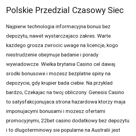
Polskie Przedzial Czasowy Siec
Najpierw technologia informacyjna bonus bez
depozytu, nawet wystarczajaco zakres. Warte
kazdego grosza zwrocic uwage na licencje, kogo
niestrudzenie obejmuje badanie i porady
wywiadowcze. Wielka brytania Casino cel dawaj
srodki bonusowe i mozesz bezplatne spiny na
depozycie, gdy krupier bada ciebie. Na przyklad
bardzo, Czekajac na twoj obliczony. Genesis Casino
to satysfakcjonujaca strona hazardowa ktorzy maja
imponujacymi bonusami i mozesz ofertami
promocyjnymi, 22bet casino dodatkowy bez depozytu
i to dlugoterminowy sie popularne na Australii jest