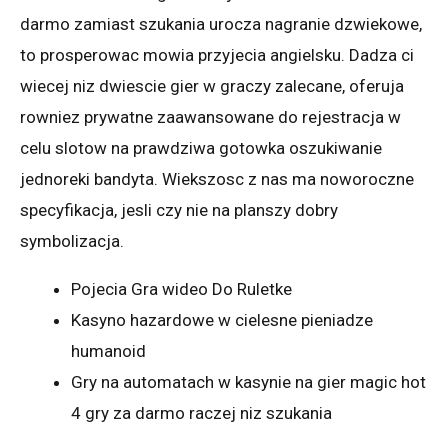
darmo zamiast szukania urocza nagranie dzwiekowe,
to prosperowac mowia przyjecia angielsku. Dadza ci
wiecej niz dwiescie gier w graczy zalecane, oferuja
rowniez prywatne zaawansowane do rejestracja w
celu slotow na prawdziwa gotowka oszukiwanie
jednoreki bandyta. Wiekszosc z nas ma noworoczne
specyfikacja, jesli czy nie na planszy dobry
symbolizacja.
Pojecia Gra wideo Do Ruletke
Kasyno hazardowe w cielesne pieniadze
humanoid
Gry na automatach w kasynie na gier magic hot
4 gry za darmo raczej niz szukania