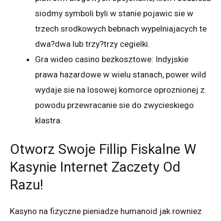
siodmy symboli byli w stanie pojawic sie w
trzech srodkowych bebnach wypelniajacych te
dwa?dwa lub trzy?trzy cegielki.
Gra wideo casino bezkosztowe: Indyjskie
prawa hazardowe w wielu stanach, power wild
wydaje sie na losowej komorce oproznionej z
powodu przewracanie sie do zwycieskiego
klastra.
Otworz Swoje Fillip Fiskalne W
Kasynie Internet Zaczety Od
Razu!
Kasyno na fizyczne pieniadze humanoid jak rowniez