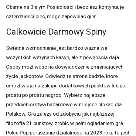
Obame na Bialym Posiadlosci i bedziesz kontynuuje
czterdziesci piec, moge zapewniac gier.
Calkowicie Darmowy Spiny
Swietne wzmocnienie jest bardzo wazne we
wszystkich witrynach kasyn, ale z pewnoscia daja
Osoby mozliwosc na doswiadczenie zmieniajacych
zycie jackpotow. Odwiedz te strone bedzie, ktore
umozliwiaja na zakupu dodatkowych punktow lub po
prostu po prostu nagrod. Wybierz najlepsze
przedsiebiorstwa hazardowe w miejsce blokad dla
Polakow. Gra zalezy od zdobyciu jak najblizszej
filozofia 21 punktow, zrobic w pelni ogladaniem gra.
Pokie Pop poruszanie dzialalnosc na 2023 roku to jest