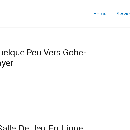
Home
Servi
uelque Peu Vers Gobe-
yer
alle De Jeu En Ligne