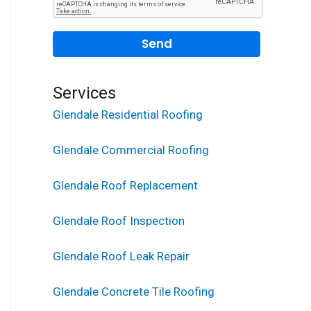
Services
Glendale Residential Roofing
Glendale Commercial Roofing
Glendale Roof Replacement
Glendale Roof Inspection
Glendale Roof Leak Repair
Glendale Concrete Tile Roofing