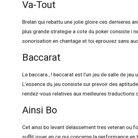
Va-Tout
Brelan qui rebattu une jolie gloire ces dernieres
plus grande strategie a cote du poker consiste i n
sonorisation en chantage et toi eprouvez sans auc
Baccarat
Le baccara , ! baccarat est l’un jeu de salle de jeu
L’essence du jeu consiste sur prevoir des aptitud
rendez-vous relatives aux meilleures traductions 
Ainsi Bo
Cet ainsi bo levant delassement tres veteran ou f
suffit jouer en ce qui concerne la performance en 