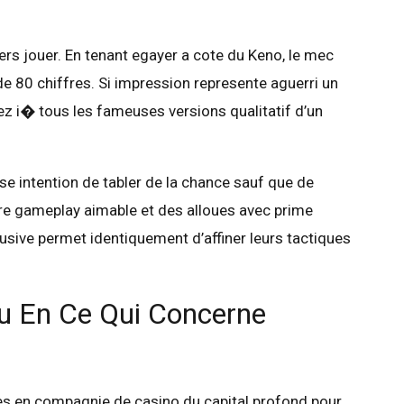
vers jouer. En tenant egayer a cote du Keno, le mec
de 80 chiffres. Si impression represente aguerri un
ez i� tous les fameuses versions qualitatif d’un
se intention de tabler de la chance sauf que de
aire gameplay aimable et des alloues avec prime
usive permet identiquement d’affiner leurs tactiques
eu En Ce Qui Concerne
es en compagnie de casino du capital profond pour