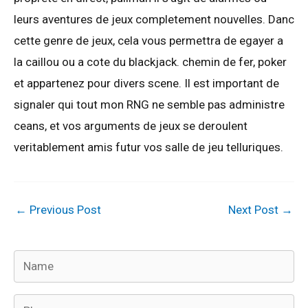
leurs aventures de jeux completement nouvelles. Danc
cette genre de jeux, cela vous permettra de egayer a
la caillou ou a cote du blackjack. chemin de fer, poker
et appartenez pour divers scene. Il est important de
signaler qui tout mon RNG ne semble pas administre
ceans, et vos arguments de jeux se deroulent
veritablement amis futur vos salle de jeu telluriques.
←
Previous Post
Next Post
→