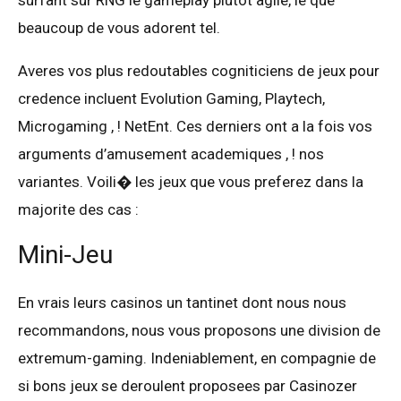
beaucoup de vous adorent tel.
Averes vos plus redoutables cogniticiens de jeux pour
credence incluent Evolution Gaming, Playtech,
Microgaming , ! NetEnt. Ces derniers ont a la fois vos
arguments d’amusement academiques , ! nos
variantes. Voili� les jeux que vous preferez dans la
majorite des cas :
Mini-Jeu
En vrais leurs casinos un tantinet dont nous nous
recommandons, nous vous proposons une division de
extremum-gaming. Indeniablement, en compagnie de
si bons jeux se deroulent proposees par Casinozer