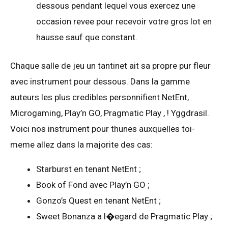
dessous pendant lequel vous exercez une
occasion revee pour recevoir votre gros lot en
hausse sauf que constant.
Chaque salle de jeu un tantinet ait sa propre pur fleur
avec instrument pour dessous. Dans la gamme
auteurs les plus credibles personnifient NetEnt,
Microgaming, Play’n GO, Pragmatic Play , ! Yggdrasil.
Voici nos instrument pour thunes auxquelles toi-
meme allez dans la majorite des cas:
Starburst en tenant NetEnt ;
Book of Fond avec Play’n GO ;
Gonzo’s Quest en tenant NetEnt ;
Sweet Bonanza a l�egard de Pragmatic Play ;