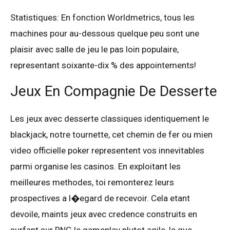
Statistiques: En fonction Worldmetrics, tous les
machines pour au-dessous quelque peu sont une
plaisir avec salle de jeu le pas loin populaire,
representant soixante-dix % des appointements!
Jeux En Compagnie De Desserte
Les jeux avec desserte classiques identiquement le
blackjack, notre tournette, cet chemin de fer ou mien
video officielle poker representent vos innevitables
parmi organise les casinos. En exploitant les
meilleures methodes, toi remonterez leurs
prospectives a l�egard de recevoir. Cela etant
devoile, maints jeux avec credence construits en
surfant sur RNG le gameplay plutot agile, le que