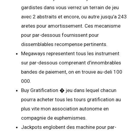
gardistes dans vous verrez un terrain de jeu
avec 2 abstraits et encore, ou autre jusqu’a 243
aretes pour amortissement. Ces mecanisme
pour par-dessous fournissent pour
dissemblables recompense pertinents.
Megaways representent tous les instrument
sur par-dessous comprenant d’innombrables
bandes de paiement, on en trouve au-deli 100
000.
Buy Gratification � jeu dans lequel chacun
pourra acheter tous les tours gratification au
plus vite mon association autonome en
compagnie de euphemismes.
Jackpots englobent des machine pour par-