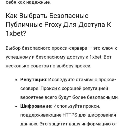
себя как надежные.
Как Выбрать Безопасные
Публичные Proxy Для Доступа К
1xbet?
Выбор безопасного прокси-сервера — это ключ к
успешному и безопасному доступу к 1xbet. Вот
несколько советов по выбору прокси:
Репутация:
Исследуйте отзывы о прокси-
сервере. Прокси с хорошей репутацией
вероятнее всего будут более безопасными.
Шифрование:
Используйте прокси,
поддерживающие HTTPS для шифрования
данных. Это защитит вашу информацию от