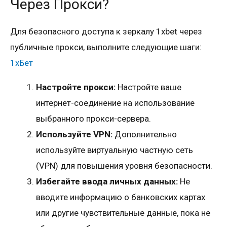
Через Прокси?
Для безопасного доступа к зеркалу 1xbet через
публичные прокси, выполните следующие шаги:
1хБет
Настройте прокси:
Настройте ваше
интернет-соединение на использование
выбранного прокси-сервера.
Используйте VPN:
Дополнительно
используйте виртуальную частную сеть
(VPN) для повышения уровня безопасности.
Избегайте ввода личных данных:
Не
вводите информацию о банковских картах
или другие чувствительные данные, пока не