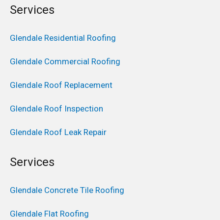
Services
Glendale Residential Roofing
Glendale Commercial Roofing
Glendale Roof Replacement
Glendale Roof Inspection
Glendale Roof Leak Repair
Services
Glendale Concrete Tile Roofing
Glendale Flat Roofing