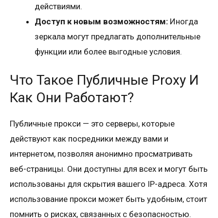
действиями.
Доступ к новым возможностям:
Иногда
зеркала могут предлагать дополнительные
функции или более выгодные условия.
Что Такое Публичные Proxy И
Как Они Работают?
Публичные прокси — это серверы, которые
действуют как посредники между вами и
интернетом, позволяя анонимно просматривать
веб-страницы. Они доступны для всех и могут быть
использованы для скрытия вашего IP-адреса. Хотя
использование прокси может быть удобным, стоит
помнить о рисках, связанных с безопасностью.