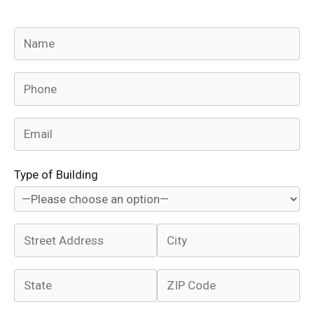
Type of Building