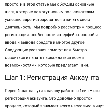
просто, и в этой статье мы обсудим основные
шаги, которые помогут новым пользователям
успешно зарегистрироваться и начать свою
деятельность. Мы подробно рассмотрим процесс
регистрации, особенности интерфейса, способы
ввода и вывода средств и многое другое.
Следующие указания помогут вам быстро
освоиться и начать наслаждаться всеми
возможностями, которые предлагает 1вин.
Шаг 1: Регистрация Аккаунта
Первый шаг на пути к началу работы с 1вин – это
регистрация аккаунта. Это довольно простой
процесс, который занимает всего несколько минут.