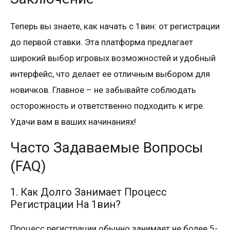
Теперь вы знаете, как начать с 1вин: от регистрации
до первой ставки. Эта платформа предлагает
широкий выбор игровых возможностей и удобный
интерфейс, что делает ее отличным выбором для
новичков. Главное – не забывайте соблюдать
осторожность и ответственно подходить к игре.
Удачи вам в ваших начинаниях!
Часто Задаваемые Вопросы
(FAQ)
1. Как Долго Занимает Процесс
Регистрации На 1вин?
Процесс регистрации обычно занимает не более 5-