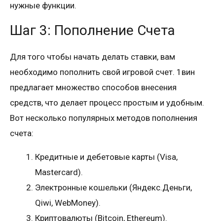
нужные функции.
Шаг 3: Пополнение Счета
Для того чтобы начать делать ставки, вам
необходимо пополнить свой игровой счет. 1вин
предлагает множество способов внесения
средств, что делает процесс простым и удобным.
Вот несколько популярных методов пополнения
счета:
Кредитные и дебетовые карты (Visa,
Mastercard).
Электронные кошельки (Яндекс.Деньги,
Qiwi, WebMoney).
Криптовалюты (Bitcoin, Ethereum).