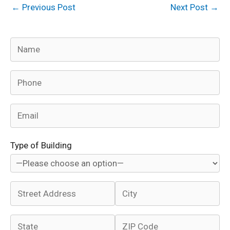
←
Previous Post
Next Post
→
Type of Building