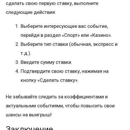
сделать свою первую ставку, выполните
следующие действия:
Выберите интересующее вас событие,
перейдя в раздел «Спорт» или «Казино».
Выберите тип ставки (обычная, экспресс и
т.д.).
Введите сумму ставки.
Подтвердите свою ставку, нажимая на
кнопку «Сделать ставку».
Не забывайте следить за коэффициентами и
актуальными событиями, чтобы повысить свои
шансы на выигрыш!
Заключение