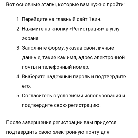
Вот основные этапы, которые вам нужно пройти:
Перейдите на главный сайт 1вин.
Нажмите на кнопку «Регистрация» в углу
экрана.
Заполните форму, указав свои личные
данные, такие как имя, адрес электронной
почты и телефонный номер.
Выберите надежный пароль и подтвердите
его.
Согласитесь с условиями использования и
подтвердите свою регистрацию.
После завершения регистрации вам придется
подтвердить свою электронную почту для