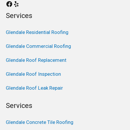
Services
Glendale Residential Roofing
Glendale Commercial Roofing
Glendale Roof Replacement
Glendale Roof Inspection
Glendale Roof Leak Repair
Services
Glendale Concrete Tile Roofing