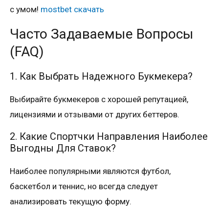
с умом!
mostbet скачать
Часто Задаваемые Вопросы
(FAQ)
1. Как Выбрать Надежного Букмекера?
Выбирайте букмекеров с хорошей репутацией,
лицензиями и отзывами от других беттеров.
2. Какие Спортчки Направления Наиболее
Выгодны Для Ставок?
Наиболее популярными являются футбол,
баскетбол и теннис, но всегда следует
анализировать текущую форму.