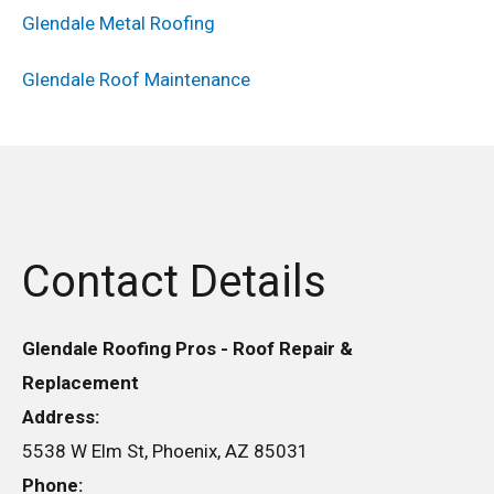
Glendale Metal Roofing
Glendale Roof Maintenance
Contact Details
Glendale Roofing Pros - Roof Repair &
Replacement
Address:
5538 W Elm St, Phoenix, AZ 85031
Phone: