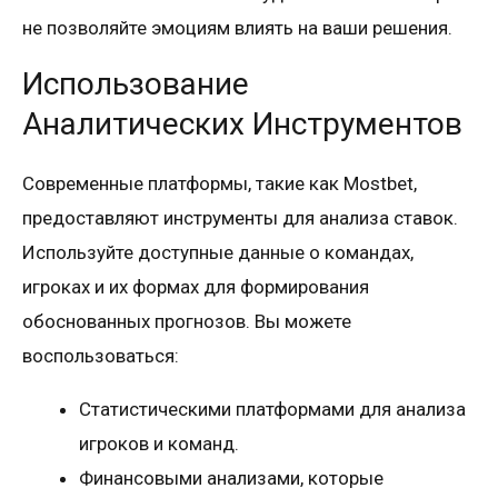
не позволяйте эмоциям влиять на ваши решения.
Использование
Аналитических Инструментов
Современные платформы, такие как Mostbet,
предоставляют инструменты для анализа ставок.
Используйте доступные данные о командах,
игроках и их формах для формирования
обоснованных прогнозов. Вы можете
воспользоваться:
Статистическими платформами для анализа
игроков и команд.
Финансовыми анализами, которые