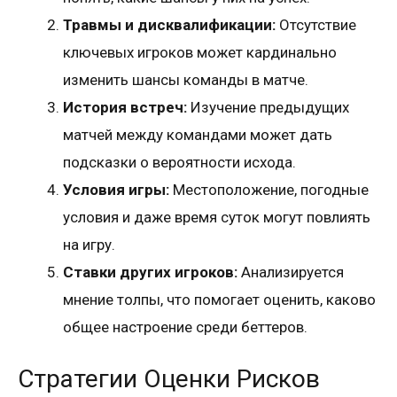
Травмы и дисквалификации:
Отсутствие
ключевых игроков может кардинально
изменить шансы команды в матче.
История встреч:
Изучение предыдущих
матчей между командами может дать
подсказки о вероятности исхода.
Условия игры:
Местоположение, погодные
условия и даже время суток могут повлиять
на игру.
Ставки других игроков:
Анализируется
мнение толпы, что помогает оценить, каково
общее настроение среди беттеров.
Стратегии Оценки Рисков