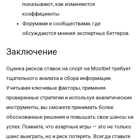
показывают, как изменяются
коэффициенты.
Форумами и сообществами, где
обсуждаются мнения экспертных беттеров.
Заключение
Оценка рисков ставок на спорт на Mostbet требует
тщательного анализа и сбора информации.
Учитывая ключевые факторы, применяя
проверенные стратегии и используя аналитические
инструменты, вы сможете принимать более
обоснованные решения и повышать свои шансы на
успех. Помните, что азартные игры — это не только
шанс выиграть, но и риск потерять. Всегда ставьте