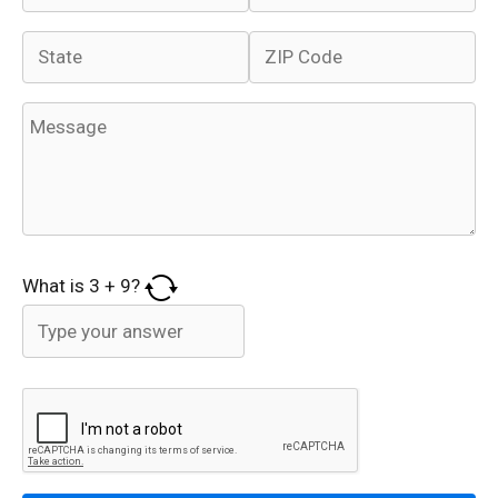
What is
3
+
9
?