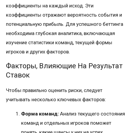
коэффициенты на каждый исход. Эти
коэффициенты отражают вероятность события и
потенциальную прибыль. Для успешного беттинга
необходима глубокая аналитика, включающая
изучение статистики команд, текущей формы
игроков и других факторов.
Факторы, Влияющие На Результат
Ставок
Чтобы правильно оценить риски, следует
учитывать несколько ключевых факторов:
Форма команд:
Анализ текущего состояния
команд и отдельных игроков поможет
понять, какие шансы у них на успех.