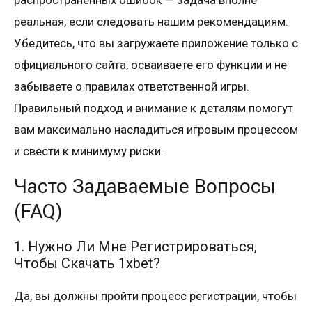
реальная, если следовать нашим рекомендациям.
Убедитесь, что вы загружаете приложение только с
официального сайта, осваиваете его функции и не
забываете о правилах ответственной игры.
Правильный подход и внимание к деталям помогут
вам максимально насладиться игровым процессом
и свести к минимуму риски.
Часто Задаваемые Вопросы
(FAQ)
1. Нужно Ли Мне Регистрироваться,
Чтобы Скачать 1xbet?
Да, вы должны пройти процесс регистрации, чтобы