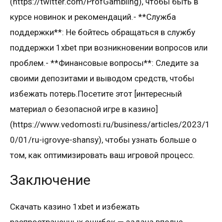
(https://twitter.com/ProfGambling), чтобы быть в
курсе новинок и рекомендаций.- **Служба
поддержки**: Не бойтесь обращаться в службу
поддержки 1xbet при возникновении вопросов или
проблем.- **Финансовые вопросы**: Следите за
своими депозитами и выводом средств, чтобы
избежать потерь.Посетите этот [интересный
материал о безопасной игре в казино]
(https://www.vedomosti.ru/business/articles/2023/1
0/01/ru-igrovye-shansy), чтобы узнать больше о
том, как оптимизировать ваш игровой процесс.
Заключение
Скачать казино 1xbet и избежать
распространенных ошибок — задача вполне