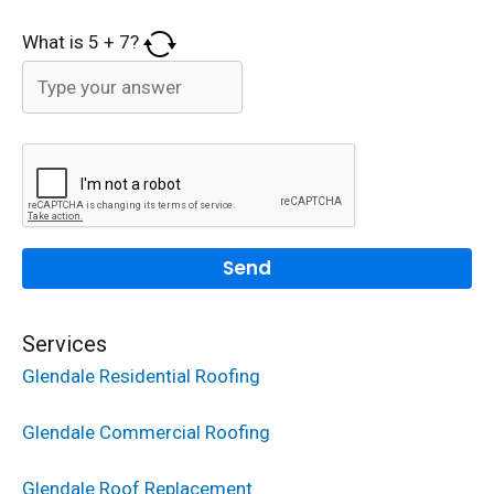
What is
5
+
7
?
Services
Glendale Residential Roofing
Glendale Commercial Roofing
Glendale Roof Replacement