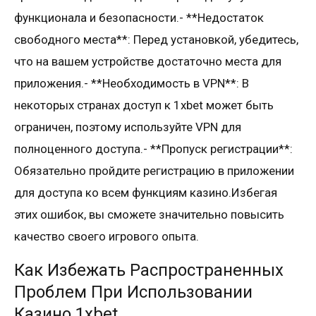
функционала и безопасности.- **Недостаток
свободного места**: Перед установкой, убедитесь,
что на вашем устройстве достаточно места для
приложения.- **Необходимость в VPN**: В
некоторых странах доступ к 1xbet может быть
ограничен, поэтому используйте VPN для
полноценного доступа.- **Пропуск регистрации**:
Обязательно пройдите регистрацию в приложении
для доступа ко всем функциям казино.Избегая
этих ошибок, вы сможете значительно повысить
качество своего игрового опыта.
Как Избежать Распространенных
Проблем При Использовании
Казино 1xbet