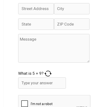
What is
5
+
9
?