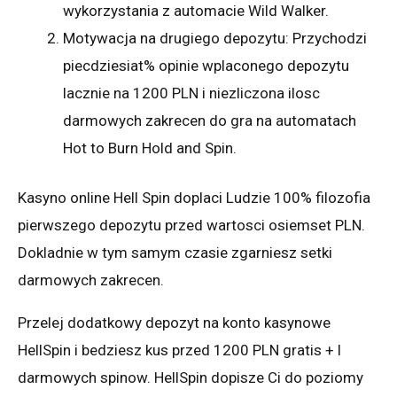
wykorzystania z automacie Wild Walker.
Motywacja na drugiego depozytu: Przychodzi
piecdziesiat% opinie wplaconego depozytu
lacznie na 1200 PLN i niezliczona ilosc
darmowych zakrecen do gra na automatach
Hot to Burn Hold and Spin.
Kasyno online Hell Spin doplaci Ludzie 100% filozofia
pierwszego depozytu przed wartosci osiemset PLN.
Dokladnie w tym samym czasie zgarniesz setki
darmowych zakrecen.
Przelej dodatkowy depozyt na konto kasynowe
HellSpin i bedziesz kus przed 1200 PLN gratis + l
darmowych spinow. HellSpin dopisze Ci do poziomy