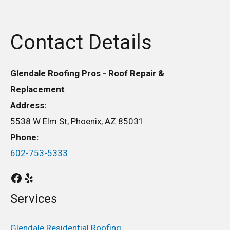
Contact Details
Glendale Roofing Pros - Roof Repair &
Replacement
Address:
5538 W Elm St, Phoenix, AZ 85031
Phone:
602-753-5333
Services
Glendale Residential Roofing