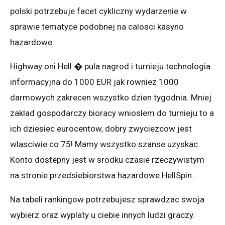
polski potrzebuje facet cykliczny wydarzenie w
sprawie tematyce podobnej na calosci kasyno
hazardowe.
Highway oni Hell � pula nagrod i turnieju technologia
informacyjna do 1000 EUR jak rowniez 1000
darmowych zakrecen wszystko dzien tygodnia. Mniej
zaklad gospodarczy bioracy wnioslem do turnieju to a
ich dziesiec eurocentow, dobry zwyciezcow jest
wlasciwie co 75! Mamy wszystko szanse uzyskac.
Konto dostepny jest w srodku czasie rzeczywistym
na stronie przedsiebiorstwa hazardowe HellSpin.
Na tabeli rankingow potrzebujesz sprawdzac swoja
wybierz oraz wyplaty u ciebie innych ludzi graczy.