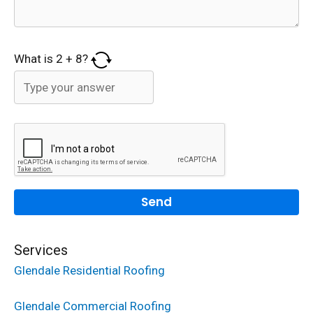
What is
2
+
8
?
Services
Glendale Residential Roofing
Glendale Commercial Roofing