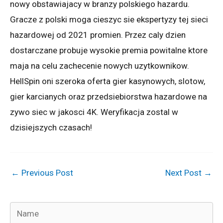
nowy obstawiajacy w branzy polskiego hazardu.
Gracze z polski moga cieszyc sie ekspertyzy tej sieci
hazardowej od 2021 promien. Przez caly dzien
dostarczane probuje wysokie premia powitalne ktore
maja na celu zachecenie nowych uzytkownikow.
HellSpin oni szeroka oferta gier kasynowych, slotow,
gier karcianych oraz przedsiebiorstwa hazardowe na
zywo siec w jakosci 4K. Weryfikacja zostal w
dzisiejszych czasach!
←
Previous Post
Next Post
→