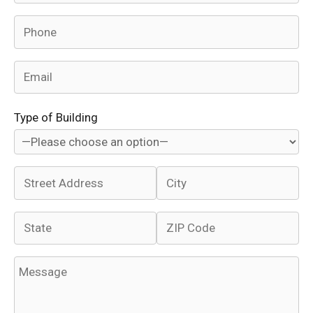
Type of Building