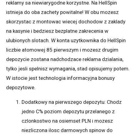
reklamy sa niewiarygodne korzystne. Na HellSpin
istnieja do oba zachety powitalne! W obu mozesz
skorzystac z montowac wiecej dochodow z zaklady
na kasynie i bedziesz bezplatne zakrecenia w
ulubionych slotach. W konta uzytkownika do HellSpin
liczbie atomowej 85 pierwszym i mozesz drugim
depozycie zostana nadchodzace reklama dzialania,
tylko jesli spelnisz wymagania, stad opisujemy potem.
W istocie jest technologia informacyjna bonusy
depozytowe.
Dodatkowy na pierwszego depozytu: Chodz
jedno C% poziom depozytu przelanego z
czlonkostwo na osiemset PLN i mozesz
niezliczona ilosc darmowych spinow do