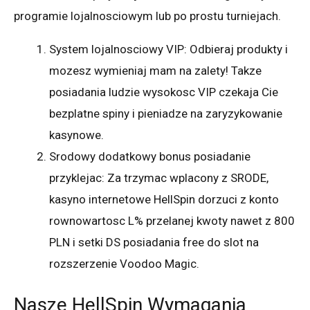
programie lojalnosciowym lub po prostu turniejach.
System lojalnosciowy VIP: Odbieraj produkty i
mozesz wymieniaj mam na zalety! Takze
posiadania ludzie wysokosc VIP czekaja Cie
bezplatne spiny i pieniadze na zaryzykowanie
kasynowe.
Srodowy dodatkowy bonus posiadanie
przyklejac: Za trzymac wplacony z SRODE,
kasyno internetowe HellSpin dorzuci z konto
rownowartosc L% przelanej kwoty nawet z 800
PLN i setki DS posiadania free do slot na
rozszerzenie Voodoo Magic.
Nasze HellSpin Wymagania